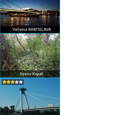
Večerná BRATISLAVA
Ostrov Kopáč