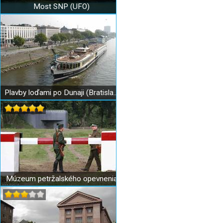
Most SNP (UFO)
Plavby loďami po Dunaji (Bratislava)
Múzeum petržalského opevnenia