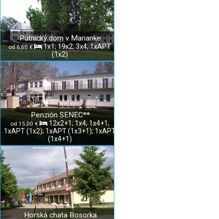
Pútnický dom v Marianke
1x1; 19x2; 3x4; 1xAPT
od 6,60 €
(1x2)
Penzión SENEC**
12x2+1; 1x4; 1x4+1;
od 15,00 €
1xAPT (1x2); 1xAPT (1x3+1); 1xAPT
(1x4+1)
Horská chata Bosorka