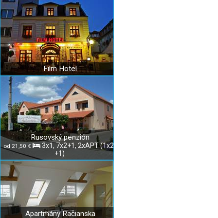
Film Hotel
Rusovský penzión
3x1, 7x2+1, 2xAPT (1x2,
od 21,50 €
+1)
Apartmány Račianska