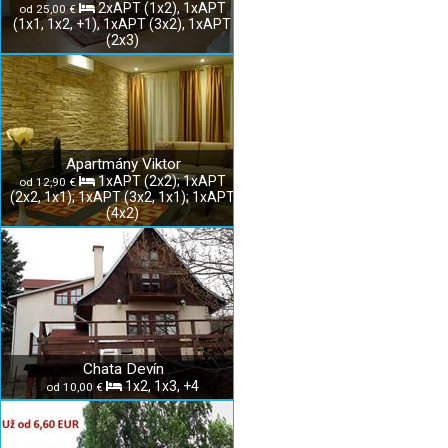
2xAPT (1x2), 1xAPT
od 25,00 €
(1x1, 1x2, +1), 1xAPT (3x2), 1xAPT
(2x3)
Apartmány Viktor
1xAPT (2x2); 1xAPT
od 12,90 €
(2x2, 1x1); 1xAPT (3x2, 1x1); 1xAPT
(4x2)
Chata Devín
1x2, 1x3, +4
od 10,00 €