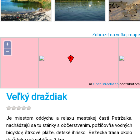
Zobraziť na veľkej mape
+
−
©
OpenStreetMap
contributors
Veľký draždiak
Je miestom oddychu a relaxu mestskej časti Petržalka.
nachádzajú sa tu stánky s občerstvením, požičovňa vodných
bicyklov, štrkové pláže, detské ihrisko. Bežecká trasa okolo
draždiaka má približne 2 km.