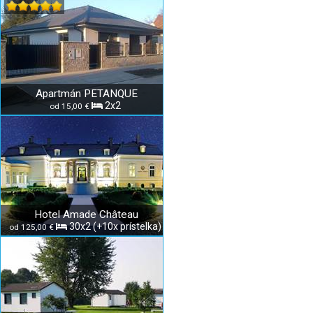
Apartmán PETANQUE
2x2
od 15,00 €
Hotel Amade Château
30x2 (+10x prístelka)
od 125,00 €