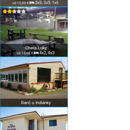
2x2, 3x3, 1x6
od 15,00 €
Chata Luky
4x2, 4x3
od 13,00 €
Ranč u Indiánky