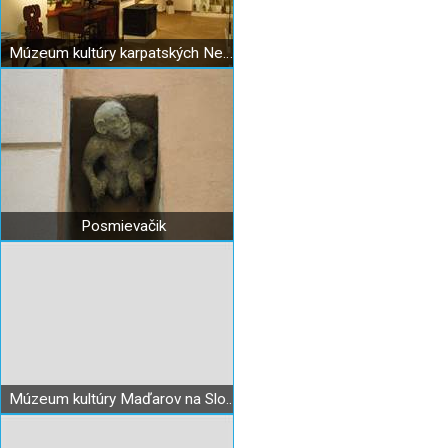
Múzeum kultúry karpatských Nemcov v Bratislave
Posmievačik
Múzeum kultúry Maďarov na Slovensku Bratislava