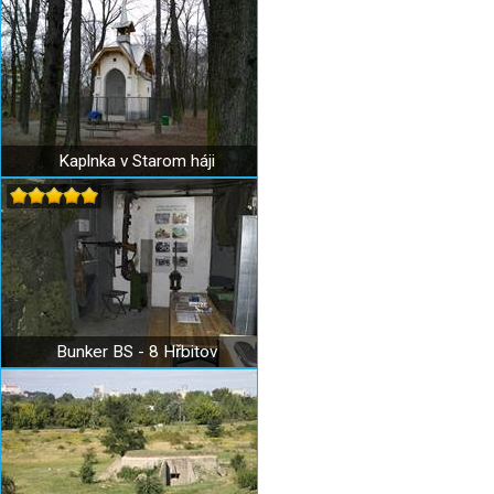
Kaplnka v Starom háji
Bunker BS - 8 Hřbitov