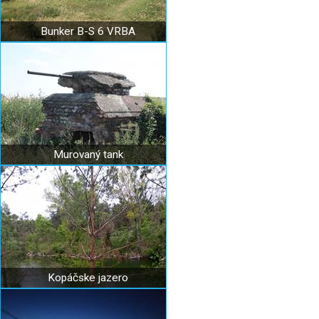
Bunker B-S 6 VRBA
Murovaný tank
Kopáčske jazero