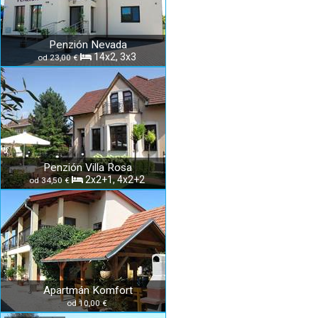
Penzión Nevada
14x2, 3x3
od 23,00 €
Penzión Villa Rosa
2x2+1, 4x2+2
od 34,50 €
Apartmán Komfort
od 10,00 €