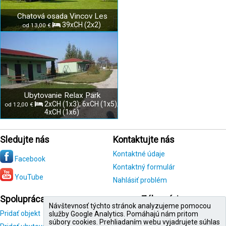
Chatová osada Vincov Les
39xCH (2x2)
od 13,00 €
Ubytovanie Relax Park
2xCH (1x3); 6xCH (1x5);
od 12,00 €
4xCH (1x6)
Sledujte nás
Kontaktujte nás
Kontaktné údaje
Facebook
Kontaktný formulár
YouTube
Nahlásiť problém
Spolupráca
Zákazníci
Návštevnosť týchto stránok analyzujeme pomocou
Pridať objekt
Registrácia
služby Google Analytics. Pomáhajú nám pritom
zákazníka
súbory cookies. Prehliadaním webu vyjadrujete súhlas