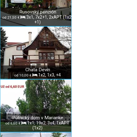
Rusovský penzión
3x1, 7x2+1, 2xAPT (1x2,
od 21,50 €
+1)
Chata Devín
1x2, 1x3, +4
od 10,00 €
Pútnický dom v Marianke
1x1; 19x2; 3x4; 1xAPT
od 6,60 €
(1x2)