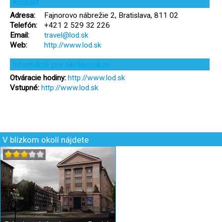
Kontakt
Adresa:
Fajnorovo nábrežie 2, Bratislava, 811 02
Telefón:
+421 2 529 32 226
Email:
travel@lod.sk
Web:
http://www.lod.sk
Informácie pre návštevníkov
Otváracie hodiny:
http://www.lod.sk
Vstupné:
http://www.lod.sk
V blízkom okolí nájdete