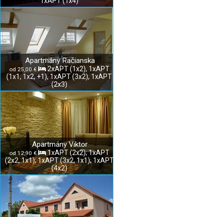
1xAPT (1x4)
Apartmány Račianska
2xAPT (1x2), 1xAPT
od 25,00 €
(1x1, 1x2, +1), 1xAPT (3x2), 1xAPT
(2x3)
Apartmány Viktor
1xAPT (2x2); 1xAPT
od 12,90 €
(2x2, 1x1); 1xAPT (3x2, 1x1); 1xAPT
(4x2)