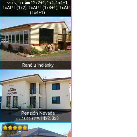
12x2+1; 1x4; 1x4+1;
od 15,00 €
1xAPT (1x2); 1xAPT (1x3+1); 1xAPT
(1x4+1)
Ranč u Indiánky
Penzión Nevada
14x2, 3x3
od 23,00 €