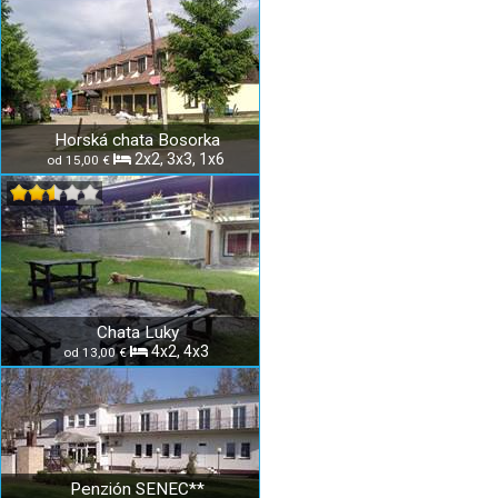
Horská chata Bosorka
2x2, 3x3, 1x6
od 15,00 €
Chata Luky
4x2, 4x3
od 13,00 €
Penzión SENEC**