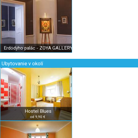
Erdödyho palác - ZOYA GALLERY
Ubytovanie v okolí
Hostel Blues
od 9,90 €