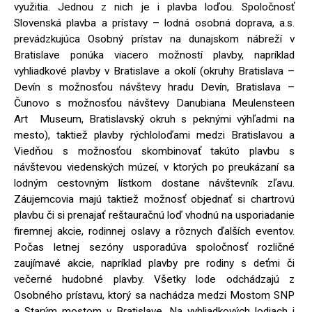
využitia. Jednou z nich je i plavba loďou. Spoločnosť
Slovenská plavba a prístavy – lodná osobná doprava, a.s.
prevádzkujúca Osobný prístav na dunajskom nábreží v
Bratislave ponúka viacero možností plavby, napríklad
vyhliadkové plavby v Bratislave a okolí (okruhy Bratislava –
Devín s možnosťou návštevy hradu Devín, Bratislava –
Čunovo s možnosťou návštevy Danubiana Meulensteen
Art Museum, Bratislavský okruh s peknými výhľadmi na
mesto), taktiež plavby rýchloloďami medzi Bratislavou a
Viedňou s možnosťou skombinovať takúto plavbu s
návštevou viedenských múzeí, v ktorých po preukázaní sa
lodným cestovným lístkom dostane návštevník zľavu.
Záujemcovia majú taktiež možnosť objednať si chartrovú
plavbu či si prenajať reštauračnú loď vhodnú na usporiadanie
firemnej akcie, rodinnej oslavy a rôznych ďalších eventov.
Počas letnej sezóny usporadúva spoločnosť rozličné
zaujímavé akcie, napríklad plavby pre rodiny s deťmi či
večerné hudobné plavby. Všetky lode odchádzajú z
Osobného prístavu, ktorý sa nachádza medzi Mostom SNP
a Starým mostom v Bratislave. Na vyhliadkových lodiach i