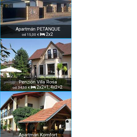
Apartmán PETANQUE
2x2
od 15,00 €
Penzión Villa Rosa
2x2+1, 4x2+2
od 34,50 €
Apartmán Komfort