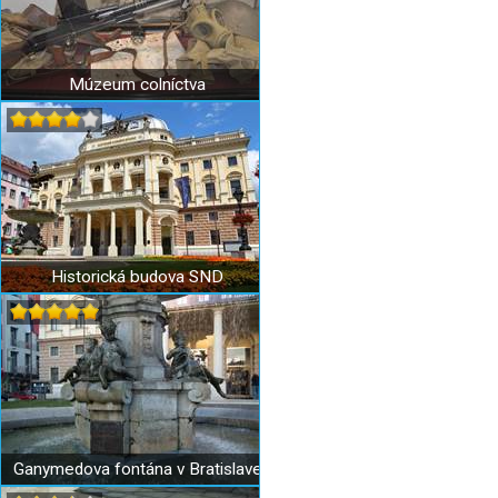
Múzeum colníctva
Historická budova SND
Ganymedova fontána v Bratislave