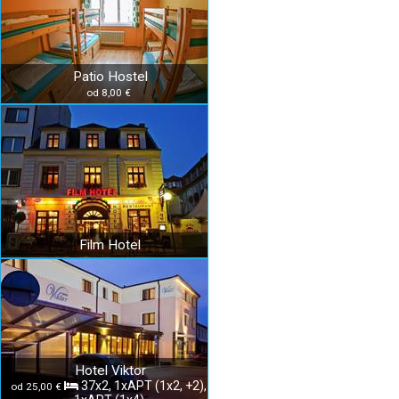
Patio Hostel
od 8,00 €
Film Hotel
Hotel Viktor
37x2, 1xAPT (1x2, +2),
od 25,00 €