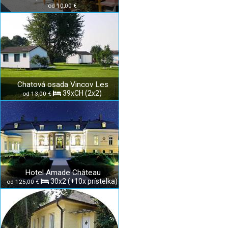
od 10,00 €
Chatová osada Vincov Les
39xCH (2x2)
od 13,00 €
Hotel Amade Château
30x2 (+10x prístelka)
od 125,00 €