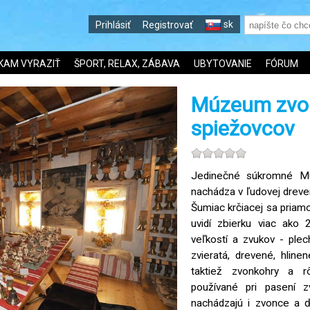
sk
Prihlásiť
Registrovať
KAM VYRAZIŤ
ŠPORT, RELAX, ZÁBAVA
UBYTOVANIE
FÓRUM
Múzeum zvo
spiežovcov
Jedinečné súkromné M
nachádza v ľudovej dreven
Šumiac krčiacej sa priam
uvidí zbierku viac ako 
veľkostí a zvukov - ple
zvieratá, drevené, hlin
taktiež zvonkohry a r
používané pri pasení z
nachádzajú i zvonce a ď