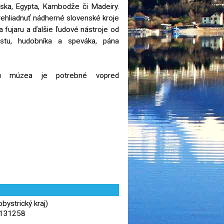
nska, Egypta, Kambodže či Madeiry.
ehliadnuť nádherné slovenské kroje
a fujaru a ďalšie ľudové nástroje od
ristu, hudobníka a speváka, pána
u múzea je potrebné vopred
ystrický kraj)
,131258