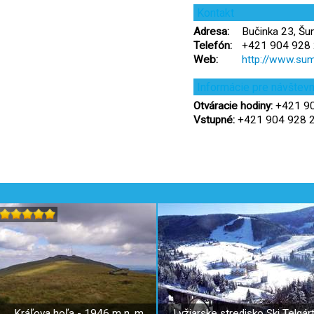
Kontakt
Adresa:
Bučinka 23, Šu
Telefón:
+421 904 928
Web:
http://www.sum
Informácie pre návštev
Otváracie hodiny:
+421 90
Vstupné:
+421 904 928 
Kráľova hoľa - 1946 m n. m.
Lyžiarske stredisko Ski Telgár