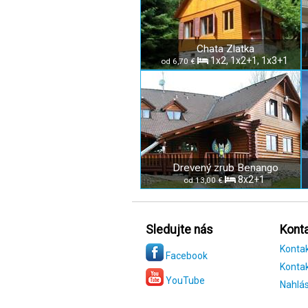
Chata Zlatka
1x2, 1x2+1, 1x3+1
od 6,70 €
Drevený zrub Benango
8x2+1
od 13,00 €
Sledujte nás
Konta
Konta
Facebook
Kontak
YouTube
Nahlás