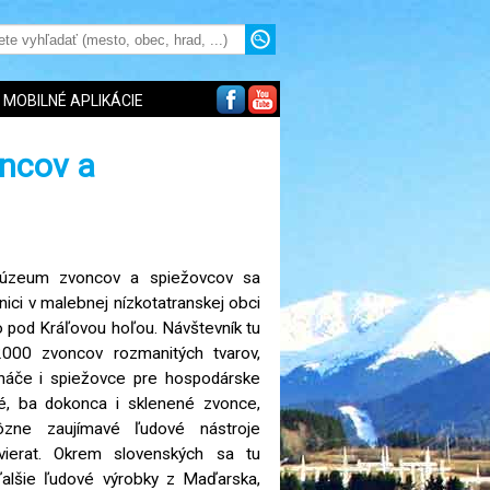
MOBILNÉ APLIKÁCIE
ncov a
úzeum zvoncov a spiežovcov sa
ici v malebnej nízkotatranskej obci
o pod Kráľovou hoľou. Návštevník tu
2000 zvoncov rozmanitých tvarov,
cháče i spiežovce pre hospodárske
ené, ba dokonca i sklenené zvonce,
ôzne zaujímavé ľudové nástroje
vierat. Okrem slovenských sa tu
alšie ľudové výrobky z Maďarska,