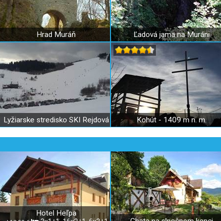
Hrad Muráň
Ľadová jama na Muráni
Lyžiarske stredisko SKI Rejdová
Kohút - 1409 m n. m.
Hotel Heľpa