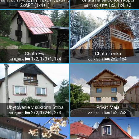
Chata na slnečnom kopci
3x1+1, 16x2+1, 6x3+1,
od 12,00 €
2xAPT (1x4+1)
1x2, 1x4, +2
od 11,00 €
Chata Eva
Chata Lenka
1x2, 1x3+1, 1x4
2x2, 1x4
od 8,00 €
od 7,50 €
Ubytovanie v súkromí Štrba
Privát Maja
2x2, 1x2+1, 2x3
1x2, 2x3
od 7,00 €
od 8,50 €