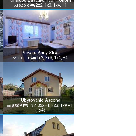
Chalupa Závadka nad Hronom
2x2, 1x3, 1x4, +1
od 8,00 €
Privát u Anny Štrba
1x2, 3x3, 1x4, +4
od 10,00 €
Ubytovanie Ascona
1x2; 3x2+1; 2x3; 1xAPT
od 8,50 €
(1x4)