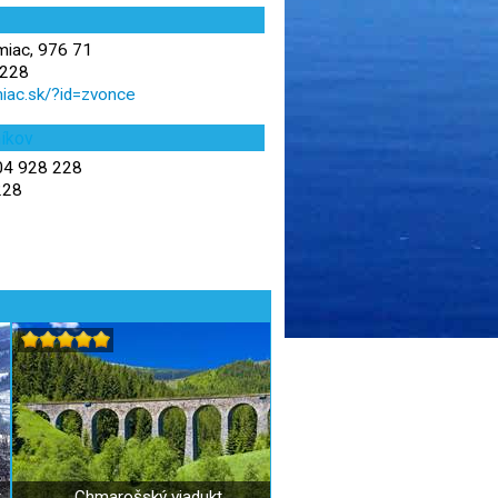
miac, 976 71
 228
iac.sk/?id=zvonce
níkov
4 928 228
228
t
Chmarošský viadukt