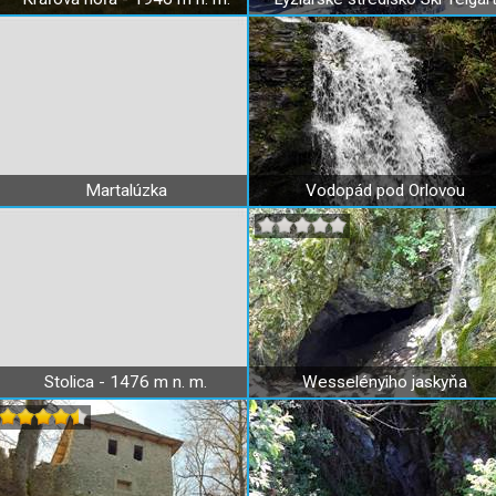
Martalúzka
Vodopád pod Orlovou
Stolica - 1476 m n. m.
Wesselényiho jaskyňa