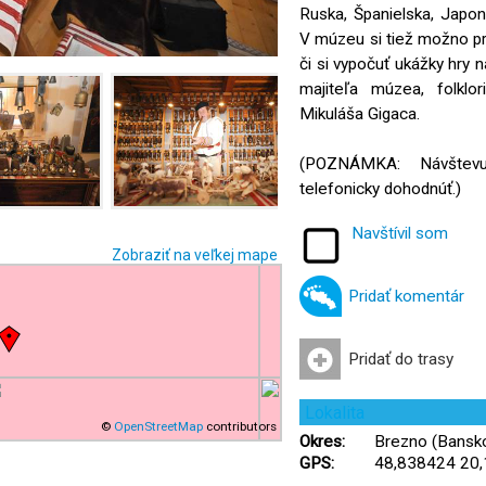
Ruska, Španielska, Japo
V múzeu si tiež možno pr
či si vypočuť ukážky hry n
majiteľa múzea, folklo
Mikuláša Gigaca.
(POZNÁMKA: Návštev
telefonicky dohodnúť.)
Navštívil som
Zobraziť na veľkej mape
Pridať komentár
Pridať do trasy
Lokalita
©
OpenStreetMap
contributors
Okres:
Brezno (Banskob
GPS:
48,838424 20