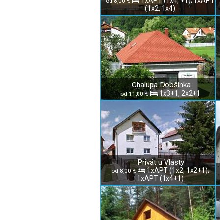
1xAPT (1x4, +1); 1xAPT
od 8,00 €
(1x2, 1x4)
Chalupa Dobšinka
1x3+1, 2x2+1
od 11,00 €
Privát u Vlasty
1xAPT (1x2, 1x2+1);
od 8,00 €
1xAPT (1x4+1)