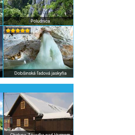
Poludnica
Dobšinská ľadová jaskyňa