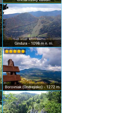
Gindura - 1098 m n. m.
Borovniak (Ondrejisko) - 1272 m n. m.