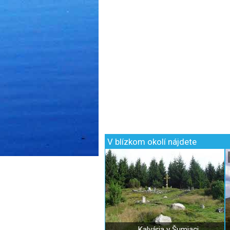
V blízkom okolí nájdete
Kalvária v Šumiaci