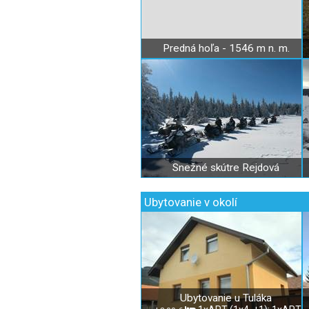
Predná hoľa - 1546 m n. m.
Snežné skútre Rejdová
Ubytovanie v okolí
Ubytovanie u Tuláka