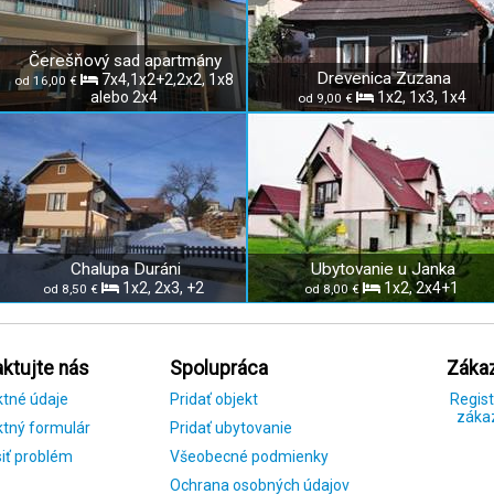
Čerešňový sad apartmány
Drevenica Zuzana
7x4,1x2+2,2x2, 1x8
od 16,00 €
alebo 2x4
1x2, 1x3, 1x4
od 9,00 €
Chalupa Duráni
Ubytovanie u Janka
1x2, 2x3, +2
1x2, 2x4+1
od 8,50 €
od 8,00 €
ktujte nás
Spolupráca
Zákaz
ktné údaje
Pridať objekt
Regist
záka
tný formulár
Pridať ubytovanie
iť problém
Všeobecné podmienky
Ochrana osobných údajov