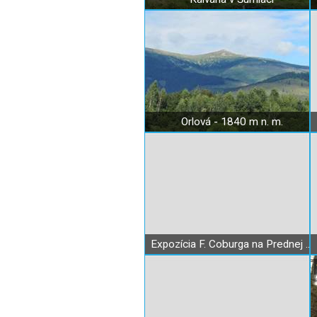
Orlová - 1840 m n. m.
Expozícia F. Coburga na Prednej Hore