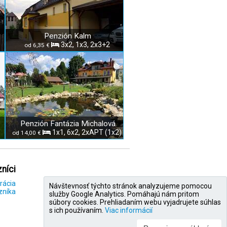
Penzión Kalm
3x2, 1x3, 2x3+2
od 6,35 €
Penzión Fantázia Michalová
1x1, 6x2, 2xAPT (1x2)
od 14,00 €
níci
rácia
Návštevnosť týchto stránok analyzujeme pomocou
zníka
služby Google Analytics. Pomáhajú nám pritom
súbory cookies. Prehliadaním webu vyjadrujete súhlas
s ich používaním.
Viac informácií