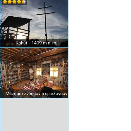
Kohút - 1409 m n. m.
Múzeum zvoncov a spiežovcov