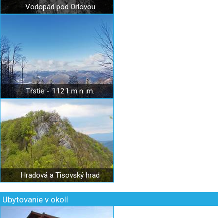
Vodopád pod Orlovou
Tŕstie - 1121 m n. m.
Hradová a Tisovský hrad
Ubytovanie v okolí