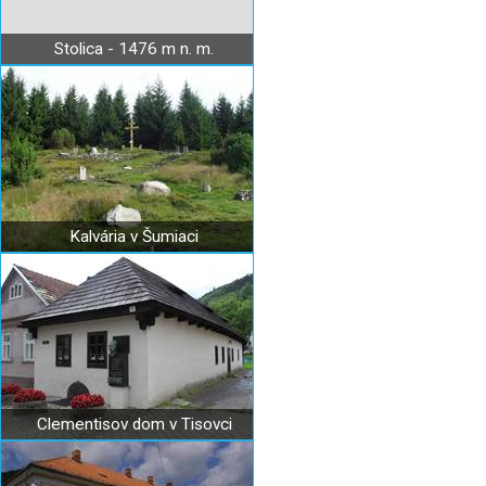
Stolica - 1476 m n. m.
Kalvária v Šumiaci
Clementisov dom v Tisovci