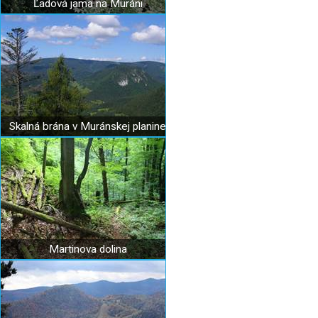
Ľadová jama na Muráni
Skalná brána v Muránskej planine
Martinova dolina