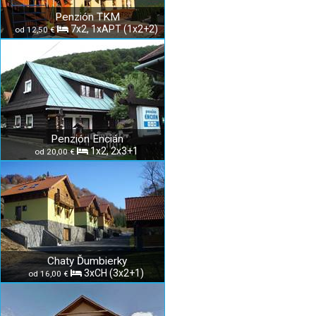
Penzión TKM
7x2, 1xAPT (1x2+2)
od 12,50 €
Penzión Encián
1x2, 2x3+1
od 20,00 €
Chaty Ďumbierky
3xCH (3x2+1)
od 16,00 €