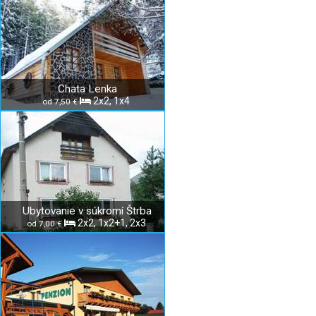
Chata Lenka
2x2, 1x4
od 7,50 €
Ubytovanie v súkromí Štrba
2x2, 1x2+1, 2x3
od 7,00 €