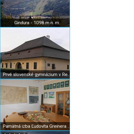
Gindura - 1098 m n. m.
Prvé slovenské gymnázium v Revúcej
Pamätná izba Ľudovíta Greinera v Revúcej