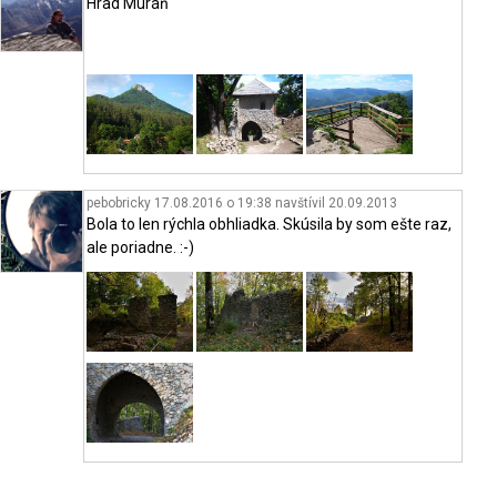
Hrad Muráň
pebobricky 17.08.2016 o 19:38
navštívil
20.09.2013
Bola to len rýchla obhliadka. Skúsila by som ešte raz,
ale poriadne. :-)