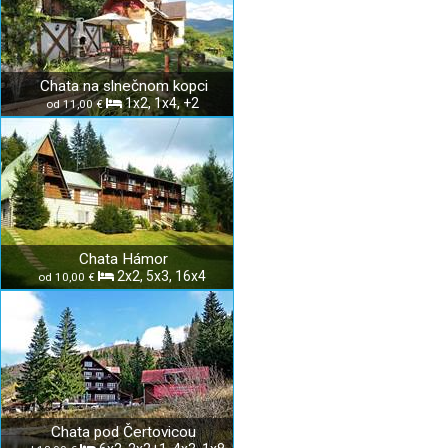
Chata na slnečnom kopci
1x2, 1x4, +2
od 11,00 €
Chata Hámor
2x2, 5x3, 16x4
od 10,00 €
Chata pod Čertovicou