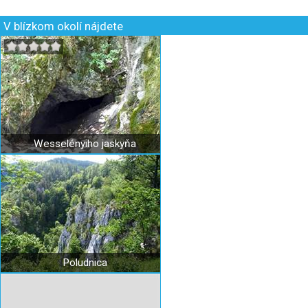
V blízkom okolí nájdete
Wesselényiho jaskyňa
Poludnica