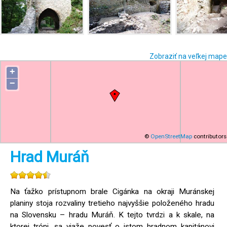
Zobraziť na veľkej mape
+
−
©
OpenStreetMap
contributors
Hrad Muráň
Na ťažko prístupnom brale Cigánka na okraji Muránskej
planiny stoja rozvaliny tretieho najvyššie položeného hradu
na Slovensku – hradu Muráň. K tejto tvrdzi a k skale, na
ktorej tróni, sa viaže povesť o istom hradnom kapitánovi