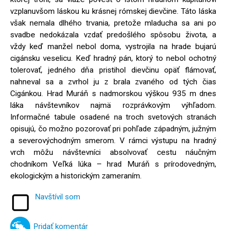
vzplanuvšom láskou ku krásnej rómskej dievčine. Táto láska
však nemala dlhého trvania, pretože mladucha sa ani po
svadbe nedokázala vzdať predošlého spôsobu života, a
vždy keď manžel nebol doma, vystrojila na hrade bujarú
cigánsku veselicu. Keď hradný pán, ktorý to nebol ochotný
tolerovať, jedného dňa pristihol dievčinu opäť flámovať,
nahneval sa a zvrhol ju z brala zvaného od tých čias
Cigánkou. Hrad Muráň s nadmorskou výškou 935 m dnes
láka návštevníkov najmä rozprávkovým výhľadom.
Informačné tabule osadené na troch svetových stranách
opisujú, čo možno pozorovať pri pohľade západným, južným
a severovýchodným smerom. V rámci výstupu na hradný
vrch môžu návštevníci absolvovať cestu náučným
chodníkom Veľká lúka – hrad Muráň s prírodovedným,
ekologickým a historickým zameraním.
Navštívil som
Pridať komentár