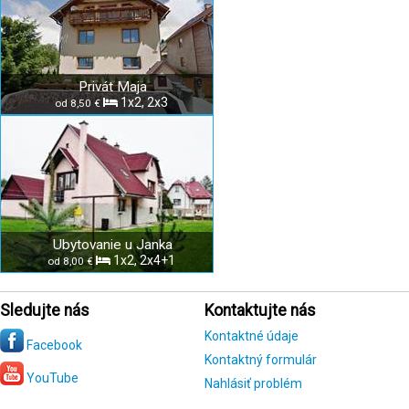
Privát Maja
1x2, 2x3
od 8,50 €
Ubytovanie u Janka
1x2, 2x4+1
od 8,00 €
Sledujte nás
Kontaktujte nás
Kontaktné údaje
Facebook
Kontaktný formulár
YouTube
Nahlásiť problém