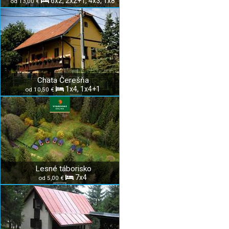
6x2, 2x2+1, 4x3, 1x8
od 13,00 €
Chata Čerešňa
1x4, 1x4+1
od 10,50 €
Lesné táborisko
7x4
od 5,00 €