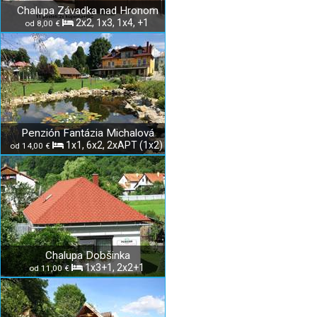
Chalupa Závadka nad Hronom
2x2, 1x3, 1x4, +1
od 8,00 €
Penzión Fantázia Michalová
1x1, 6x2, 2xAPT (1x2)
od 14,00 €
Chalupa Dobšinka
1x3+1, 2x2+1
od 11,00 €