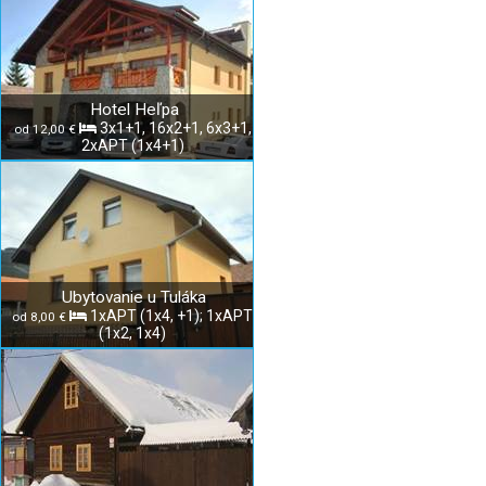
Hotel Heľpa
3x1+1, 16x2+1, 6x3+1,
od 12,00 €
2xAPT (1x4+1)
Ubytovanie u Tuláka
1xAPT (1x4, +1); 1xAPT
od 8,00 €
(1x2, 1x4)