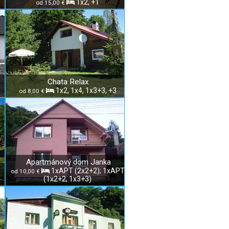
1x2, +1
od 15,00 €
Chata Relax
1x2, 1x4, 1x3+3, +3
od 8,00 €
Apartmánový dom Janka
1xAPT (2x2+2); 1xAPT
od 10,00 €
4
(1x2+2, 1x3+3)