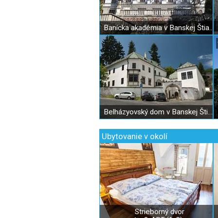
Banícka akadémia v Banskej Štiavnici
Belházyovský dom v Banskej Štiavnici
Ubytovanie v okolí
Strieborný dvor