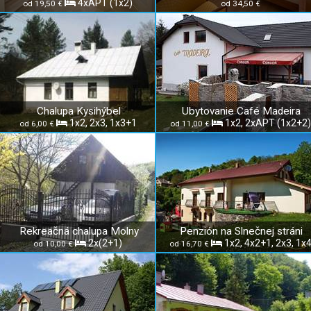
4xAPT (1x2)
od 19,50 €
od 34,50 €
Chalupa Kysihýbel
Ubytovanie Café Madeira
1x2, 2x3, 1x3+1
1x2, 2xAPT (1x2+2)
od 6,00 €
od 11,00 €
Rekreačná chalupa Molny
Penzión na Slnečnej stráni
2x(2+1)
1x2, 4x2+1, 2x3, 1x
od 10,00 €
od 16,70 €