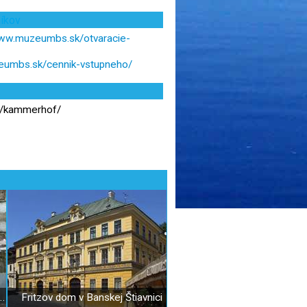
níkov
www.muzeumbs.sk/otvaracie-
eumbs.sk/cennik-vstupneho/
k/kammerhof/
áhrada v Banskej Štiavnici
Fritzov dom v Banskej Štiavnici