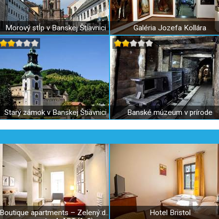
Morový stĺp v Banskej Štiavnici
Galéria Jozefa Kollára
Starý zámok v Banskej Štiavnici
Banské múzeum v prírode
Boutique apartments – Zelený dom
Hotel Bristol