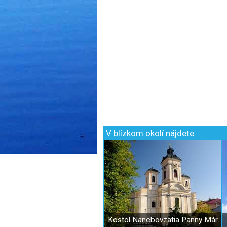
V blízkom okolí nájdete
Kostol Nanebovzatia Panny Márie v Banskej Štiavnici