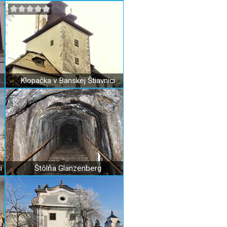
Pischlov dom v Banskej Štiavnici – dom Maríny
Klopačka v Banskej Štiavnici
i
Štôlňa Glanzenberg