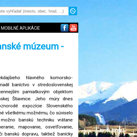
MOBILNÉ APLIKÁCIE
anské múzeum -
kdajšieho hlavného komorsko-
riadil baníctvo v stredoslovenskej
jcennejším pamiatkovým objektom
nskej Štiavnice. Jeho múry dnes
ôznorodé expozície Slovenského
é všetkému možnému, čo súviselo
 možno banskú techniku vrátane
eranie, mapovanie, osvetľovanie,
i banskú dopravu, taktiež banícky