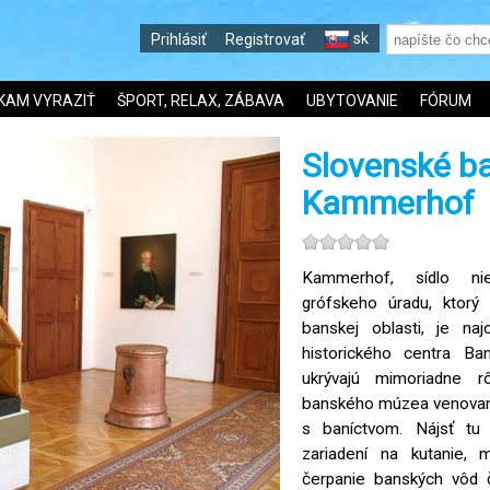
sk
Prihlásiť
Registrovať
KAM VYRAZIŤ
ŠPORT, RELAX, ZÁBAVA
UBYTOVANIE
FÓRUM
Slovenské b
Kammerhof
Kammerhof, sídlo nie
grófskeho úradu, ktorý 
banskej oblasti, je na
historického centra Ba
ukrývajú mimoriadne r
banského múzea venovan
s baníctvom. Nájsť tu
zariadení na kutanie, m
čerpanie banských vôd č