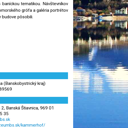
baníckou tematikou. Návštevníkov
komorského grófa a galéria portrétov
v budove pôsobili.
a (Banskobystrický kraj)
,89569
, Banská Štiavnica, 969 01
5 35
s.sk
zeumbs.sk/kammerhof/