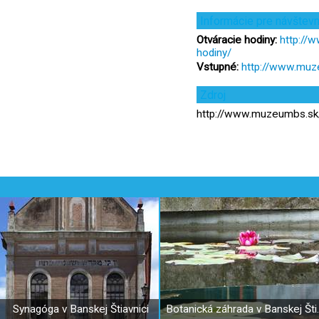
Informácie pre návštev
Otváracie hodiny:
http://
hodiny/
Vstupné:
http://www.muz
Zdroj
http://www.muzeumbs.s
Synagóga v Banskej Štiavnici
Botanická z