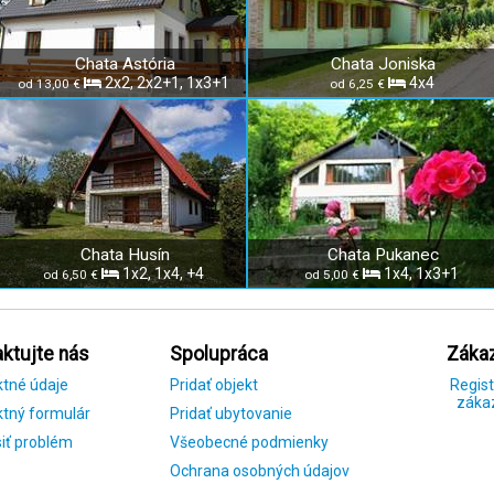
Chata Astória
Chata Joniska
2x2, 2x2+1, 1x3+1
4x4
od 13,00 €
od 6,25 €
Chata Husín
Chata Pukanec
1x2, 1x4, +4
1x4, 1x3+1
od 6,50 €
od 5,00 €
ktujte nás
Spolupráca
Zákaz
ktné údaje
Pridať objekt
Regist
záka
tný formulár
Pridať ubytovanie
iť problém
Všeobecné podmienky
Ochrana osobných údajov