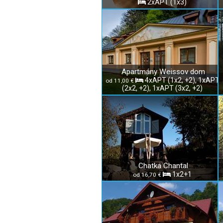
2xAPT (1x3)
Apartmány Weissov dom
4xAPT (1x2, +2), 1xAPT
od 11,00 €
(2x2, +2), 1xAPT (3x2, +2)
Chatka Chantal
1x2+1
od 16,70 €