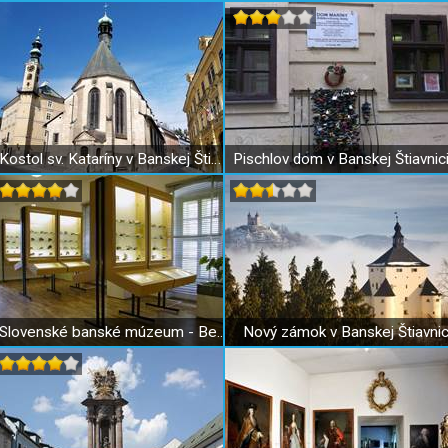
Kostol sv. Kataríny v Banskej Štiavnici
Slovenské banské múzeum - Berggericht
Nový zámok v Banskej Štiavnic