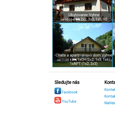
Ubytovanie Vyhne
2x2, 3x3, 1x5, +2
od 10,00 €
Chata a apartmánový dom Vyhne
1xCH (2x2, 1x3, 1x6);
od 11,00 €
1xAPT (1x2, 2x3)
Sledujte nás
Konta
Konta
Facebook
Kontak
YouTube
Nahlás