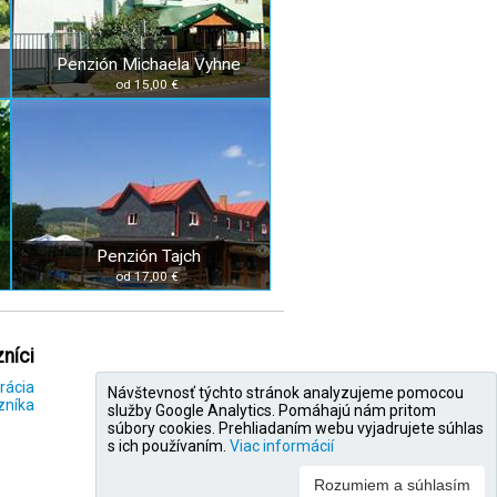
Penzión Michaela Vyhne
od 15,00 €
Penzión Tajch
od 17,00 €
níci
rácia
Návštevnosť týchto stránok analyzujeme pomocou
zníka
služby Google Analytics. Pomáhajú nám pritom
súbory cookies. Prehliadaním webu vyjadrujete súhlas
s ich používaním.
Viac informácií