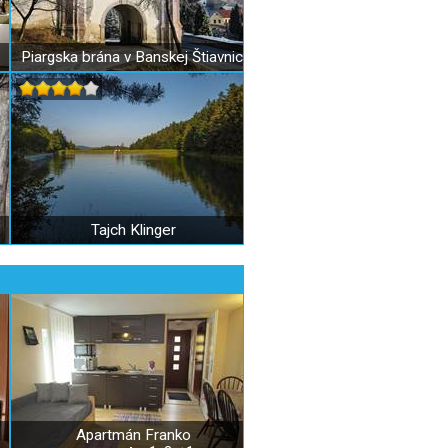
Piargska brána v Banskej Štiavnici
Tajch Klinger
Apartmán Franko