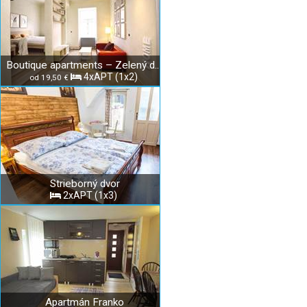
Boutique apartments – Zelený dom
4xAPT (1x2)
od 19,50 €
Strieborný dvor
2xAPT (1x3)
Apartmán Franko