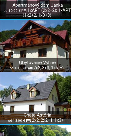
Apartmánový dom Janka
1xAPT (2x2+2); 1xAPT
od 10,00 €
(1x2+2, 1x3+3)
Ubytovanie Vyhne
2x2, 3x3, 1x5, +2
od 10,00 €
Chata Astória
2x2, 2x2+1, 1x3+1
od 13,00 €