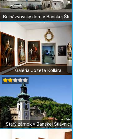
Belházyovský dom v Banskej Štiavnici
Galéria Jozefa Kollára
Starý zámok v Banskej Štiavnici