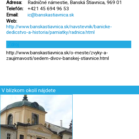
Adresa:
Radničné námestie, Banská Štiavnica, 969 01
Telefón:
+421 45 694 96 53
Email:
ic@banskastiavnica.sk
Web:
http://www.banskastiavnica.sk/navstevnik/banicke-
dedicstvo-a-historia/pamiatky/radnica.html
Zdroj
http://www.banskastiavnica.sk/o-meste/zvyky-a-
zaujimavosti/sedem-divov-banskej-stiavnice.html
V blízkom okolí nájdete