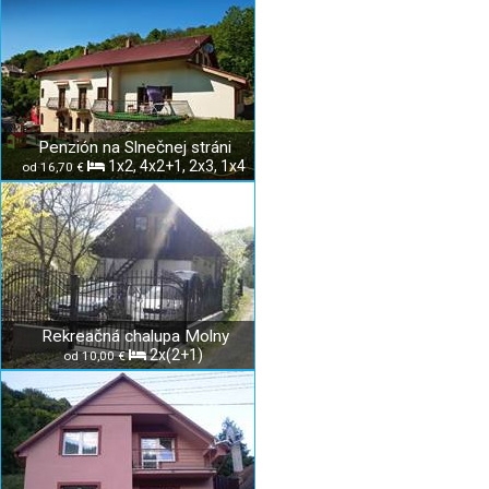
Penzión na Slnečnej stráni
1x2, 4x2+1, 2x3, 1x4
od 16,70 €
Rekreačná chalupa Molny
2x(2+1)
od 10,00 €