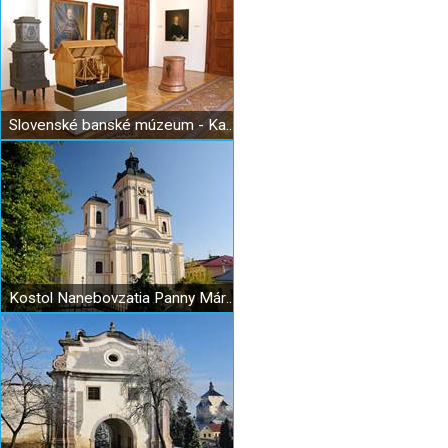
Slovenské banské múzeum - Kammerhof
Kostol Nanebovzatia Panny Márie v Banskej Štiavnici