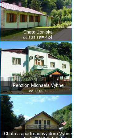
Chata Joniska
4x4
od 6,25 €
Penzión Michaela Vyhne
od 15,00 €
Chata a apartmánový dom Vyhne