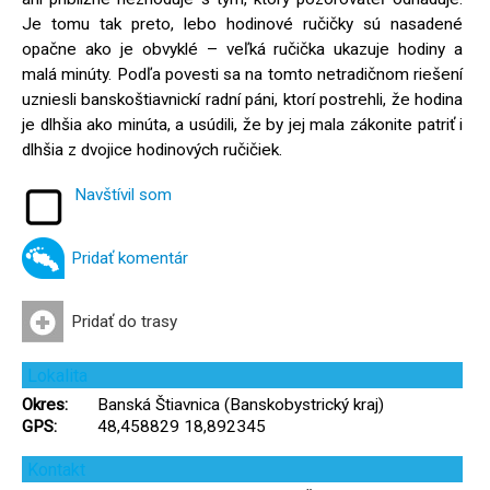
Je tomu tak preto, lebo hodinové ručičky sú nasadené
opačne ako je obvyklé – veľká ručička ukazuje hodiny a
malá minúty. Podľa povesti sa na tomto netradičnom riešení
uzniesli banskoštiavnickí radní páni, ktorí postrehli, že hodina
je dlhšia ako minúta, a usúdili, že by jej mala zákonite patriť i
dlhšia z dvojice hodinových ručičiek.
Navštívil som
Pridať komentár
Pridať do trasy
Lokalita
Okres:
Banská Štiavnica (Banskobystrický kraj)
GPS:
48,458829 18,892345
Kontakt