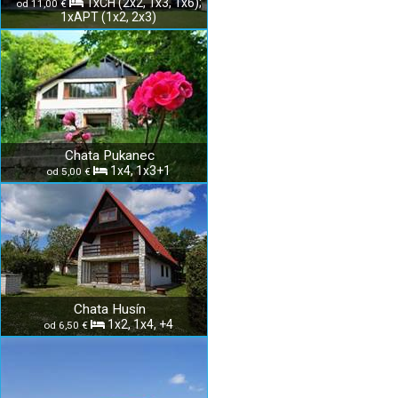
1xCH (2x2, 1x3, 1x6);
od 11,00 €
1xAPT (1x2, 2x3)
Chata Pukanec
1x4, 1x3+1
od 5,00 €
Chata Husín
1x2, 1x4, +4
od 6,50 €