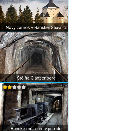
Nový zámok v Banskej Štiavnici
Štôlňa Glanzenberg
Banské múzeum v prírode