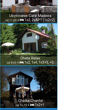
Ubytovanie Café Madeira
1x2, 2xAPT (1x2+2)
od 11,00 €
Chata Relax
1x2, 1x4, 1x3+3, +3
od 8,00 €
Chatka Chantal
1x2+1
od 16,70 €