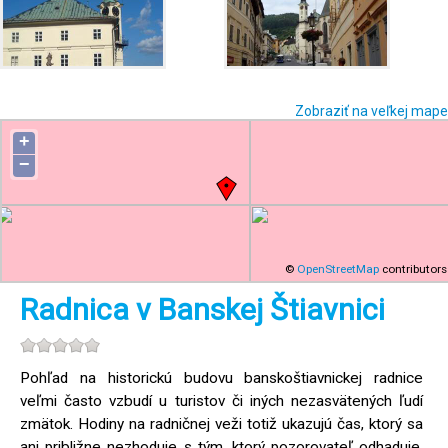
Zobraziť na veľkej mape
+
−
©
OpenStreetMap
contributors
Radnica v Banskej Štiavnici
Pohľad na historickú budovu banskoštiavnickej radnice
veľmi často vzbudí u turistov či iných nezasvätených ľudí
zmätok. Hodiny na radničnej veži totiž ukazujú čas, ktorý sa
ani približne nezhoduje s tým, ktorý pozorovateľ odhaduje.