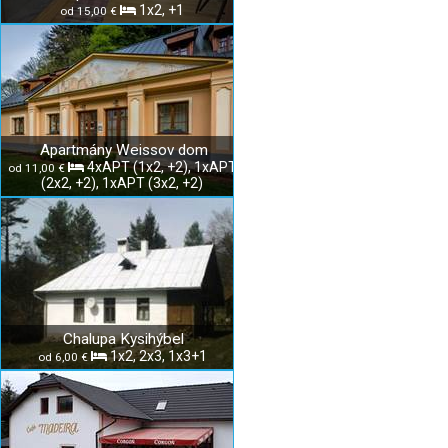
1x2, +1
od 15,00 €
Apartmány Weissov dom
4xAPT (1x2, +2), 1xAPT
od 11,00 €
(2x2, +2), 1xAPT (3x2, +2)
Chalupa Kysihýbel
1x2, 2x3, 1x3+1
od 6,00 €