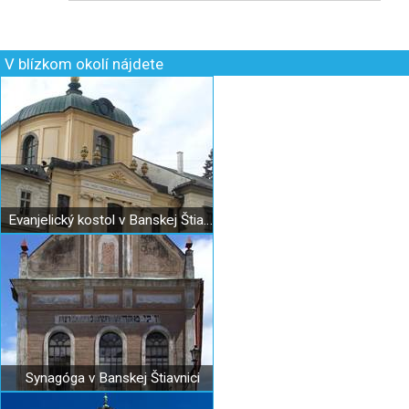
V blízkom okolí nájdete
Evanjelický kostol v Banskej Štiavnici
Synagóga v Banskej Štiavnici