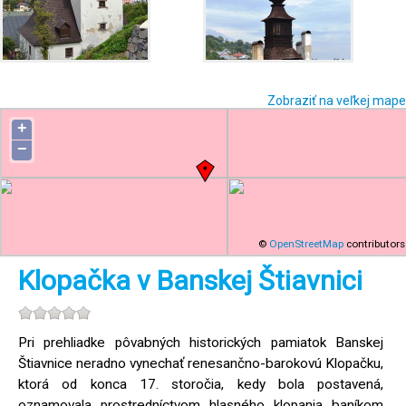
Zobraziť na veľkej mape
+
−
©
OpenStreetMap
contributors
Klopačka v Banskej Štiavnici
Pri prehliadke pôvabných historických pamiatok Banskej
Štiavnice neradno vynechať renesančno-barokovú Klopačku,
ktorá od konca 17. storočia, kedy bola postavená,
oznamovala prostredníctvom hlasného klopania baníkom