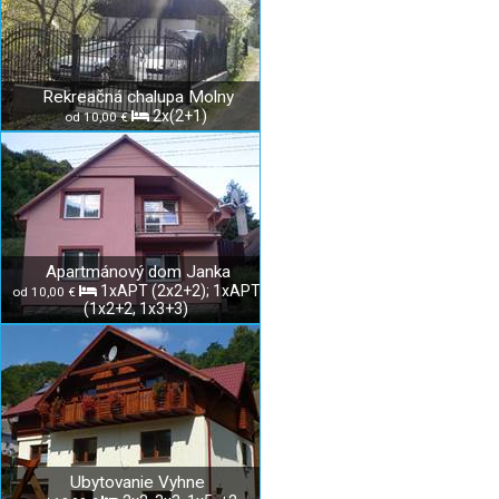
Rekreačná chalupa Molny
2x(2+1)
od 10,00 €
Apartmánový dom Janka
1xAPT (2x2+2); 1xAPT
od 10,00 €
(1x2+2, 1x3+3)
Ubytovanie Vyhne