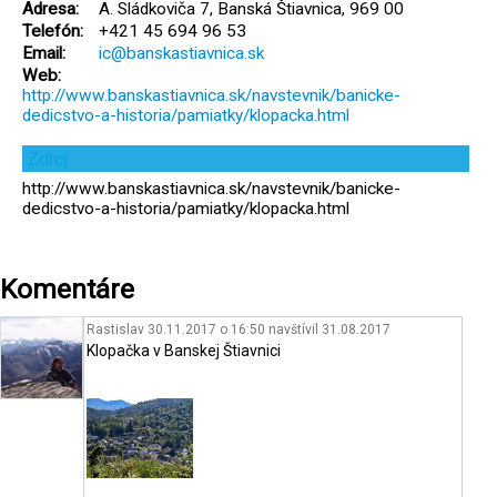
Adresa:
A. Sládkoviča 7, Banská Štiavnica, 969 00
Telefón:
+421 45 694 96 53
Email:
ic@banskastiavnica.sk
Web:
http://www.banskastiavnica.sk/navstevnik/banicke-
dedicstvo-a-historia/pamiatky/klopacka.html
Zdroj
http://www.banskastiavnica.sk/navstevnik/banicke-
dedicstvo-a-historia/pamiatky/klopacka.html
Komentáre
Rastislav 30.11.2017 o 16:50
navštívil
31.08.2017
Klopačka v Banskej Štiavnici