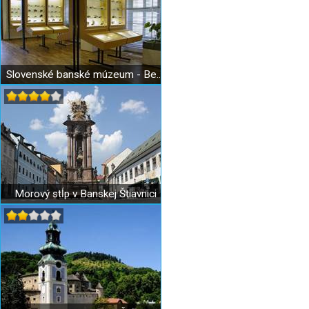
Slovenské banské múzeum - Berggericht
Morový stĺp v Banskej Štiavnici