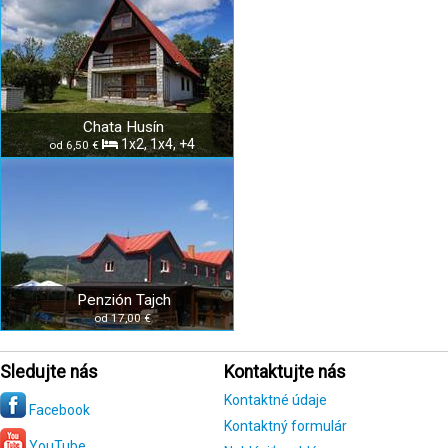
Chata Husín
1x2, 1x4, +4
od 6,50 €
Penzión Tajch
od 17,00 €
Sledujte nás
Kontaktujte nás
Kontaktné údaje
Facebook
Kontaktný formulár
YouTube