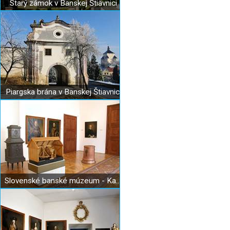
Starý zámok v Banskej Štiavnici
Piargska brána v Banskej Štiavnici
Slovenské banské múzeum - Kammerhof