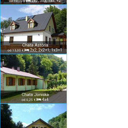
2x2, 3x3, 1x5, +2
od 10,00 €
Chata Astória
2x2, 2x2+1, 1x3+1
od 13,00 €
Chata Joniska
4x4
od 6,25 €