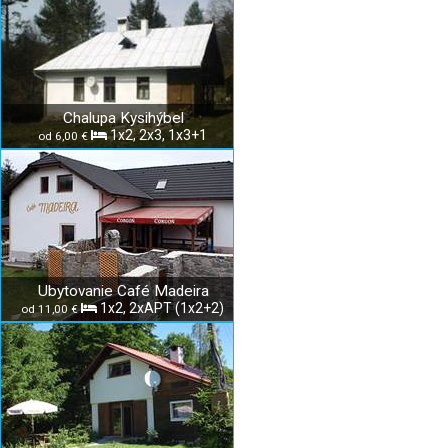
Chalupa Kysihýbel
1x2, 2x3, 1x3+1
od 6,00 €
Ubytovanie Café Madeira
1x2, 2xAPT (1x2+2)
od 11,00 €