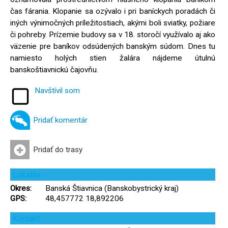
čas fárania. Klopanie sa ozývalo i pri baníckych poradách či
iných výnimočných príležitostiach, akými boli sviatky, požiare
či pohreby. Prízemie budovy sa v 18. storočí využívalo aj ako
väzenie pre baníkov odsúdených banským súdom. Dnes tu
namiesto holých stien žalára nájdeme útulnú
banskoštiavnickú čajovňu.
Navštívil som
Pridať komentár
Pridať do trasy
Lokalita
Okres:
Banská Štiavnica (Banskobystrický kraj)
GPS:
48,457772 18,892206
Kontakt