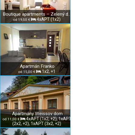
Boutique apartments – Zelený dom
4xAPT (1x2)
od 19,50 €
Apartmán Franko
1x2, +1
od 15,00 €
Apartmány Weissov dom
4xAPT (1x2, +2), 1xAPT
od 11,00 €
(2x2, +2), 1xAPT (3x2, +2)