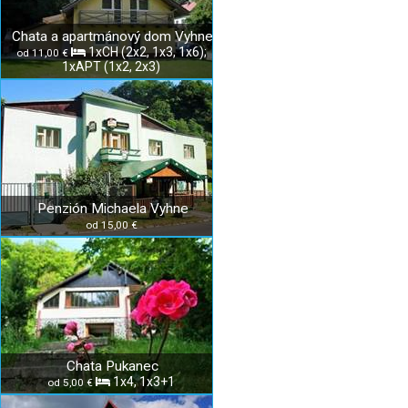
Chata a apartmánový dom Vyhne
1xCH (2x2, 1x3, 1x6);
od 11,00 €
1xAPT (1x2, 2x3)
Penzión Michaela Vyhne
od 15,00 €
Chata Pukanec
1x4, 1x3+1
od 5,00 €