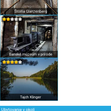
Štôlňa Glanzenberg
Banské múzeum v prírode
Tajch Klinger
Ubytovanie v okolí