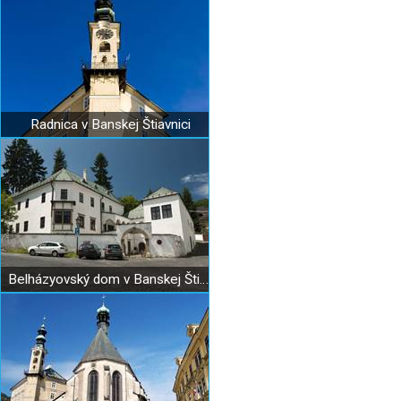
Radnica v Banskej Štiavnici
Belházyovský dom v Banskej Štiavnici