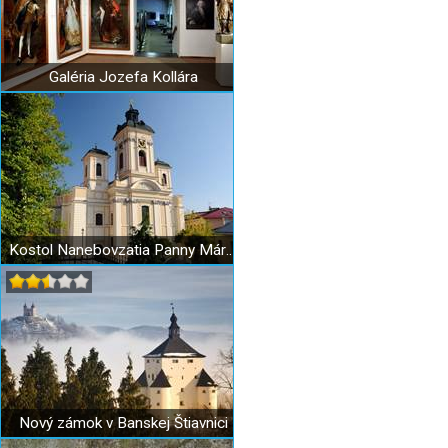
Galéria Jozefa Kollára
Kostol Nanebovzatia Panny Márie v Banskej Štiavnici
Nový zámok v Banskej Štiavnici