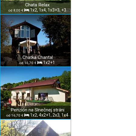
Chata Relax
1x2, 1x4, 1x3+3, +3
od 8,00 €
Chatka Chantal
1x2+1
od 16,70 €
Penzión na Slnečnej stráni
1x2, 4x2+1, 2x3, 1x4
od 16,70 €