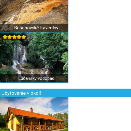
Bešeňovské travertíny
Lúčanský vodopád
Ubytovanie v okolí