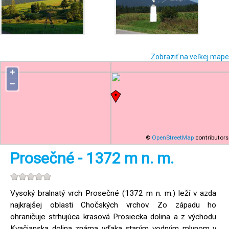
Zobraziť na veľkej mape
+
−
©
OpenStreetMap
contributors
Prosečné - 1372 m n. m.
Vysoký bralnatý vrch Prosečné (1372 m n. m.) leží v azda
najkrajšej oblasti Chočských vrchov. Zo západu ho
ohraničuje strhujúca krasová Prosiecka dolina a z východu
Kvačianska dolina známa vďaka starým vodným mlynom v