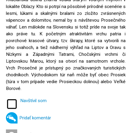
lokalite Oblazy. Kto si potrpí na pôsobivé prírodné scenérie s
lesmi, lúkami a skalnými bralami zo zložito zvrásnených
vápencov a dolomitov, nemal by s návštevou Prosečného
váhať. Len málokde na Slovensku si totiž príde na svoje tak
ako práve tu. K početným atraktivitám vrchu patria i
povrchové krasové útvary, tzv. škrapy, ktoré sa vytvorili na
jeho svahoch, a tiež nádherný výhľad na Liptov a Oravu s
Nízkymi a Západnými Tatrami, Chočskými vrchmi či
Liptovskou Marou, ktorý sa otvorí na samotnom vrchole.
Vrch Prosečné je prístupný po značkovaných turistických
chodníkoch. Východiskom túr naň môže byť obec Prosiek
(túra v tom prípade vedie Prosieckou dolinou) alebo Veľké
Borové.
Navštívil som
Pridať komentár