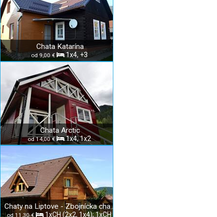
Chata Katarína
1x4, +3
od 9,00 €
Chata Arctic
1x4, 1x2
od 14,00 €
Chaty na Liptove - Zbojnícka chata, Chata Valaška
1xCH (2x2, 1x4); 1xCH
od 11,30 €