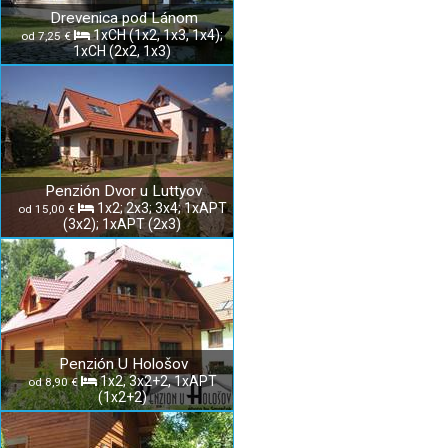
Drevenica pod Lánom
1xCH (1x2, 1x3, 1x4);
od 7,25 €
1xCH (2x2, 1x3)
Penzión Dvor u Luttyov
1x2; 2x3; 3x4; 1xAPT
od 15,00 €
(3x2); 1xAPT (2x3)
Penzión U Hološov
1x2, 3x2+2, 1xAPT
od 8,90 €
(1x2+2)