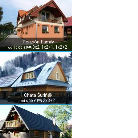
Penzión Family
3x2, 1x2+1, 1x2+2
od 10,00 €
Chata Šuriňák
2x3+2
od 6,00 €