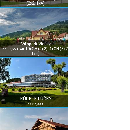
(2x2, 1x4)
Villapark Vlašky
10xCH (4x2); 4xCH (3x2,
od 12,65 €
1x4)
KÚPELE LÚČKY
od 27,00 €