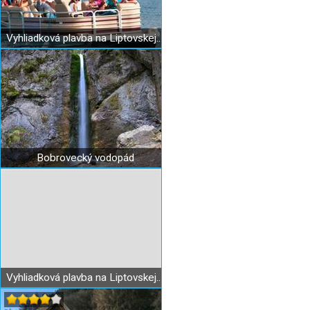
Vyhliadková plavba na Liptovskej Mare (loď Mara)
Bobrovecký vodopád
Vyhliadková plavba na Liptovskej Mare (loď Fatima)