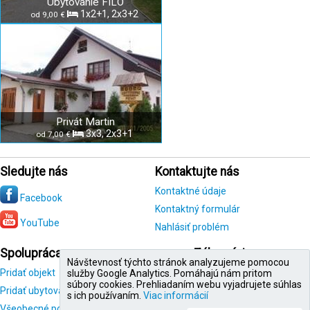
Ubytovanie FILO
1x2+1, 2x3+2
od 9,00 €
Privát Martin
3x3, 2x3+1
od 7,00 €
Sledujte nás
Kontaktujte nás
Kontaktné údaje
Facebook
Kontaktný formulár
YouTube
Nahlásiť problém
Spolupráca
Zákazníci
Návštevnosť týchto stránok analyzujeme pomocou
Pridať objekt
Registrácia
služby Google Analytics. Pomáhajú nám pritom
zákazníka
súbory cookies. Prehliadaním webu vyjadrujete súhlas
Pridať ubytovanie
s ich používaním.
Viac informácií
Všeobecné podmienky