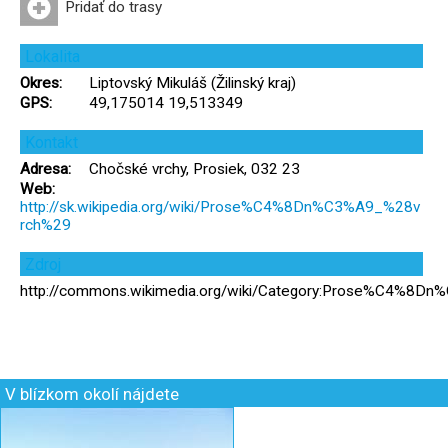
Pridať do trasy
Lokalita
Okres:
Liptovský Mikuláš (Žilinský kraj)
GPS:
49,175014 19,513349
Kontakt
Adresa:
Chočské vrchy, Prosiek, 032 23
Web:
http://sk.wikipedia.org/wiki/Prose%C4%8Dn%C3%A9_%28v
rch%29
Zdroj
http://commons.wikimedia.org/wiki/Category:Prose%C4
V blízkom okolí nájdete