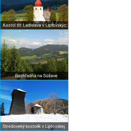
Kostol sv. Ladislava v Liptovských Matiašovciach
Rozhľadňa na Súšave
Stredoveký kostolík v Liptovskej Anne