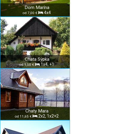
Dom Marína
4x4
od 7,00 €
Chata Sýpka
1x4, +1
od 9,50 €
Chaty Mara
2x2, 1x2+2
od 11,65 €