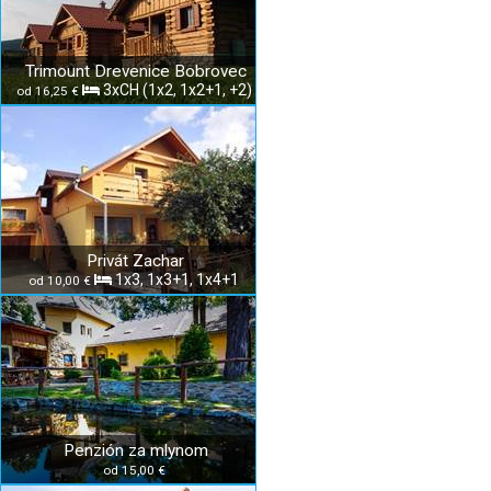
Trimount Drevenice Bobrovec
3xCH (1x2, 1x2+1, +2)
od 16,25 €
Privát Zachar
1x3, 1x3+1, 1x4+1
od 10,00 €
Penzión za mlynom
od 15,00 €