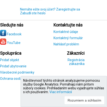
Nemáte ešte svoj účet? Zaregistrujte sa
Zabudli ste heslo
Sledujte nás
Kontaktujte nás
Kontaktné údaje
Facebook
Kontaktný formulár
YouTube
Nahlásiť problém
Spolupráca
Zákazníci
Pridať objekt
Registrácia
zákazníka
Pridať ubytovanie
Všeobecné podmienky
Ochrana osobných údajov
Návštevnosť týchto stránok analyzujeme pomocou
služby Google Analytics. Pomáhajú nám pritom
súbory cookies. Prehliadaním webu vyjadrujete súhlas
s ich používaním.
Viac informácií