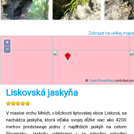
Zobraziť na veľkej mape
+
−
©
OpenStreetMap
contributors
Liskovská jaskyňa
V masíve vrchu Mních, v blízkosti liptovskej obce Lisková, sa
nachádza jaskyňa, ktorá vďaka svojej dĺžke viac ako 4200
metrov predstavuje jednu z najdlhších jaskýň na celom
Slovensku. Jaskyňu vyhlásenú i za národnú prírodnú