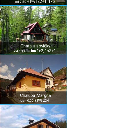
1x2+1, 1x5
od 7,50 €
Chata u sovičky
1x2, 1x3+1
od 13,40 €
Chalupa Margita
2x4
od 10,00 €