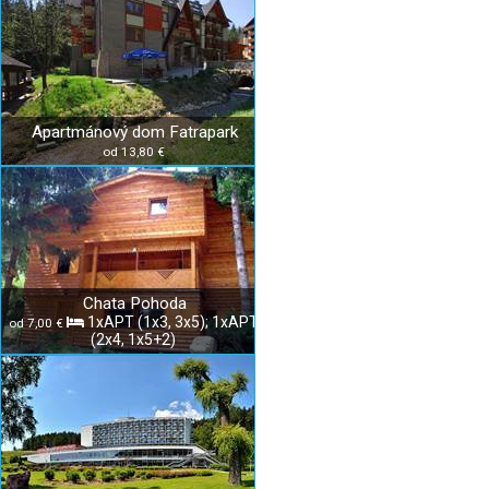
Apartmánový dom Fatrapark
od 13,80 €
Chata Pohoda
1xAPT (1x3, 3x5); 1xAPT
od 7,00 €
(2x4, 1x5+2)