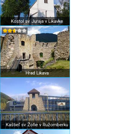
Kostol sv. Juraja v Likavke
Hrad Likava
Kaštieľ sv. Žofie v Ružomberku