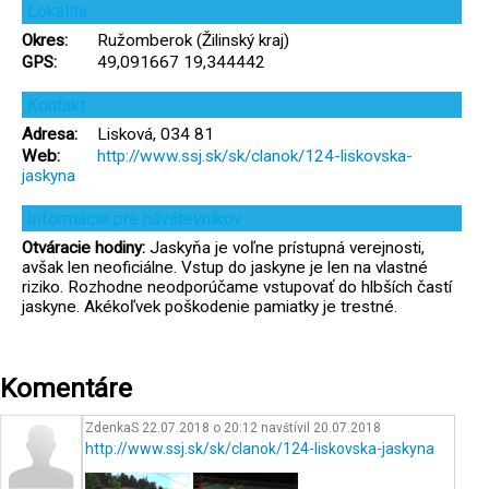
Lokalita
Okres:
Ružomberok (Žilinský kraj)
GPS:
49,091667 19,344442
Kontakt
Adresa:
Lisková, 034 81
Web:
http://www.ssj.sk/sk/clanok/124-liskovska-
jaskyna
Informácie pre návštevníkov
Otváracie hodiny:
Jaskyňa je voľne prístupná verejnosti,
avšak len neoficiálne. Vstup do jaskyne je len na vlastné
riziko. Rozhodne neodporúčame vstupovať do hlbších častí
jaskyne. Akékoľvek poškodenie pamiatky je trestné.
Komentáre
ZdenkaS 22.07.2018 o 20:12
navštívil
20.07.2018
http://www.ssj.sk/sk/clanok/124-liskovska-jaskyna