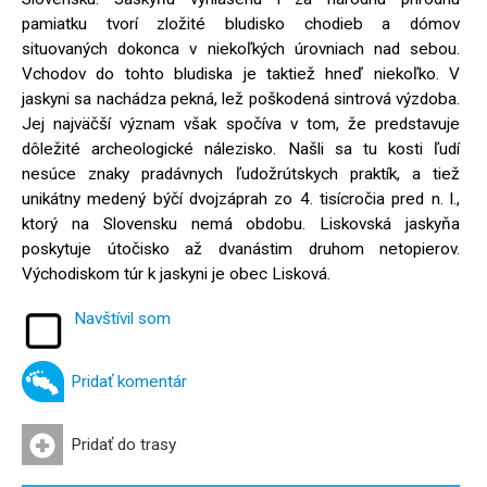
pamiatku tvorí zložité bludisko chodieb a dómov
situovaných dokonca v niekoľkých úrovniach nad sebou.
Vchodov do tohto bludiska je taktiež hneď niekoľko. V
jaskyni sa nachádza pekná, lež poškodená sintrová výzdoba.
Jej najväčší význam však spočíva v tom, že predstavuje
dôležité archeologické nálezisko. Našli sa tu kosti ľudí
nesúce znaky pradávnych ľudožrútskych praktík, a tiež
unikátny medený býčí dvojzáprah zo 4. tisícročia pred n. l.,
ktorý na Slovensku nemá obdobu. Liskovská jaskyňa
poskytuje útočisko až dvanástim druhom netopierov.
Východiskom túr k jaskyni je obec Lisková.
Navštívil som
Pridať komentár
Pridať do trasy