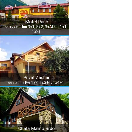
Motel Ranč
3x1, 8x2, 3xAPT (1x1,
od 12,60 €
1x2)
Privát Zachar
1x3, 1x3+1, 1x4+1
od 10,00 €
Chata Malinô Brdo