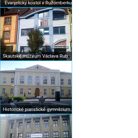
Evanjelický kostol v Ružomberku
Skautské múzeum Václava Rubeša v Ružomberku
Historické piaristické gymnázium v Ružomberku