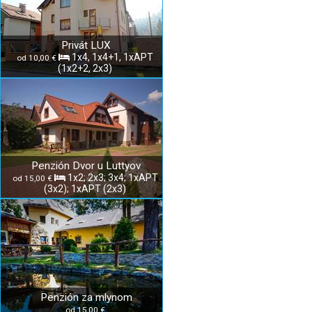
Privát LUX
1x4, 1x4+1, 1xAPT
od 10,00 €
(1x2+2, 2x3)
Penzión Dvor u Luttyov
1x2; 2x3; 3x4; 1xAPT
od 15,00 €
(3x2); 1xAPT (2x3)
Penzión za mlynom
od 15,00 €