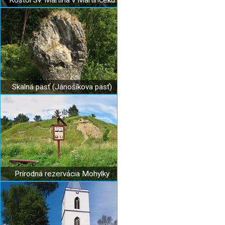
Kostol Sv. Martina v Martinčeku
Skalná päsť (Jánošíkova päsť)
Prírodná rezervácia Mohylky