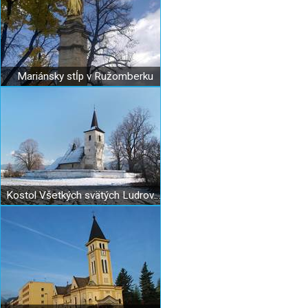
Mariánsky stĺp v Ružomberku
Kostol Všetkých svätých Ludrová - Kút