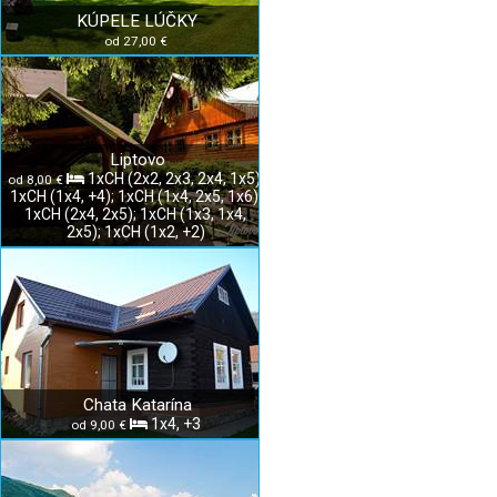
KÚPELE LÚČKY
od 27,00 €
Liptovo
1xCH (2x2, 2x3, 2x4, 1x5);
od 8,00 €
1xCH (1x4, +4); 1xCH (1x4, 2x5, 1x6);
1xCH (2x4, 2x5); 1xCH (1x3, 1x4,
2x5); 1xCH (1x2, +2)
Chata Katarína
1x4, +3
od 9,00 €