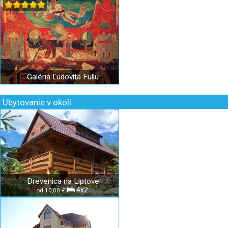
Galéria Ľudovíta Fullu
Ubytovanie v okolí
Drevenica na Liptove
4x2
od 10,00 €