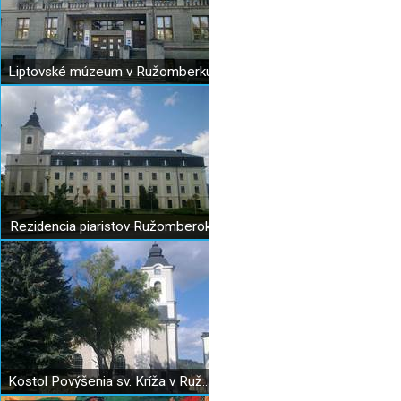
Liptovské múzeum v Ružomberku
Rezidencia piaristov Ružomberok
Kostol Povýšenia sv. Kríža v Ružomberku