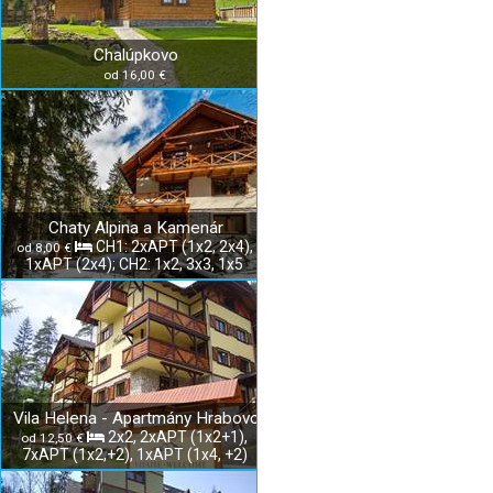
Chalúpkovo
od 16,00 €
Chaty Alpina a Kamenár
CH1: 2xAPT (1x2, 2x4),
od 8,00 €
1xAPT (2x4); CH2: 1x2, 3x3, 1x5
Vila Helena - Apartmány Hrabovo
2x2, 2xAPT (1x2+1),
od 12,50 €
7xAPT (1x2,+2), 1xAPT (1x4, +2)