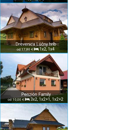
Drevenica Lúčny hríb
1x2, 1x4
od 17,80 €
Penzión Family
3x2, 1x2+1, 1x2+2
od 10,00 €