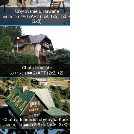
Ubytovanie u Havrana
1xAPT (1x4, 1x5); 1xCH
od 10,00 €
(2x3)
Chata Hradište
2xAPT (2x2, +2)
od 11,70 €
Chata a turistická ubytovňa Kaška
2x2; 9x4; 1xCH (3x3)
od 10,00 €