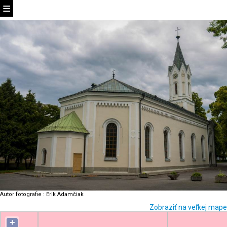
Autor fotografie
:
Erik Adamčiak
Zobraziť na veľkej mape
+