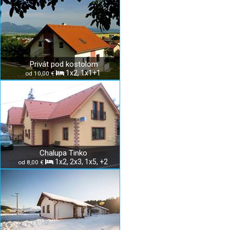
Privát pod kostolom
1x2, 1x1+1
od 10,00 €
Chalupa Tinko
1x2, 2x3, 1x5, +2
od 8,00 €