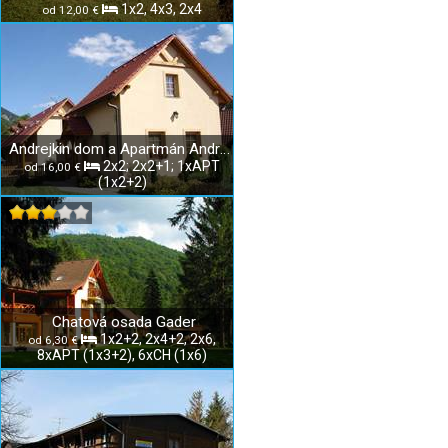
1x2, 4x3, 2x4
od 12,00 €
Andrejkin dom a Apartmán Andrejka
2x2; 2x2+1; 1xAPT
od 16,00 €
(1x2+2)
Chatová osada Gader
1x2+2, 2x4+2, 2x6,
od 6,30 €
8xAPT (1x3+2), 6xCH (1x6)