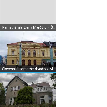
Pamätná vila Eleny Maróthy – Šoltésovej v Martine
Slovenské komorné divadlo v Martine, Národný dom