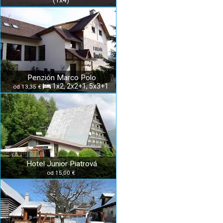
(1x4)
Penzión Marco Polo
1x2, 2x2+1, 5x3+1
od 13,35 €
Hotel Junior Piatrová
od 15,00 €