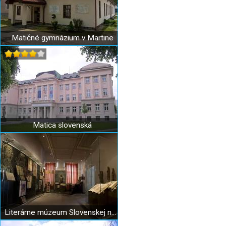
Matičné gymnázium v Martine
Matica slovenská
Literárne múzeum Slovenskej národnej knižnice