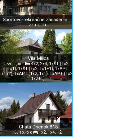
Športovo-rekreačné zariadenie Drienok
od 10,00 €
Vila Milica
4x2, 2x3, 1xŠT (1x2,
od 11,00 €
1x1), 1xŠT (1x2, 1x1+1), 1xAPT
(1x2), 1xAPT (1x2, 1x1), 1xAPT (1x2,
1x2+1)
Chata Drienok 818
1x2, 1x4, +2
od 10,40 €