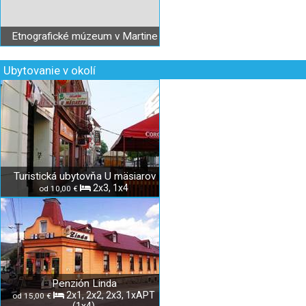
Etnografické múzeum v Martine
Ubytovanie v okolí
Turistická ubytovňa U mäsiarov
2x3, 1x4
od 10,00 €
Penzión Linda
2x1, 2x2, 2x3, 1xAPT
od 15,00 €