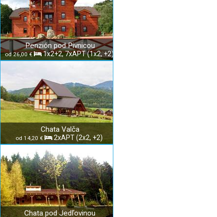
Penzión pod Pivnicou
1x2+2, 7xAPT (1x2, +2)
od 26,00 €
Chata Valča
2xAPT (2x2, +2)
od 14,20 €
Chata pod Jedľovinou