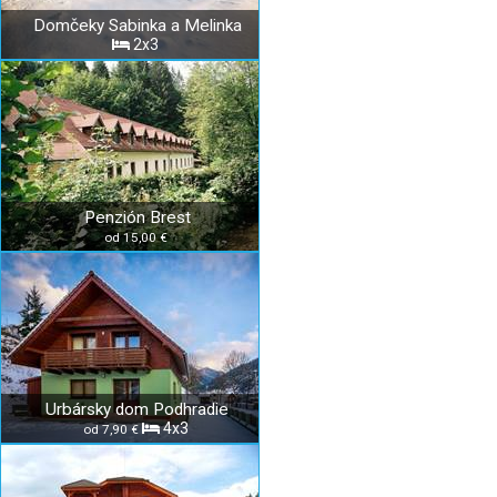
Domčeky Sabinka a Melinka
2x3
Penzión Brest
od 15,00 €
Urbársky dom Podhradie
4x3
od 7,90 €