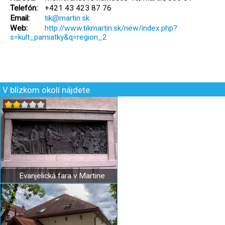
Telefón:
+421 43 423 87 76
Email:
tik@martin.sk
Web:
http://www.tikmartin.sk/new/index.php?
s=kult_pamiatky&q=region_2
V blízkom okolí nájdete
Evanjelická fara v Martine