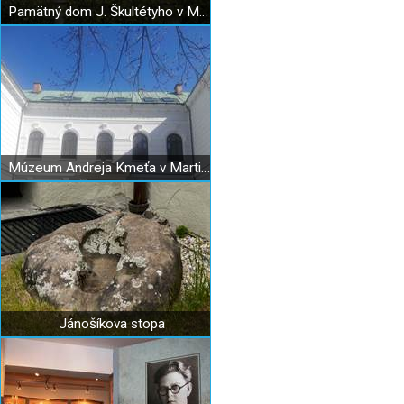
Pamätný dom J. Škultétyho v Martine
Múzeum Andreja Kmeťa v Martine
Jánošíkova stopa