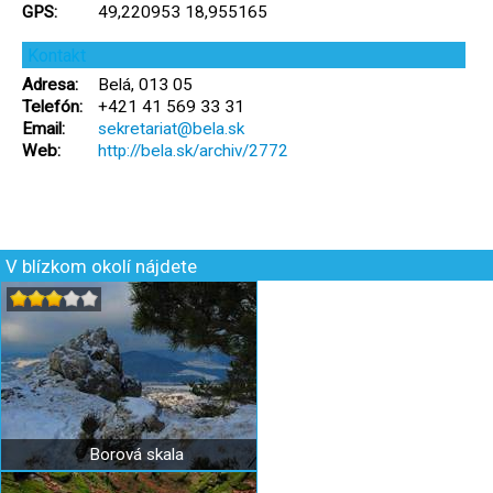
GPS:
49,220953 18,955165
Kontakt
Adresa:
Belá, 013 05
Telefón:
+421 41 569 33 31
Email:
sekretariat@bela.sk
Web:
http://bela.sk/archiv/2772
V blízkom okolí nájdete
Borová skala