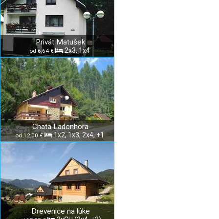
Privát Matušek
2x3, 1x4
od 6,64 €
Chata Ladonhora
1x2, 1x3, 2x4, +1
od 12,00 €
Drevenice na lúke