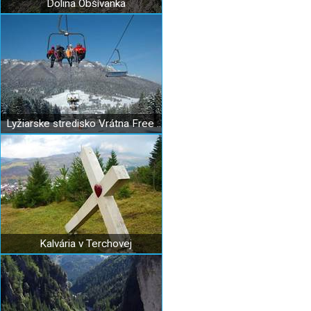
Dolina Obšívanka
Lyžiarske stredisko Vrátna Free Time Zone
Kalvária v Terchovej