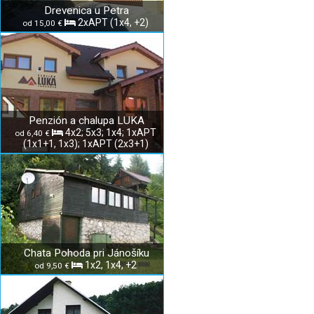
Drevenica u Petra
2xAPT (1x4, +2)
od 15,00 €
Penzión a chalupa LUKA
4x2; 5x3; 1x4; 1xAPT
od 6,40 €
(1x1+1, 1x3); 1xAPT (2x3+1)
Chata Pohoda pri Jánošíku
1x2, 1x4, +2
od 9,50 €