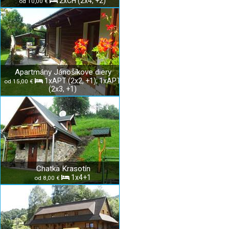
2xCH (2x4, +2)
od 10,00 €
Apartmány Jánošíkove diery
1xAPT (2x2, +1); 1xAPT
od 15,00 €
(2x3, +1)
Chatka Krasotín
1x4+1
od 8,00 €