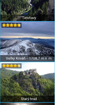
Tiesňavy
Veľký Kriváň - 1708,7 m n. m.
Starý hrad