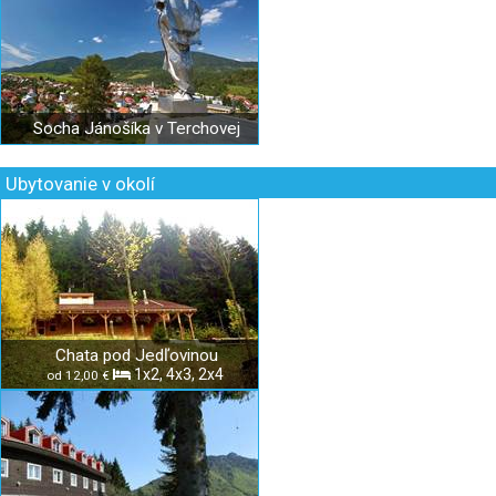
Socha Jánošíka v Terchovej
Ubytovanie v okolí
Chata pod Jedľovinou
1x2, 4x3, 2x4
od 12,00 €