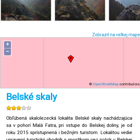
Zobraziť na veľkej mape
+
−
©
OpenStreetMap
contributors
Belské skaly
Obľúbená skalolezecká lokalita Belské skaly nachádzajúca
sa v pohorí Malá Fatra, pri vstupe do Belskej doliny, je od
roku 2015 sprístupnená i bežným turistom. Lokalitou vedie
upravený turistický chodník s mostíkom cez potok v Belskej