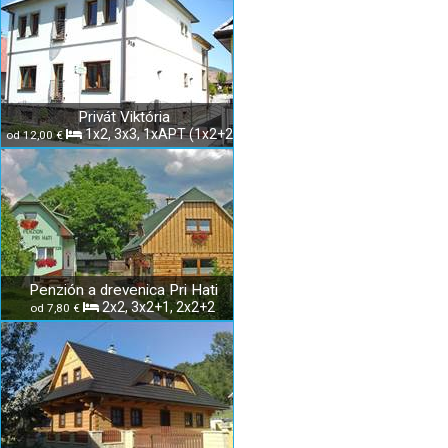
Privát Viktória
1x2, 3x3, 1xAPT (1x2+2)
od 12,00 €
Penzión a drevenica Pri Hati
2x2, 3x2+1, 2x2+2
od 7,80 €