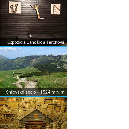
Expozícia Jánošík a Terchová
Snilovské sedlo - 1524 m n. m.