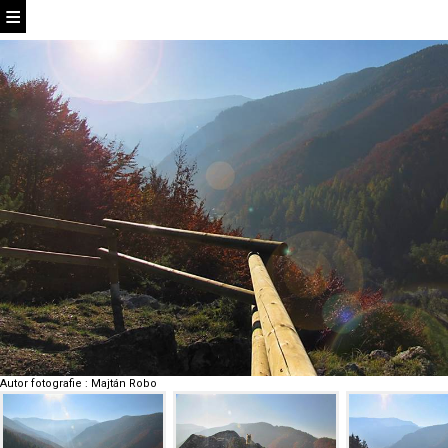
Autor fotografie
:
Majtán Robo