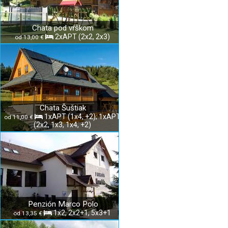
Chata pod vŕškom
2xAPT (2x2, 2x3)
od 13,00 €
Chata Šuštiak
1xAPT (1x4, +2); 1xAPT
od 11,00 €
(2x2, 1x3, 1x4, +2)
Penzión Marco Polo
1x2, 2x2+1, 5x3+1
od 13,35 €