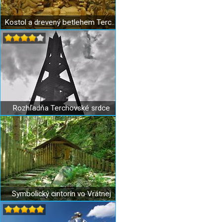
Kostol a drevený betlehem Terchová
Rozhľadňa Terchovské srdce
Symbolický cintorín vo Vrátnej