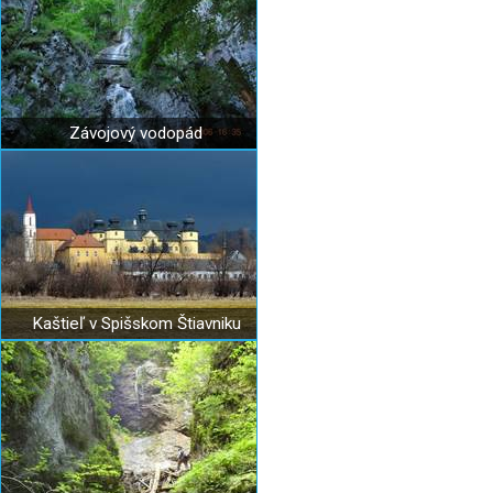
Závojový vodopád
Kaštieľ v Spišskom Štiavniku