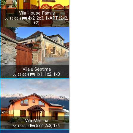
Vila House Family
4x2; 2x3; 1xAPT (2x2,
od 16,00 €
+2)
Vila u Septima
1x1, 1x2, 1x3
od 26,00 €
Vila Martina
5x2, 2x3, 1x4
od 15,00 €