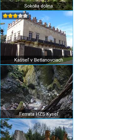
Sokolia dolina
Kaštieľ v Betlanovciach
Ferrata HZS Kyseľ