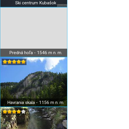
Ski centrum Kubašok
Predná hoľa - 1546 m n. m.
Havrania skala - 1156 m n. m.