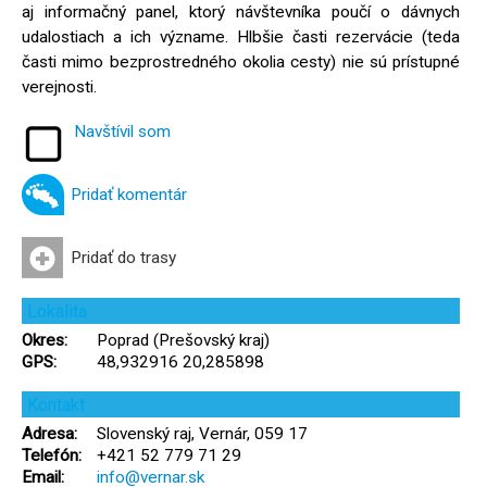
aj informačný panel, ktorý návštevníka poučí o dávnych
udalostiach a ich význame. Hlbšie časti rezervácie (teda
časti mimo bezprostredného okolia cesty) nie sú prístupné
verejnosti.
Navštívil som
Pridať komentár
Pridať do trasy
Lokalita
Okres:
Poprad (Prešovský kraj)
GPS:
48,932916 20,285898
Kontakt
Adresa:
Slovenský raj, Vernár, 059 17
Telefón:
+421 52 779 71 29
Email:
info@vernar.sk