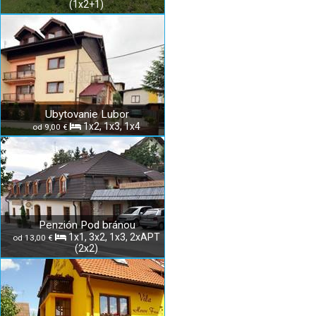
(1x2+1)
Ubytovanie Lubor
1x2, 1x3, 1x4
od 9,00 €
Penzión Pod bránou
1x1, 3x2, 1x3, 2xAPT
od 13,00 €
(2x2)