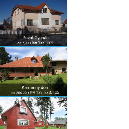
Privát Cyprián
1x3, 2x4
od 7,00 €
Kamenný dom
1x3, 2x3, 1x5
od 250,00 €