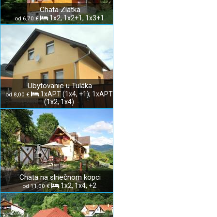
Chata Zlatka
1x2, 1x2+1, 1x3+1
od 6,70 €
Ubytovanie u Tuláka
1xAPT (1x4, +1); 1xAPT
od 8,00 €
(1x2, 1x4)
Chata na slnečnom kopci
1x2, 1x4, +2
od 11,00 €