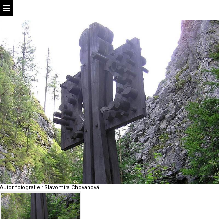
Autor fotografie
:
Slavomíra Chovanová