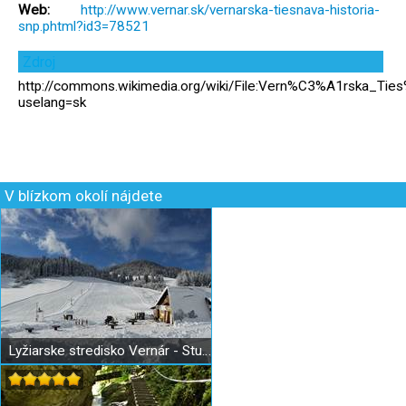
Web:
http://www.vernar.sk/vernarska-tiesnava-historia-
snp.phtml?id3=78521
Zdroj
http://commons.wikimedia.org/wiki/File:Vern%C3%A1rska_Tie
uselang=sk
V blízkom okolí nájdete
Lyžiarske stredisko Vernár - Studničky