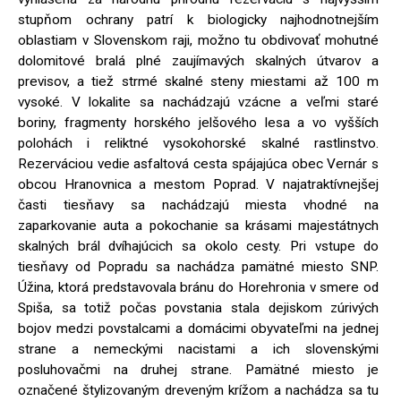
stupňom ochrany patrí k biologicky najhodnotnejším
oblastiam v Slovenskom raji, možno tu obdivovať mohutné
dolomitové bralá plné zaujímavých skalných útvarov a
previsov, a tiež strmé skalné steny miestami až 100 m
vysoké. V lokalite sa nachádzajú vzácne a veľmi staré
boriny, fragmenty horského jelšového lesa a vo vyšších
polohách i reliktné vysokohorské skalné rastlinstvo.
Rezerváciou vedie asfaltová cesta spájajúca obec Vernár s
obcou Hranovnica a mestom Poprad. V najatraktívnejšej
časti tiesňavy sa nachádzajú miesta vhodné na
zaparkovanie auta a pokochanie sa krásami majestátnych
skalných brál dvíhajúcich sa okolo cesty. Pri vstupe do
tiesňavy od Popradu sa nachádza pamätné miesto SNP.
Úžina, ktorá predstavovala bránu do Horehronia v smere od
Spiša, sa totiž počas povstania stala dejiskom zúrivých
bojov medzi povstalcami a domácimi obyvateľmi na jednej
strane a nemeckými nacistami a ich slovenskými
posluhovačmi na druhej strane. Pamätné miesto je
označené štylizovaným dreveným krížom a nachádza sa tu