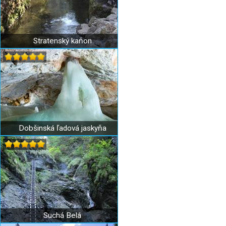
Stratenský kaňon
Dobšinská ľadová jaskyňa
Suchá Belá