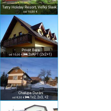
Tatry Holiday Resort, Veľký Slavkov
od 10,00 €
Privát Bara
2xAPT (2x2+1)
od 10,00 €
Chalupa Duráni
1x2, 2x3, +2
od 8,50 €