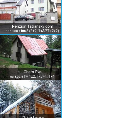
Penzión Tatranský dom
8x2+2, 1xAPT (2x2)
od 13,00 €
Chata Eva
1x2, 1x3+1, 1x4
od 8,00 €
Chata Lenka