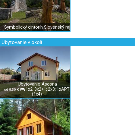
Symbolický cintorín Slovenský raj
Ubytovanie v okolí
Ubytovanie Ascona
1x2; 3x2+1; 2x3; 1xAPT
od 8,50 €
(1x4)