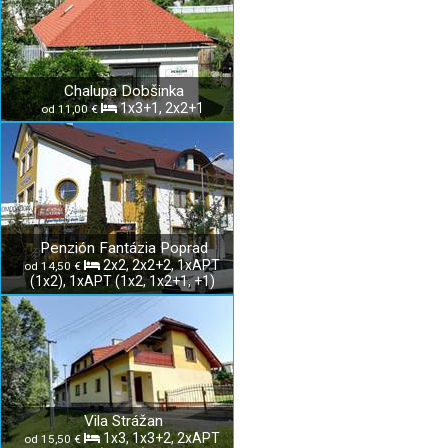
Chalupa Dobšinka
1x3+1, 2x2+1
od 11,00 €
Penzión Fantázia Poprad
2x2, 2x2+2, 1xAPT
od 14,50 €
(1x2), 1xAPT (1x2, 1x2+1, +1)
Vila Strážan
1x3, 1x3+2, 2xAPT
od 15,50 €