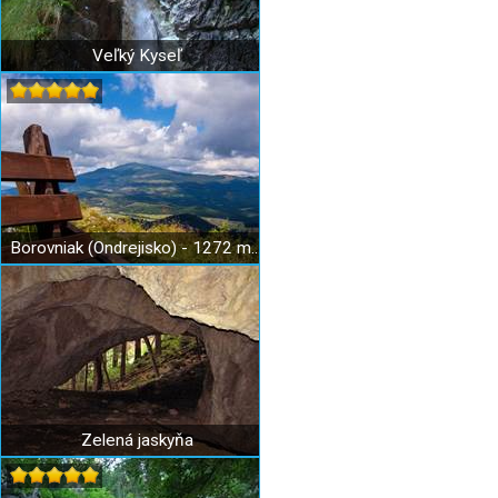
Veľký Kyseľ
Borovniak (Ondrejisko) - 1272 m n. m.
Zelená jaskyňa