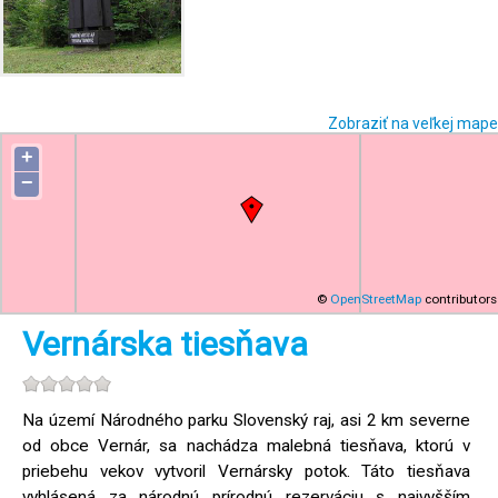
Zobraziť na veľkej mape
+
−
©
OpenStreetMap
contributors
Vernárska tiesňava
Na území Národného parku Slovenský raj, asi 2 km severne
od obce Vernár, sa nachádza malebná tiesňava, ktorú v
priebehu vekov vytvoril Vernársky potok. Táto tiesňava
vyhlásená za národnú prírodnú rezerváciu s najvyšším