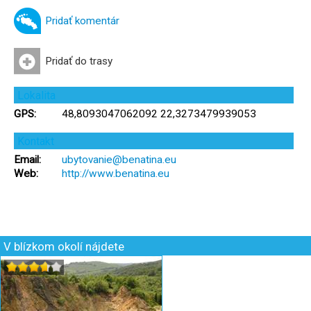
Pridať komentár
Pridať do trasy
Lokalita
GPS:
48,8093047062092 22,3273479939053
Kontakt
Email:
ubytovanie@benatina.eu
Web:
http://www.benatina.eu
V blízkom okolí nájdete