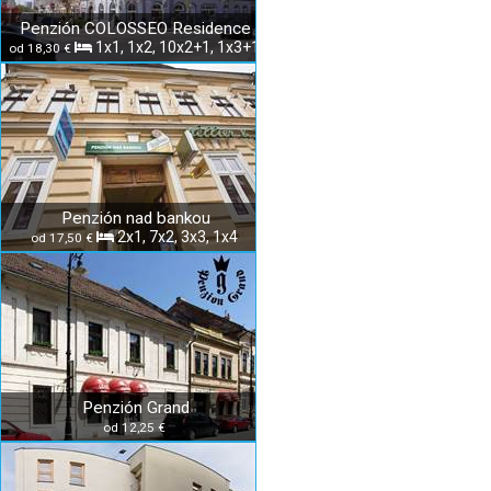
Penzión COLOSSEO Residence
1x1, 1x2, 10x2+1, 1x3+1
od 18,30 €
Penzión nad bankou
2x1, 7x2, 3x3, 1x4
od 17,50 €
Penzión Grand
od 12,25 €