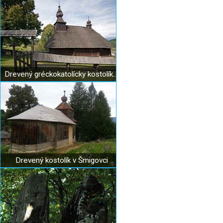
Drevený gréckokatolícky kostolík Hrabová Roztoka
Drevený kostolík v Šmigovci