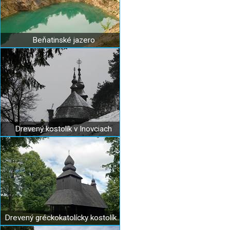
Beňatinské jazero
Drevený kostolík v Inovciach
Drevený gréckokatolícky kostolík Ruská Bystrá