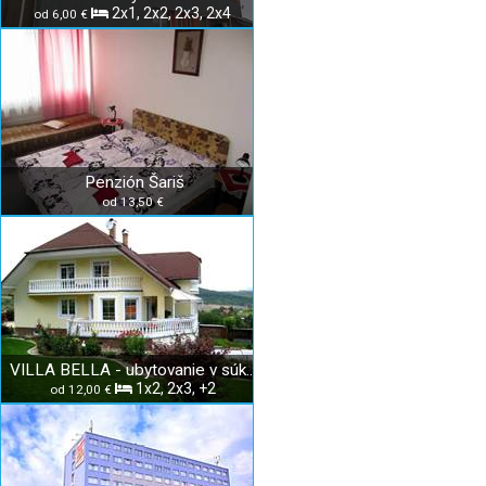
2x1, 2x2, 2x3, 2x4
od 6,00 €
Penzión Šariš
od 13,50 €
VILLA BELLA - ubytovanie v súkromí
1x2, 2x3, +2
od 12,00 €