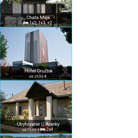
Chata Maja
1x2, 1x3, +2
Hotel Družba
od 29,50 €
Ubytovanie U Aranky
2x4
od 10,00 €