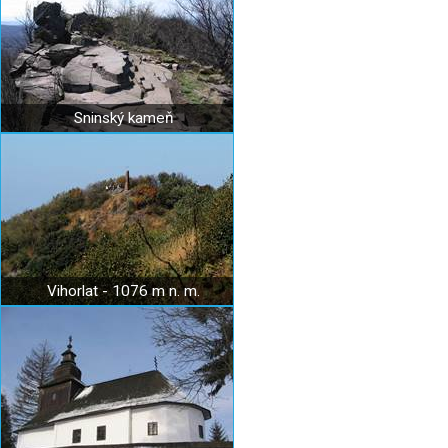
Sninský kameň
Vihorlat - 1076 m n. m.