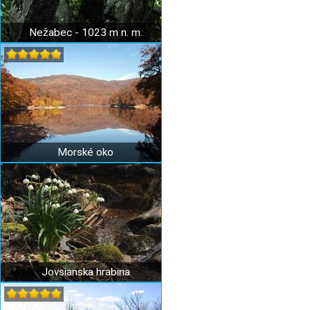
Nežabec - 1023 m n. m.
Morské oko
Jovsianska hrabina