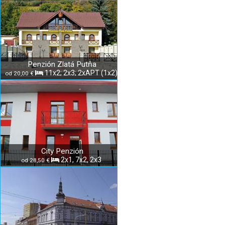
Penzión Zlatá Putňa
11x2; 2x3; 2xAPT (1x2)
od 20,00 €
City Penzión
2x1, 7x2, 2x3
od 28,50 €