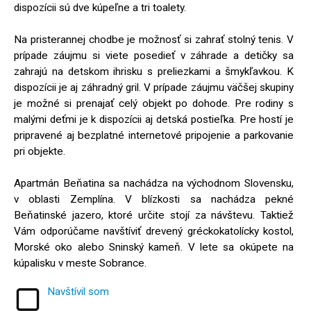
dispozícii sú dve kúpeľne a tri toalety.
Na pristerannej chodbe je možnosť si zahrať stolný tenis. V
prípade záujmu si viete posedieť v záhrade a detičky sa
zahrajú na detskom ihrisku s preliezkami a šmykľavkou. K
dispozícii je aj záhradný gril. V prípade záujmu väčšej skupiny
je možné si prenajať celý objekt po dohode. Pre rodiny s
malými deťmi je k dispozícii aj detská postieľka. Pre hostí je
pripravené aj bezplatné internetové pripojenie a parkovanie
pri objekte.
Apartmán Beňatina sa nachádza na východnom Slovensku,
v oblasti Zemplína. V blízkosti sa nachádza pekné
Beňatinské jazero, ktoré určite stojí za návštevu. Taktiež
Vám odporúčame navštíviť drevený gréckokatolícky kostol,
Morské oko alebo Sninský kameň. V lete sa okúpete na
kúpalisku v meste Sobrance.
Navštívil som