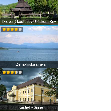
Drevený kostolík v Uličskom Krivom
Zemplínska šírava
Kaštieľ v Snine