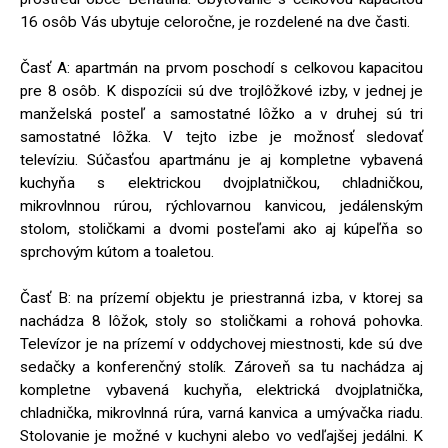
16 osôb Vás ubytuje celoročne, je rozdelené na dve časti.
Časť A: apartmán na prvom poschodí s celkovou kapacitou
pre 8 osôb. K dispozícii sú dve trojlôžkové izby, v jednej je
manželská posteľ a samostatné lôžko a v druhej sú tri
samostatné lôžka. V tejto izbe je možnosť sledovať
televíziu. Súčasťou apartmánu je aj kompletne vybavená
kuchyňa s elektrickou dvojplatničkou, chladničkou,
mikrovlnnou rúrou, rýchlovarnou kanvicou, jedálenským
stolom, stoličkami a dvomi posteľami ako aj kúpeľňa so
sprchovým kútom a toaletou.
Časť B: na prízemí objektu je priestranná izba, v ktorej sa
nachádza 8 lôžok, stoly so stoličkami a rohová pohovka.
Televízor je na prízemí v oddychovej miestnosti, kde sú dve
sedačky a konferenčný stolík. Zároveň sa tu nachádza aj
kompletne vybavená kuchyňa, elektrická dvojplatnička,
chladnička, mikrovlnná rúra, varná kanvica a umývačka riadu.
Stolovanie je možné v kuchyni alebo vo vedľajšej jedálni. K