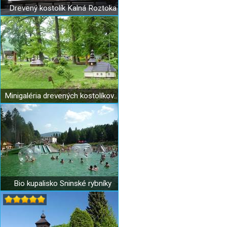
Drevený kostolík Kalná Roztoka
Minigaléria drevených kostolíkov v Uliči
Bio kupalisko Sninské rybníky