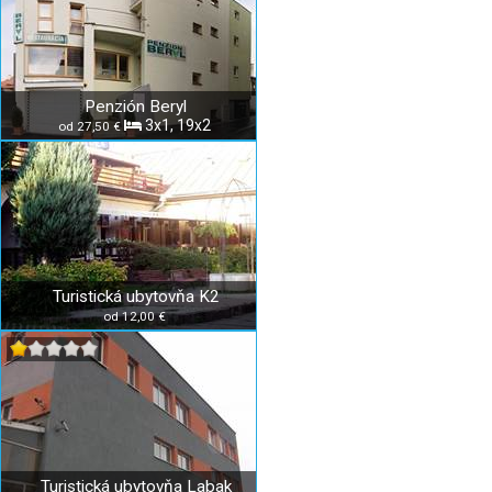
Penzión Beryl
3x1, 19x2
od 27,50 €
Turistická ubytovňa K2
od 12,00 €
Turistická ubytovňa Labak