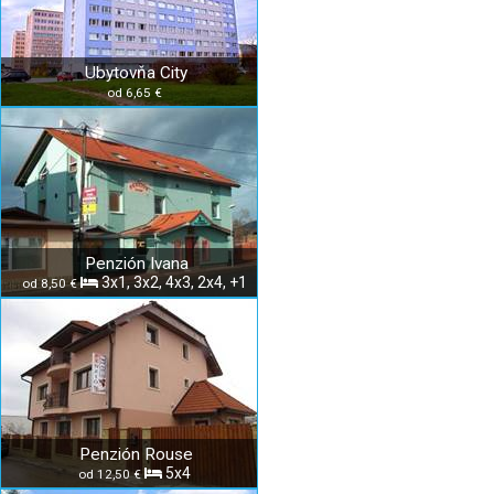
Ubytovňa City
od 6,65 €
Penzión Ivana
3x1, 3x2, 4x3, 2x4, +1
od 8,50 €
Penzión Rouse
5x4
od 12,50 €