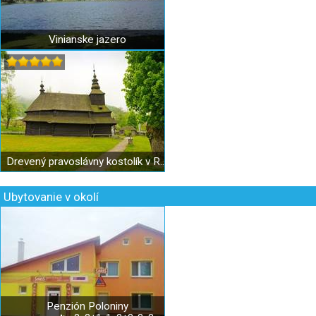
Vinianske jazero
Drevený pravoslávny kostolík v Ruskom Potoku
Ubytovanie v okolí
Penzión Poloniny