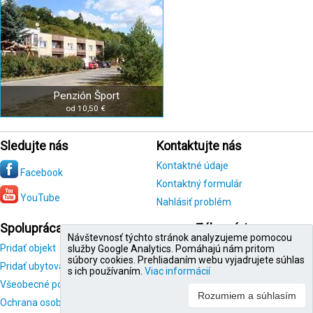
Penzión Šport
od 10,50 €
Sledujte nás
Kontaktujte nás
Kontaktné údaje
Facebook
Kontaktný formulár
YouTube
Nahlásiť problém
Spolupráca
Zákazníci
Návštevnosť týchto stránok analyzujeme pomocou
Pridať objekt
Registrácia
služby Google Analytics. Pomáhajú nám pritom
zákazníka
súbory cookies. Prehliadaním webu vyjadrujete súhlas
Pridať ubytovanie
s ich používaním.
Viac informácií
Všeobecné podmienky
Ochrana osobných údajov