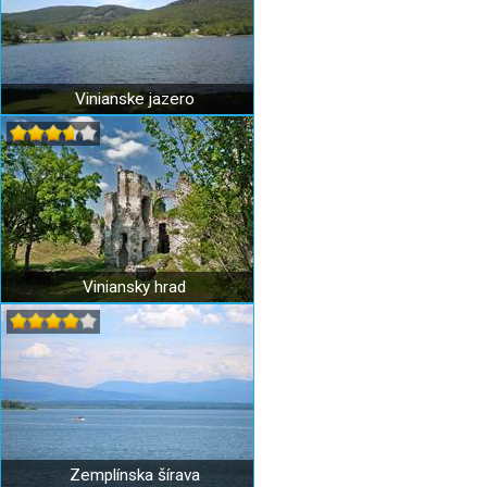
Vinianske jazero
Viniansky hrad
Zemplínska šírava