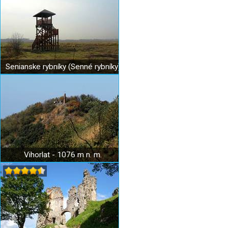
Senianske rybníky (Senné rybníky)
Vihorlat - 1076 m n. m.