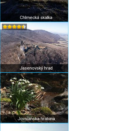
Chlmecká skalka
Jasenovský hrad
Jovsianska hrabina