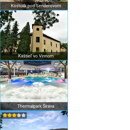
Kostolík pod Senderovom
Kaštieľ vo Vinnom
Thermalpark Šírava