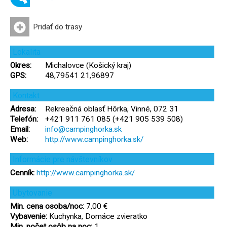
Pridať do trasy
Lokalita
Okres:
Michalovce (Košický kraj)
GPS:
48,79541 21,96897
Kontakt
Adresa:
Rekreačná oblasť Hôrka, Vinné, 072 31
Telefón:
+421 911 761 085 (+421 905 539 508)
Email:
info@campinghorka.sk
Web:
http://www.campinghorka.sk/
Informácie pre návštevníkov
Cenník:
http://www.campinghorka.sk/
Ubytovanie
Min. cena osoba/noc:
7,00 €
Vybavenie:
Kuchynka, Domáce zvieratko
Min. počet osôb na noc:
1