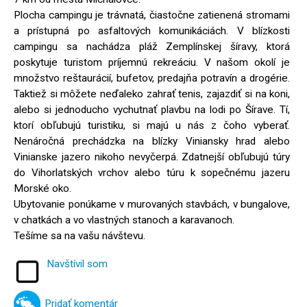
Plocha campingu je trávnatá, čiastočne zatienená stromami
a prístupná po asfaltových komunikáciách. V blízkosti
campingu sa nachádza pláž Zemplínskej šíravy, ktorá
poskytuje turistom príjemnú rekreáciu. V našom okolí je
množstvo reštaurácií, bufetov, predajňa potravín a drogérie.
Taktiež si môžete neďaleko zahrať tenis, zajazdiť si na koni,
alebo si jednoducho vychutnať plavbu na lodi po Šírave. Tí,
ktorí obľubujú turistiku, si majú u nás z čoho vyberať.
Nenáročná prechádzka na blízky Viniansky hrad alebo
Vinianske jazero nikoho nevyčerpá. Zdatnejší obľubujú túry
do Vihorlatských vrchov alebo túru k sopečnému jazeru
Morské oko.
Ubytovanie ponúkame v murovaných stavbách, v bungalove,
v chatkách a vo vlastných stanoch a karavanoch.
Tešíme sa na vašu návštevu.
Navštívil som
Pridať komentár