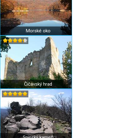
Morské oko
Čičavský hrad
Sninský kameň