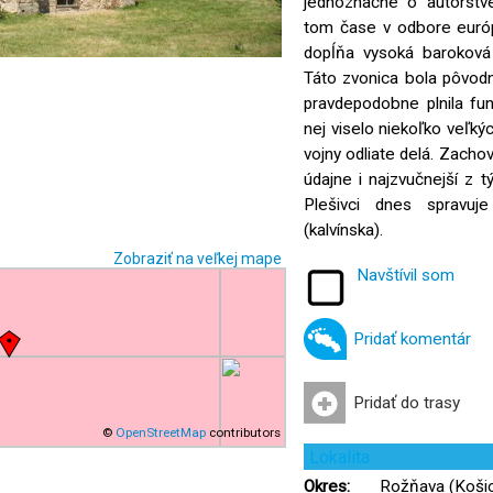
jednoznačne o autorstve 
tom čase v odbore európ
dopĺňa vysoká baroková 
Táto zvonica bola pôvod
pravdepodobne plnila fun
nej viselo niekoľko veľký
vojny odliate delá. Zachov
údajne i najzvučnejší z t
Plešivci dnes spravuj
(kalvínska).
Zobraziť na veľkej mape
Navštívil som
Pridať komentár
Pridať do trasy
©
OpenStreetMap
contributors
Lokalita
Okres:
Rožňava (Košic