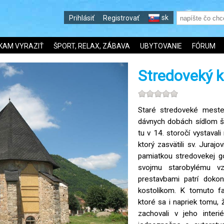
sk
Prihlásiť
Registrovať
KAM VYRAZIŤ
ŠPORT, RELAX, ZÁBAVA
UBYTOVANIE
FÓRUM
Stredoveký ko
Staré stredoveké meste
dávnych dobách sídlom š
tu v 14. storočí vystaval
ktorý zasvätili sv. Juraj
pamiatkou stredovekej g
svojmu starobylému v
prestavbami patrí doko
kostolíkom. K tomuto fak
ktoré sa i napriek tomu, ž
zachovali v jeho interi