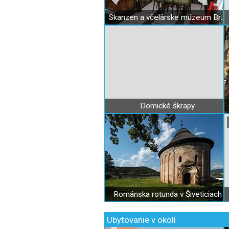
Skanzen a včelárske múzeum Bretka
Domické škrapy
Románska rotunda v Šiveticiach
Ubytovanie v okolí