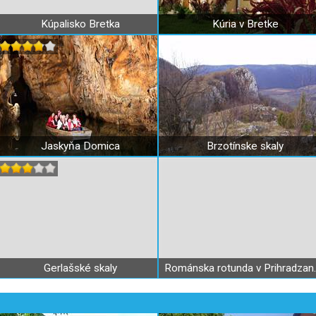
Kúpalisko Bretka
Kúria v Bretke
Jaskyňa Domica
Brzotínske skaly
Gerlašské skaly
Románska 