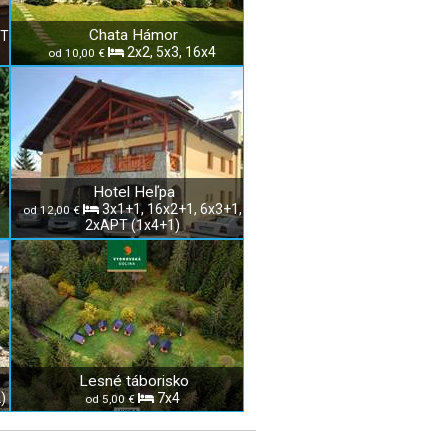
Chata Hámor
PT
2x2, 5x3, 16x4
od 10,00 €
Hotel Heľpa
3x1+1, 16x2+1, 6x3+1,
od 12,00 €
2xAPT (1x4+1)
Lesné táborisko
)
7x4
od 5,00 €