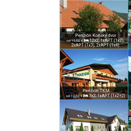
Penzión Konský dvor
12x2, 1xAPT (1x2),
od 15,00 €
2xAPT (1x3), 2xAPT (1x4)
Penzión TKM
7x2, 1xAPT (1x2+2)
od 12,50 €