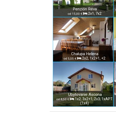
Penzión Réva
2x1, 7x2
od 15,00 €
Chalupa Helena
2x2, 1x2+1, +2
od 5,55 €
Ubytovanie Ascona
1x2; 3x2+1; 2x3; 1xAPT
od 8,50 €
(1x4)