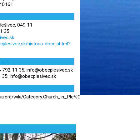
,40161
Plešivec, 049 11
1 35
ivec.sk
cplesivec.sk/historia-obce.phtml?
níkov
 792 11 35; info@obecplesivec.sk
35; info@obecplesivec.sk
edia.org/wiki/Category:Church_in_Ple%C5%A1ivec_%28Ro%C5%