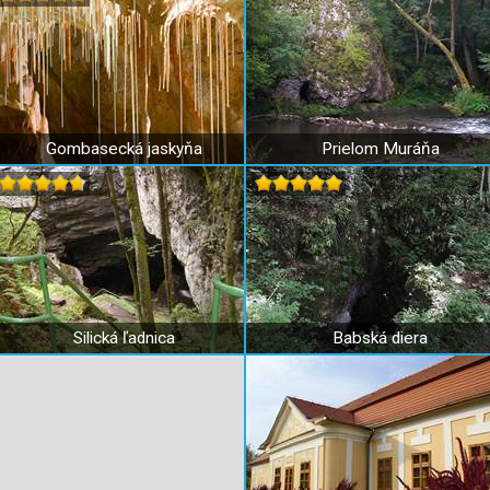
Gombasecká jaskyňa
Prielom Muráňa
Silická ľadnica
Babská diera