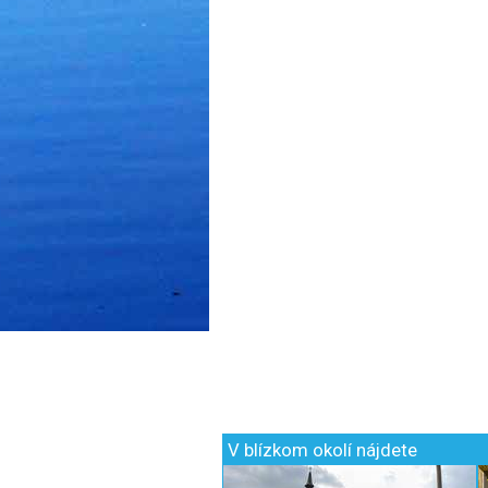
V blízkom okolí nájdete