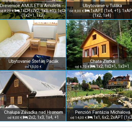
Drevenice AMULET a Amuletik - Slovenský raj
Ubytovanie u Tuláka
1xCH (2x2, 1x3, +1); 1xCH
1xAPT (1x4, +1); 1xA
od 8,20 €
od 8,00 €
(1x2+1, 1x3)
(1x2, 1x4)
Ubytovanie Štefan Pacák
Chata Zlatka
1x2, 1x2+1, 1x3+1
od 10,00 €
od 6,70 €
Chalupa Závadka nad Hronom
Penzión Fantázia Michalová
2x2, 1x3, 1x4, +1
1x1, 6x2, 2xAPT (1x2
od 8,00 €
od 14,00 €