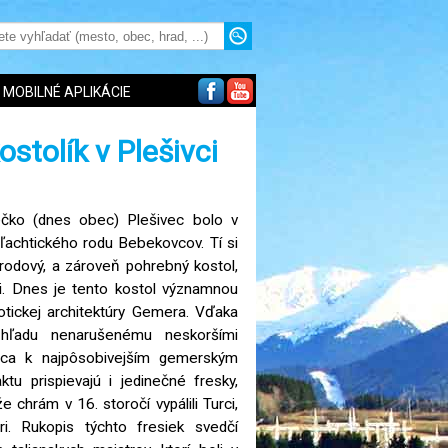
MOBILNÉ APLIKÁCIE
stolík v Plešivci
čko (dnes obec) Plešivec bolo v
ľachtického rodu Bebekovcov. Tí si
i rodový, a zároveň pohrebný kostol,
ovi. Dnes je tento kostol významnou
otickej architektúry Gemera. Vďaka
zhľadu nenarušenému neskoršími
nca k najpôsobivejším gemerským
tu prispievajú i jedinečné fresky,
e chrám v 16. storočí vypálili Turci,
éri. Rukopis týchto fresiek svedčí