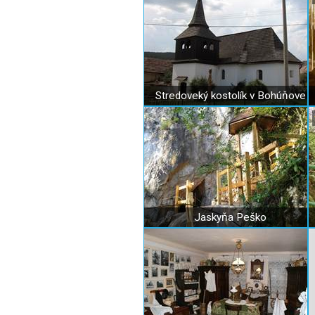
Stredoveký kostolík v Bohúňove
Jaskyňa Peško