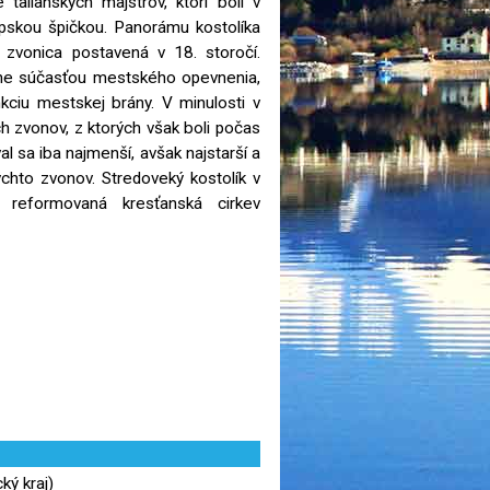
talianskych majstrov, ktorí boli v
skou špičkou. Panorámu kostolíka
zvonica postavená v 18. storočí.
ne súčasťou mestského opevnenia,
kciu mestskej brány. V minulosti v
ch zvonov, z ktorých však boli počas
al sa iba najmenší, avšak najstarší a
ýchto zvonov. Stredoveký kostolík v
e reformovaná kresťanská cirkev
ký kraj)