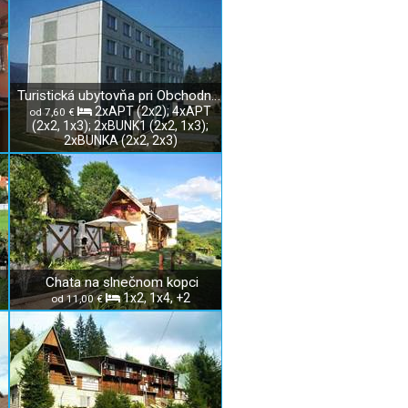
Turistická ubytovňa pri Obchodnej akadémii v Rožňave
2xAPT (2x2); 4xAPT
od 7,60 €
(2x2, 1x3); 2xBUNK1 (2x2, 1x3);
2xBUNKA (2x2, 2x3)
Chata na slnečnom kopci
1x2, 1x4, +2
od 11,00 €