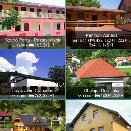
Penzión Adriana
Szabó Porta - Prístav pokoja
4x2, 1x2+1, 2x3+1,
od 10,00 €
1x2, 2x2+1
3x4+1, 1x5+1
od 12,50 €
Ubytovanie Granarium
Chalupa Dobšinka
7x2, 3x2+1
1x3+1, 2x2+1
od 12,00 €
od 11,00 €