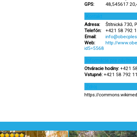
GPS:
48,545617 20
Kontakt
Adresa:
Štítnická 730, 
Telefón:
+421 58 792 1
Email:
info@obecples
Web:
http://www.obe
id5=5568
Informácie pre návštev
Otváracie hodiny:
+421 58
Vstupné:
+421 58 792 11 
Zdroj
https://commons.wikim