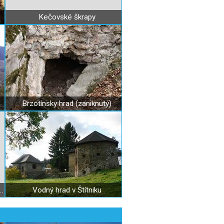
Kečovské škrapy
Brzotínsky hrad (zaniknutý)
rotunda v Prihradzanoch
Vodný hrad v Štítniku