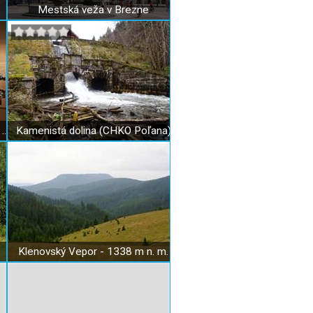
Mestská veža v Brezne
Horehronské múzeum Brezno - Literárna expozícia
Kamenistá dolina (CHKO Poľana)
Klenovský Vepor - 1338 m n. m.