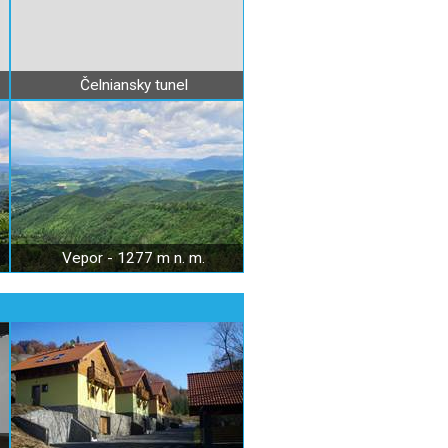
Čelniansky tunel
Vepor - 1277 m n. m.