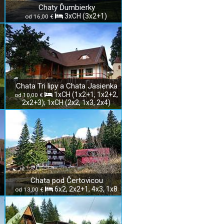
Chaty Ďumbierky
3xCH (3x2+1)
od 16,00 €
Chata Tri lipy a Chata Jasienka
1xCH (1x2+1, 1x2+2,
od 10,00 €
2x2+3); 1xCH (2x2, 1x3, 2x4)
Chata pod Čertovicou
6x2, 2x2+1, 4x3, 1x8
od 13,00 €