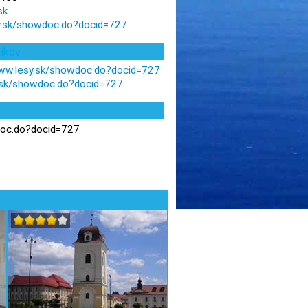
sk
sy.sk/showdoc.do?docid=727
níkov
www.lesy.sk/showdoc.do?docid=727
y.sk/showdoc.do?docid=727
doc.do?docid=727