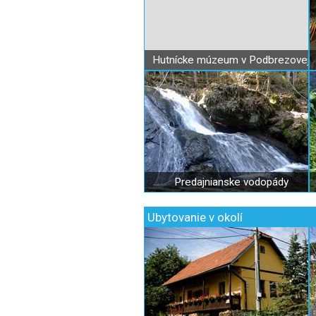
Hutnícke múzeum v Podbrezovej
Predajnianske vodopády
Ubytovanie v okolí