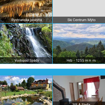
Bystrianska jaskyňa
Ski Centrum Mýto
Vodopád Spády
Hrb - 1255 m n. m.
VILA Stella