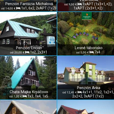
Penzión Fantázia Michalová
1xAPT (1x3+1,+2);
od 9,00 €
1x1, 6x2, 2xAPT (1x2)
1xAPT (2x3+1,+2)
od 14,00 €
Penzión Encián
Lesné táborisko
1x2, 2x3+1
7x4
od 20,00 €
od 5,00 €
Penzión Anka
Chata Majka Krpáčovo
4x1+1, 11x2, 1x2+1,
od 12,45 €
1x3, 1x4, 1x5
2x2+2, 3xAPT (1x2)
od 7,00 €