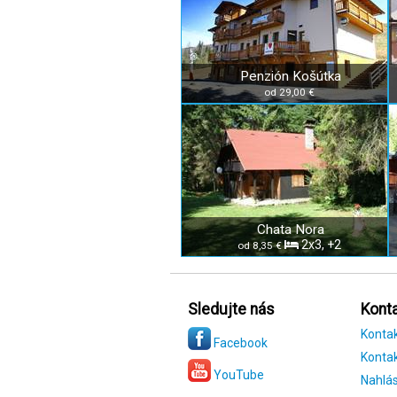
Penzión Košútka
od 29,00 €
Chata Nora
2x3, +2
od 8,35 €
Sledujte nás
Konta
Konta
Facebook
Kontak
YouTube
Nahlás