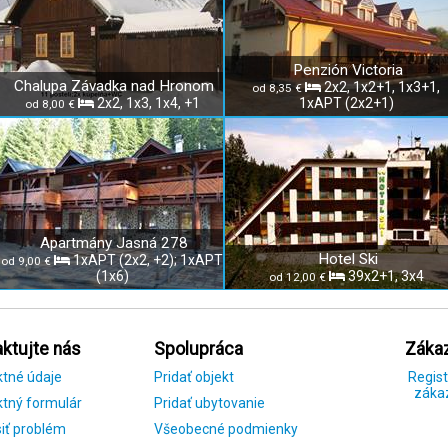
Penzión Victoria
Chalupa Závadka nad Hronom
2x2, 1x2+1, 1x3+1,
od 8,35 €
2x2, 1x3, 1x4, +1
1xAPT (2x2+1)
od 8,00 €
Apartmány Jasná 278
Hotel Ski
1xAPT (2x2, +2); 1xAPT
od 9,00 €
(1x6)
39x2+1, 3x4
od 12,00 €
ktujte nás
Spolupráca
Zákaz
ktné údaje
Pridať objekt
Regist
záka
tný formulár
Pridať ubytovanie
iť problém
Všeobecné podmienky