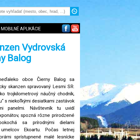
MOBILNÉ APLIKÁCIE
anzen Vydrovská
ny Balog
 neďaleko obce Čierny Balog sa
ícky skanzen spravovaný Lesmi SR.
o trojkilometrový náučný chodník,
u“ s niekoľkými desiatkami zastávok
mi panelmi. Návštevník tu uvidí
ponátov, spozná rôzne prirodzené
pokochá sa prírodnými dielami
 umelcov Ekoartu. Počas letnej
rárni sprístupnené malé lesnícke