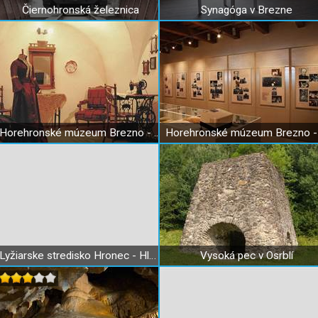
Čiernohronská železnica
Synagóga v Brezne
Horehronské múzeum Brezno - Meštiansky dom
Lyžiarske stredisko Hronec - Hlobišov
Vysoká pec v Osrblí