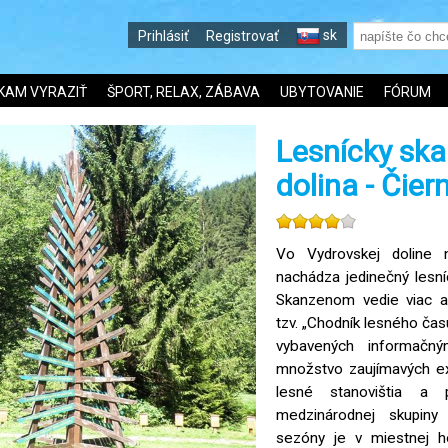
sk
Prihlásiť
Registrovať
KAM VYRAZIŤ
ŠPORT, RELAX, ZÁBAVA
UBYTOVANIE
FÓRUM
Lesnícky sk
dolina - Čier
Vo Vydrovskej doline
nachádza jedinečný lesn
Skanzenom vedie viac ak
tzv. „Chodník lesného čas
vybavených informačný
množstvo zaujímavých ex
lesné stanovištia a 
medzinárodnej skupiny
sezóny je v miestnej ho