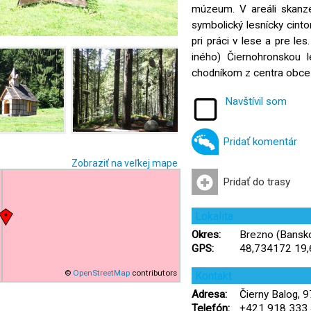
múzeum. V areáli skanze
symbolický lesnícky cintor
pri práci v lese a pre l
iného) Čiernohronskou 
chodníkom z centra obce 
Navštívil som
Pridať komentár
Zobraziť na veľkej mape
Pridať do trasy
Lokalita
Okres:
Brezno (Banskob
GPS:
48,734172 19
©
OpenStreetMap
contributors
Kontakt
Adresa:
Čierny Balog, 
Telefón:
+421 918 333