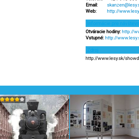
Email:
skanzen@lesy.
Web:
http://www.le
Informácie pre návštev
Otváracie hodiny:
http://
Vstupné:
http://www.les
Zdroj
http://www.lesy.sk/show