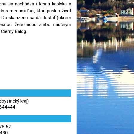
nu sa nachádza i lesná kaplnka a
ín s menami ľudí, ktorí prišli o život
es. Do skanzenu sa dá dostať (okrem
lesnou železnicou alebo náučným
Čierny Balog.
ystrický kraj)
,644444
976 52
 430