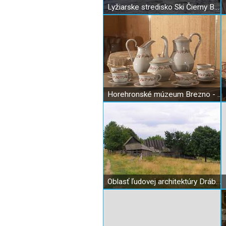
Lyžiarske stredisko Ski Čierny Balog
Horehronské múzeum Brezno - Historická radnica
Oblasť ľudovej architektúry Drábsko - Kysuca