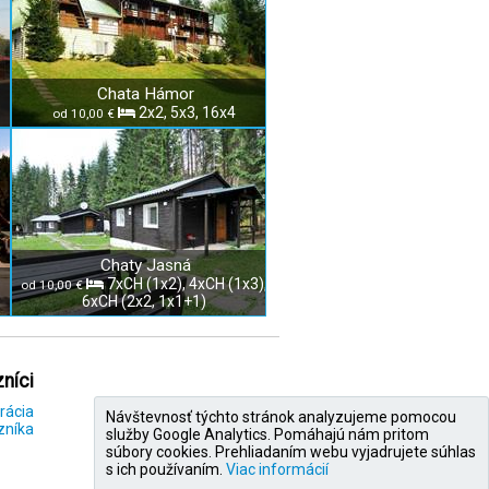
Chata Hámor
2x2, 5x3, 16x4
od 10,00 €
Chaty Jasná
7xCH (1x2), 4xCH (1x3),
od 10,00 €
6xCH (2x2, 1x1+1)
níci
rácia
Návštevnosť týchto stránok analyzujeme pomocou
zníka
služby Google Analytics. Pomáhajú nám pritom
súbory cookies. Prehliadaním webu vyjadrujete súhlas
s ich používaním.
Viac informácií