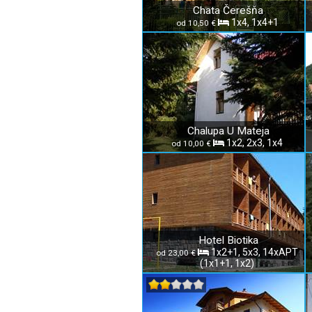
Chata Čerešňa
1x4, 1x4+1
od 10,50 €
Chalupa U Mateja
1x2, 2x3, 1x4
od 10,00 €
Hotel Biotika
1x2+1, 5x3, 14xAPT
od 23,00 €
(1x1+1, 1x2)