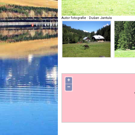
Autor fotografie
:
Dušan Jantula
+
−