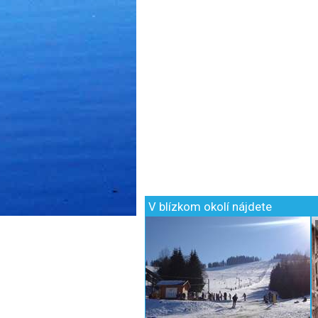
V blízkom okolí nájdete