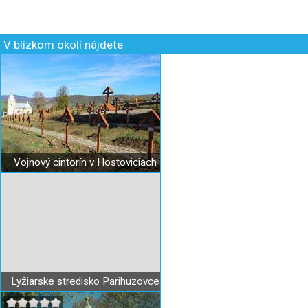
V blízkom okolí nájdete
Vojnový cintorín v Hostoviciach
Lyžiarske stredisko Parihuzovce