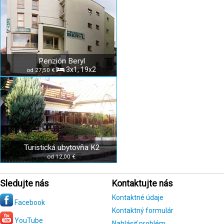
Penzión Beryl
3x1, 19x2
od 27,50 €
Turistická ubytovňa K2
od 12,00 €
Sledujte nás
Kontaktujte nás
Kontaktné údaje
Facebook
Kontaktný formulár
YouTube
Nahlásiť problém