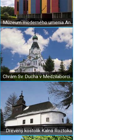
Múzeum moderného umenia Andyho Warhola
Chrám Sv. Ducha v Medzilaborciach
Drevený kostolík Kalná Roztoka