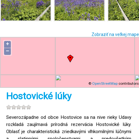
Zobraziť na veľkej mape
+
−
©
OpenStreetMap
contributors
Hostovické lúky
Severozápadne od obce Hostovice sa na nive rieky Udavy
rozkladá zaujímavá prírodná rezervácia Hostovické lúky.
Oblasť je charakteristická zriedkavými vlhkomilnými lúčnymi
a slatinnými spoločenstvami, a predovšetkým