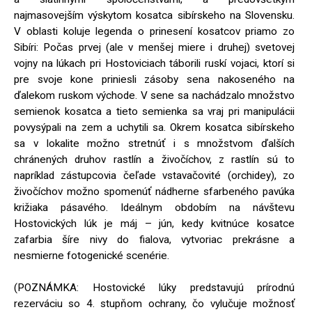
najmasovejším výskytom kosatca sibírskeho na Slovensku.
V oblasti koluje legenda o prinesení kosatcov priamo zo
Sibíri: Počas prvej (ale v menšej miere i druhej) svetovej
vojny na lúkach pri Hostoviciach táborili ruskí vojaci, ktorí si
pre svoje kone priniesli zásoby sena nakoseného na
ďalekom ruskom východe. V sene sa nachádzalo množstvo
semienok kosatca a tieto semienka sa vraj pri manipulácii
povysýpali na zem a uchytili sa. Okrem kosatca sibírskeho
sa v lokalite možno stretnúť i s množstvom ďalších
chránených druhov rastlín a živočíchov, z rastlín sú to
napríklad zástupcovia čeľade vstavačovité (orchidey), zo
živočíchov možno spomenúť nádherne sfarbeného pavúka
križiaka pásavého. Ideálnym obdobím na návštevu
Hostovických lúk je máj – jún, kedy kvitnúce kosatce
zafarbia šíre nivy do fialova, vytvoriac prekrásne a
nesmierne fotogenické scenérie.
(POZNÁMKA: Hostovické lúky predstavujú prírodnú
rezerváciu so 4. stupňom ochrany, čo vylučuje možnosť