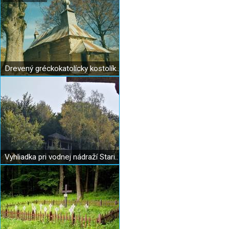
Drevený gréckokatolícky kostolík v Jalovej
Vyhliadka pri vodnej nádraží Starina