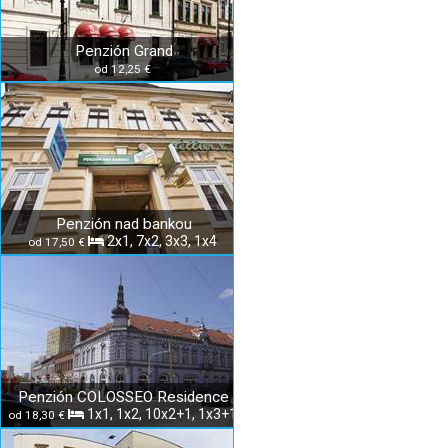
Penzión Grand
od 12,25 €
Penzión nad bankou
2x1, 7x2, 3x3, 1x4
od 17,50 €
Penzión COLOSSEO Residence
1x1, 1x2, 10x2+1, 1x3+1
od 18,30 €