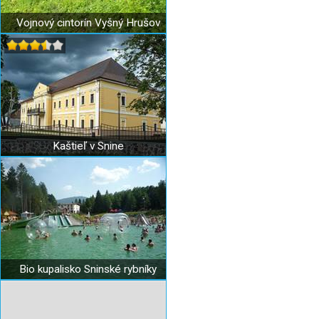
Vojnový cintorín Vyšný Hrušov
Kaštieľ v Snine
Bio kupalisko Sninské rybníky