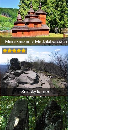
Mini skanzen v Medzilaborciach
Sninský kameň