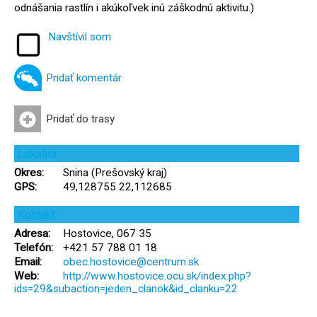
odnášania rastlín i akúkoľvek inú záškodnú aktivitu.)
Navštívil som
Pridať komentár
Pridať do trasy
Lokalita
Okres:
Snina (Prešovský kraj)
GPS:
49,128755 22,112685
Kontakt
Adresa:
Hostovice, 067 35
Telefón:
+421 57 788 01 18
Email:
obec.hostovice@centrum.sk
Web:
http://www.hostovice.ocu.sk/index.php?
ids=29&subaction=jeden_clanok&id_clanku=22