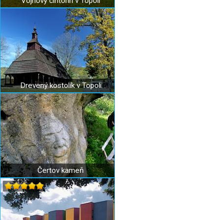
Vojnový cintorín v Topoli
Drevený kostolík v Topoli
Čertov kameň