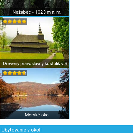
Nežabec - 1023 m n. m.
Drevený pravoslávny kostolík v Ruskom Potoku
Morské oko
Ubytovanie v okolí