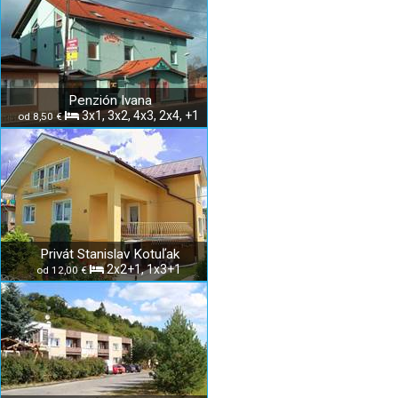
Penzión Ivana
3x1, 3x2, 4x3, 2x4, +1
od 8,50 €
Privát Stanislav Kotuľak
2x2+1, 1x3+1
od 12,00 €