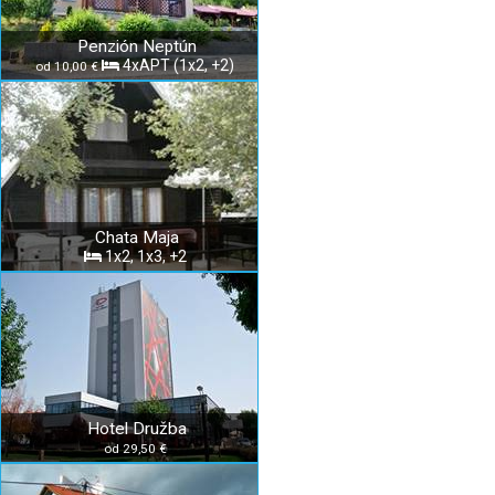
Penzión Neptún
4xAPT (1x2, +2)
od 10,00 €
Chata Maja
1x2, 1x3, +2
Hotel Družba
od 29,50 €