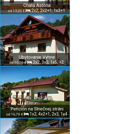
Chata Astória
2x2, 2x2+1, 1x3+1
od 13,00 €
Ubytovanie Vyhne
2x2, 3x3, 1x5, +2
od 10,00 €
Penzión na Slnečnej stráni
1x2, 4x2+1, 2x3, 1x4
od 16,70 €