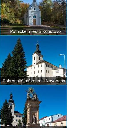
Pútnické miesto Kohútovo
Pohronské múzeum - Novobanská radnica