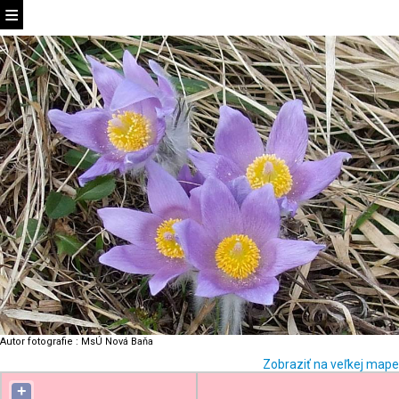
Autor fotografie
:
MsÚ Nová Baňa
Zobraziť na veľkej mape
+