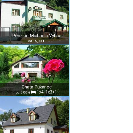
Penzión Michaela Vyhne
od 15,00 €
Chata Pukanec
1x4, 1x3+1
od 5,00 €