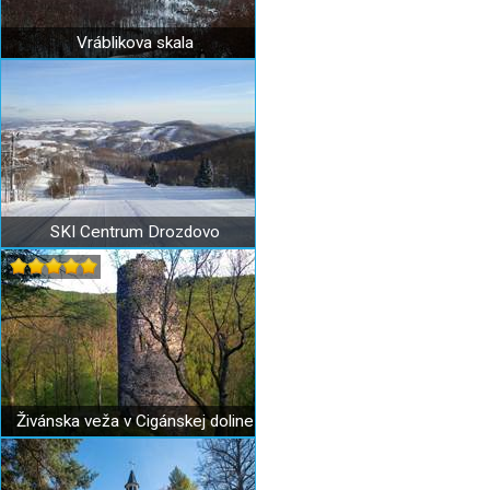
Vráblikova skala
SKI Centrum Drozdovo
Živánska veža v Cigánskej doline