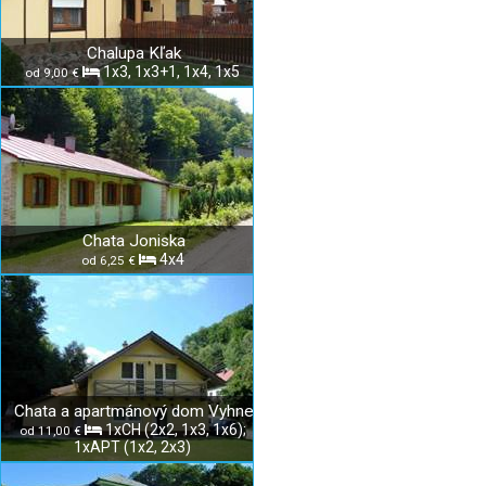
Chalupa Kľak
1x3, 1x3+1, 1x4, 1x5
od 9,00 €
Chata Joniska
4x4
od 6,25 €
Chata a apartmánový dom Vyhne
1xCH (2x2, 1x3, 1x6);
od 11,00 €
1xAPT (1x2, 2x3)