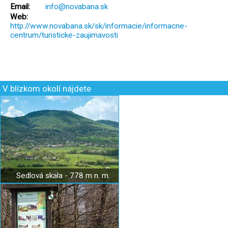
Email:
info@novabana.sk
Web:
http://www.novabana.sk/sk/informacie/informacne-
centrum/turisticke-zaujimavosti
V blízkom okolí nájdete
Sedlová skala - 778 m n. m.