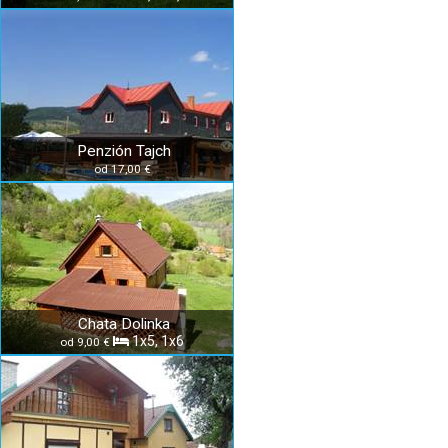
Penzión Tajch
od 17,00 €
Chata Dolinka
1x5, 1x6
od 9,00 €