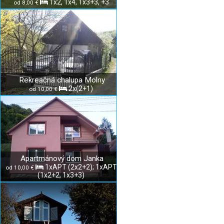
1x2, 1x4, 1x3+3, +3
od 8,00 €
Rekreačná chalupa Molny
2x(2+1)
od 10,00 €
Apartmánový dom Janka
1xAPT (2x2+2); 1xAPT
od 10,00 €
(1x2+2, 1x3+3)