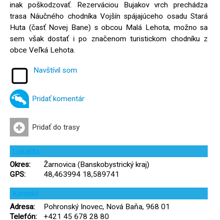
inak poškodzovať. Rezerváciou Bujakov vrch prechádza
trasa Náučného chodníka Vojšín spájajúceho osadu Stará
Huta (časť Novej Bane) s obcou Malá Lehota, možno sa
sem však dostať i po značenom turistickom chodníku z
obce Veľká Lehota.
Navštívil som
Pridať komentár
Pridať do trasy
Lokalita
Okres:
Žarnovica (Banskobystrický kraj)
GPS:
48,463994 18,589741
Kontakt
Adresa:
Pohronský Inovec, Nová Baňa, 968 01
Telefón:
+421 45 678 28 80