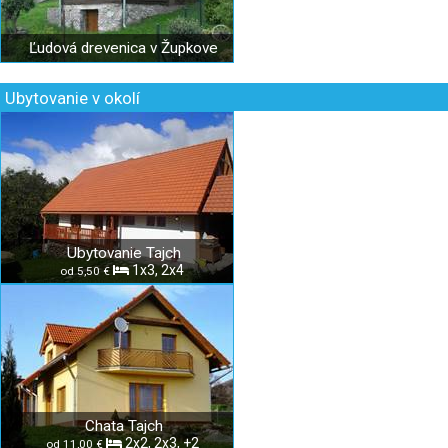
Ľudová drevenica v Župkove
Ubytovanie v okolí
Ubytovanie Tajch
1x3, 2x4
od 5,50 €
Chata Tajch
2x2, 2x3, +2
od 11,00 €