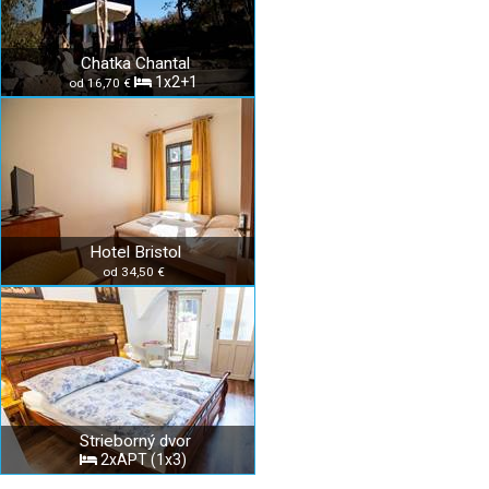
Chatka Chantal
1x2+1
od 16,70 €
Hotel Bristol
od 34,50 €
Strieborný dvor
2xAPT (1x3)