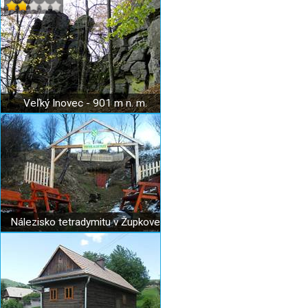
Veľký Inovec - 901 m n. m.
Nálezisko tetradymitu v Župkove