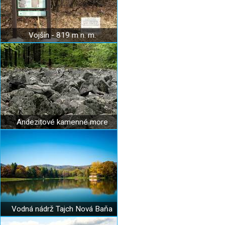
Vojšín - 819 m n. m.
Andezitové kamenné more
Vodná nádrž Tajch Nová Baňa