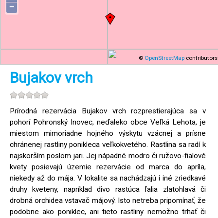
−
©
OpenStreetMap
contributors
Bujakov vrch
Prírodná rezervácia Bujakov vrch rozprestierajúca sa v
pohorí Pohronský Inovec, neďaleko obce Veľká Lehota, je
miestom mimoriadne hojného výskytu vzácnej a prísne
chránenej rastliny ponikleca veľkokvetého. Rastlina sa radí k
najskorším poslom jari. Jej nápadné modro či ružovo-fialové
kvety posievajú územie rezervácie od marca do apríla,
niekedy až do mája. V lokalite sa nachádzajú i iné zriedkavé
druhy kveteny, napríklad divo rastúca ľalia zlatohlavá či
drobná orchidea vstavač májový. Isto netreba pripomínať, že
podobne ako poniklec, ani tieto rastliny nemožno trhať či