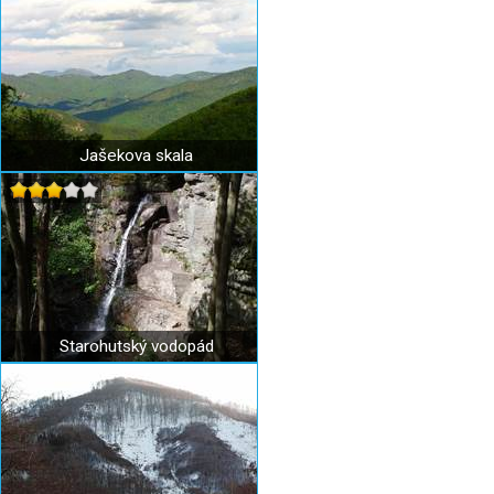
Jašekova skala
Starohutský vodopád