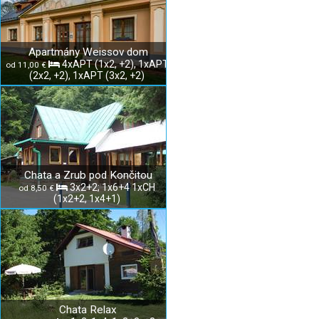
Apartmány Weissov dom
4xAPT (1x2, +2), 1xAPT
od 11,00 €
(2x2, +2), 1xAPT (3x2, +2)
Chata a Zrub pod Končitou
3x2+2; 1x6+4 1xCH
od 8,50 €
(1x2+2, 1x4+1)
Chata Relax