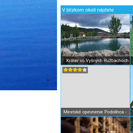
V blízkom okolí nájdete
Kráter vo Vyšných Ružbachoch
Mestské opevnenie Podolínca - strážne veže