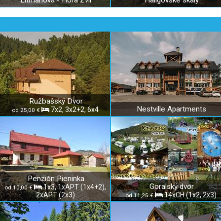
Litmanová - Hora Zvir
Haligovské skaly
Ružbašský Dvor
Nestville Apartments
7x2, 3x2+2, 6x4
od 25,00 €
Penzión Pieninka
Goralský dvor
1x3, 1xAPT (1x4+2),
od 10,00 €
2xAPT (2x3)
14xCH (1x2, 2x3)
od 11,25 €