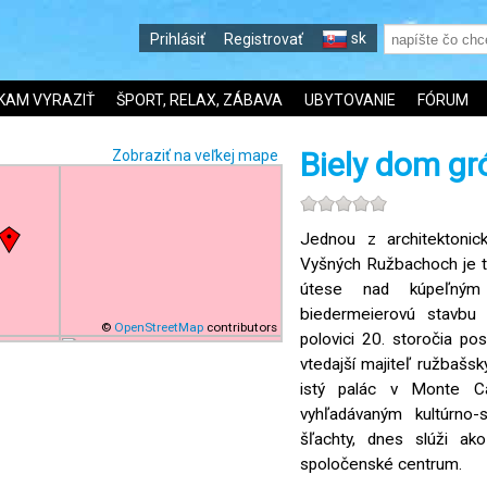
sk
Prihlásiť
Registrovať
KAM VYRAZIŤ
ŠPORT, RELAX, ZÁBAVA
UBYTOVANIE
FÓRUM
Biely dom g
Zobraziť na veľkej mape
Jednou z architektonic
Vyšných Ružbachoch je tz
útese nad kúpeľným 
biedermeierovú stavbu 
©
OpenStreetMap
contributors
polovici 20. storočia po
vtedajší majiteľ ružbašsk
istý palác v Monte Ca
vyhľadávaným kultúrno-
šľachty, dnes slúži ako
spoločenské centrum.