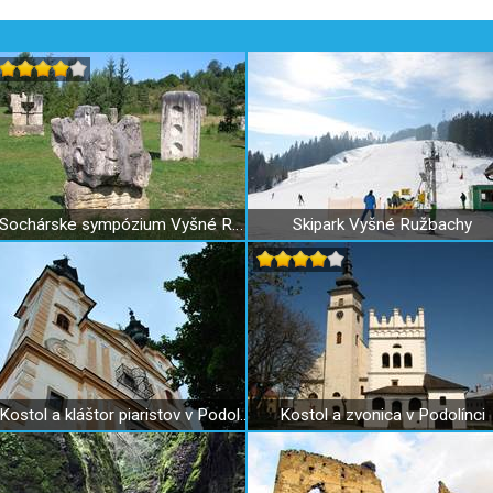
Sochárske sympózium Vyšné Ružbachy
Skipark Vyšné Ružbachy
Kostol a kláštor piaristov v Podolínci
Kostol a zvonica v Podolínci