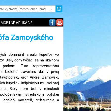
MOBILNÉ APLIKÁCIE
rófa Zamoyského
kých dominánt areálu kúpeľov vo
v. Biely dom týčiaci sa na skalnom
parkom. Túto reprezentatívnu
z bieleho travertínu dal v prvej
staviť poľský gróf Andrej Zamoyski,
ých kúpeľov. Inšpiráciou mu bol vraj
rle. Biely dom bol v minulosti
spoločenským strediskom poľskej
 jedáleň, kaviareň, reštaurácia a