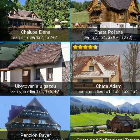
Chalupa Elena
Chata Poľana
4x2, 1x2+2
1x2, 1x4, 3xAPT (2x2)
od 7,00 €
Ubytovanie u gazdu
Chata Adam
1x1, 1x5, +2
1x1, 1x2, 1x3, 1x4
od 15,00 €
od 10,00 €
Penzión Bayer