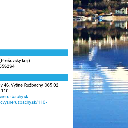
(Prešovský kraj)
,558284
y 48, Vyšné Ružbachy, 065 02
 110
neruzbachy.sk
ecvysneruzbachy.sk/110-