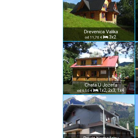
Drevenica Valika
3x2
od 11,70 €
Chata U Jozefa
1x2, 2x3, 1x4
od 6,50 €