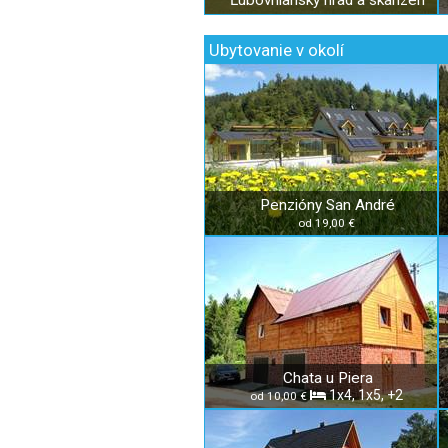
Ľubovniansky hrad a skanzen
Ubytovanie v okolí
Penzióny San André
od 19,00 €
Chata u Piera
1x4, 1x5, +2
od 10,00 €