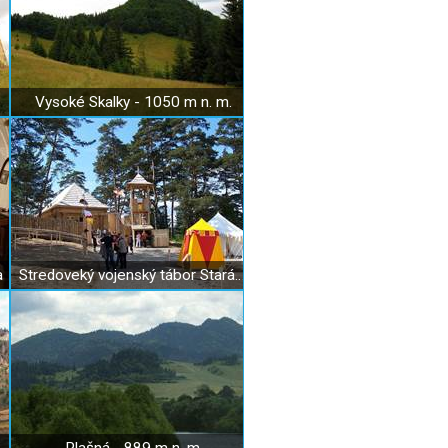
Vysoké Skalky - 1050 m n. m.
a
Stredoveký vojenský tábor Stará Ľubovňa