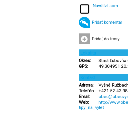
Navštívil som
Pridať komentár
Pridať do trasy
Lokalita
Okres:
Stará Ľubovňa 
GPS:
49,304951 20
Kontakt
Adresa:
Vyšné Ružbach
Telefón:
+421 52 43 98
Email:
obec@obecvys
Web:
http://www.ob
tipy_na_vylet