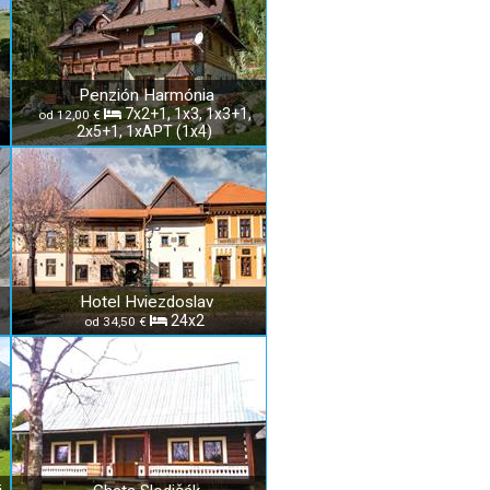
Penzión Harmónia
7x2+1, 1x3, 1x3+1,
od 12,00 €
2x5+1, 1xAPT (1x4)
Hotel Hviezdoslav
24x2
od 34,50 €