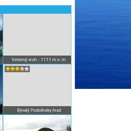
Veterný vrch - 1111 m n. m.
Bývalý Podolínsky hrad