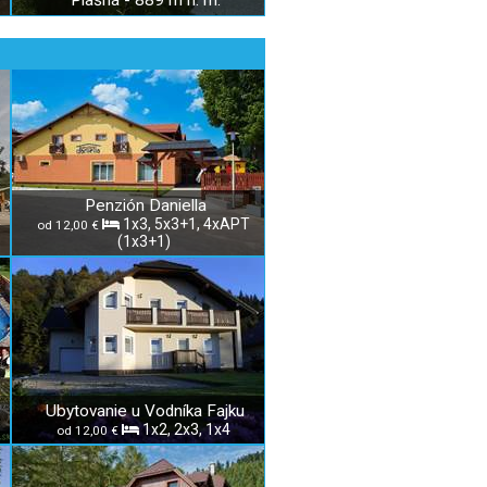
Plašná - 889 m n. m.
Penzión Daniella
1x3, 5x3+1, 4xAPT
od 12,00 €
(1x3+1)
Ubytovanie u Vodníka Fajku
1x2, 2x3, 1x4
od 12,00 €