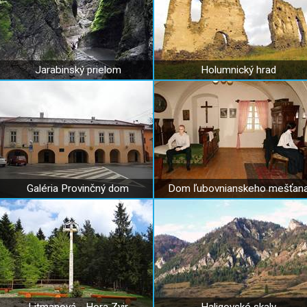
Jarabinský prielom
Holumnický hrad
Galéria Provinčný dom
Dom ľubovnianskeho mešťan