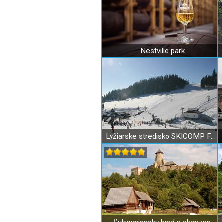
Nestville park
Lyžiarske stredisko SKICOMP FAKĽOVKA Litmanová