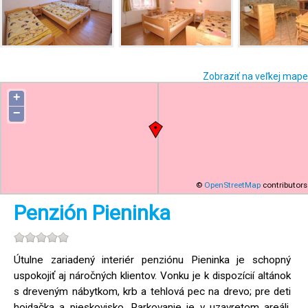
Zobraziť na veľkej mape
+
−
©
OpenStreetMap
contributors
Penzión Pieninka
Útulne zariadený interiér penziónu Pieninka je schopný
uspokojiť aj náročných klientov. Vonku je k dispozícií altánok
s dreveným nábytkom, krb a tehlová pec na drevo; pre deti
hojdačka a pieskovisko. Parkovanie je v uzavretom areáli.