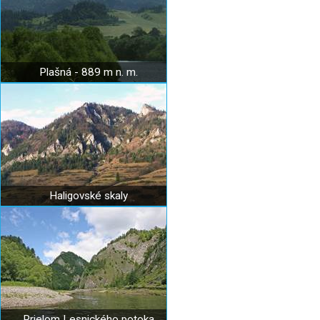
Plašná - 889 m n. m.
Haligovské skaly
Prielom Lesnického potoka