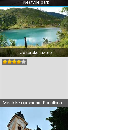
Nestville park
Jezerské jazero
Mestské opevnenie Podolínca - strážne veže