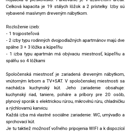
Celková kapacita je 19 stálych lôžok a 2 prístelky. Izby sú
vybavené masívnym dreveným nábytkom.
Rozloženie izieb:
- 1 trojposteľová
- 2 izby typu rodinných dvojpodlažných apartmánov majú dve
spálne 3 + 3 lôžka a kúpeľňu
- 1 izba typu apartmán má obývaciu miestnosť, kúpeľňu a
spálňu so 4 lôžkami
Spoločenská miestnosť je zariadená dreveným nábytkom,
vnútorným krbom a TV+SAT. V spoločenskej miestnosti sa
nachádza kuchynský kút. Jeho zariadenie obsahuje:
kuchynský riad, taniere, poháre a príbory pre 20 osôb,
plynový sporák s elektrickou rúrou, mikrovlnú rúru, chladničku
a rýchlovarnú kanvicu.
Každá izba má vlastné sociálne zariadenie: WC, umývadlo a
sprchovací kút.
Je tu taktiež možnosť voľného pripojenia WIFI a k dispozícií