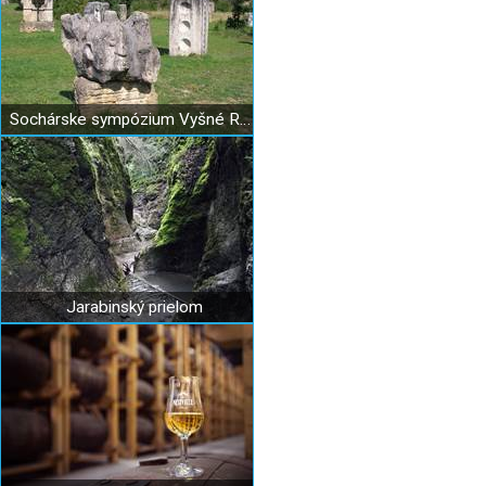
Sochárske sympózium Vyšné Ružbachy
Jarabinský prielom