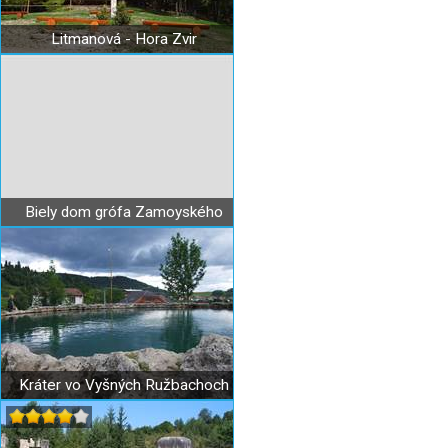
Litmanová - Hora Zvir
Biely dom grófa Zamoyského
Kráter vo Vyšných Ružbachoch