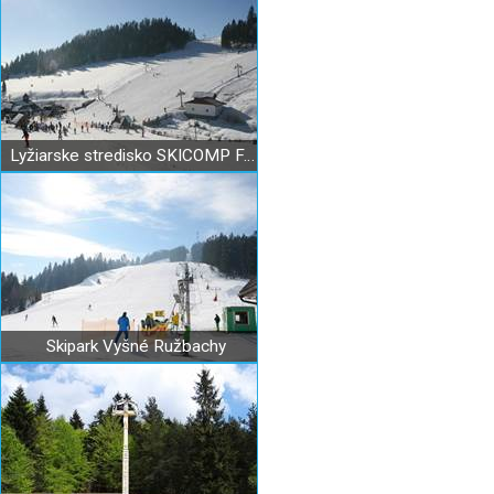
Lyžiarske stredisko SKICOMP FAKĽOVKA Litmanová
Skipark Vyšné Ružbachy