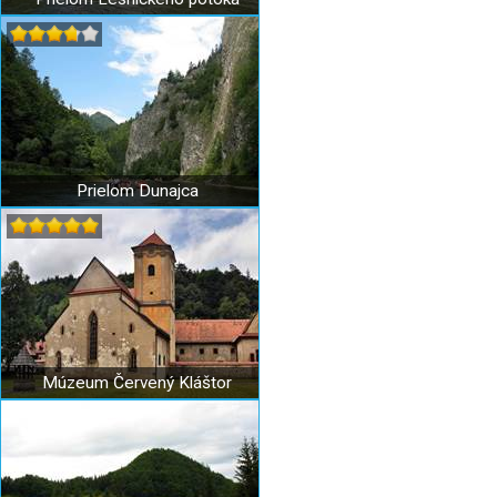
Prielom Dunajca
Múzeum Červený Kláštor