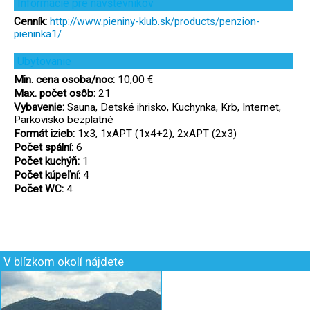
Informácie pre návštevníkov
Cenník:
http://www.pieniny-klub.sk/products/penzion-
pieninka1/
Ubytovanie
Min. cena osoba/noc:
10,00 €
Max. počet osôb:
21
Vybavenie:
Sauna, Detské ihrisko, Kuchynka, Krb, Internet,
Parkovisko bezplatné
Formát izieb:
1x3, 1xAPT (1x4+2), 2xAPT (2x3)
Počet spální:
6
Počet kuchýň:
1
Počet kúpeľní:
4
Počet WC:
4
V blízkom okolí nájdete