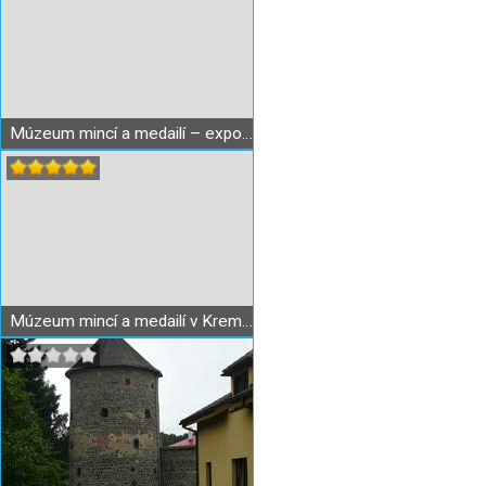
Múzeum mincí a medailí – expozícia Meštiansky dom
Múzeum mincí a medailí v Kremnici - expozícia Líce a rub peňazí