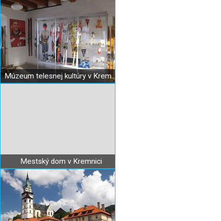
Múzeum telesnej kultúry v Kremnici – expozícia dejín lyžovania na Slovensku
Mestský dom v Kremnici