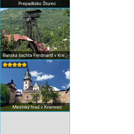
Prepadlisko Šturec
Banská šachta Ferdinand v Kremnici
Mestský hrad v Kremnici