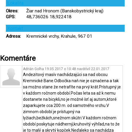
Lokalita
Okres:
Žiar nad Hronom (Banskobystrický kraj)
GPS:
48,736026 18,922418
Kontakt
Adresa:
Kremnické vrchy, Krahule, 967 01
Komentáre
Adrián Golha 19.05.2017 o 10:48
navštívil
22.01.2017
Andezitový masív nachádzajúci sa nad obcou
Kremnické Bane.Odbočka naň nie je označena a tak
sa možno stane že netrafíte na prvý krát.Prístupný je
v každom ročnom období.Počas leta sa až k nemu
dostanete na bicykli,no je možné ísť aj autom,ktoré
zaparkujete cca 200 m. od samotného vrchu.V
zimnom období je prístupný na
lyžiach,bežkách,snežnom skútri.V každom ročnom
období poskytuje nádherný,kruhovitý výhľad,na to že
je to malý a skrytý kopček.Neďaleko sa nachádza