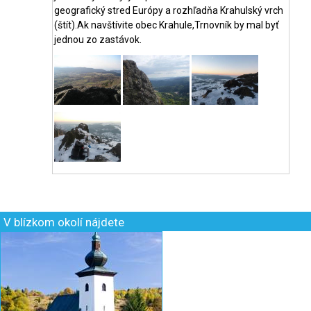
geografický stred Európy a rozhľadňa Krahulský vrch
(štít).Ak navštívite obec Krahule,Trnovník by mal byť
jednou zo zastávok.
V blízkom okolí nájdete