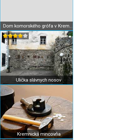
Dom komorského grófa v Kremnici (dom s prasacou hlavou)
Ulička slávnych nosov
Kremnická mincovňa