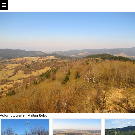
Autor fotografie
:
Majtán Robo