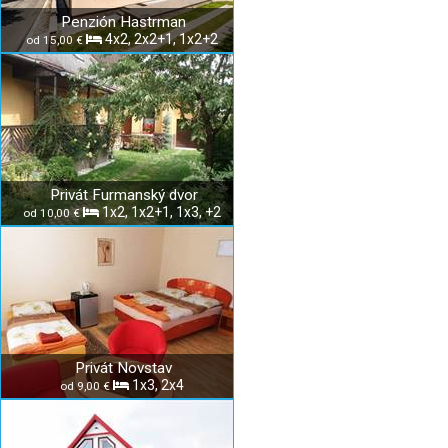
Penzión Hastrman
4x2, 2x2+1, 1x2+2
od 15,00 €
Privát Furmanský dvor
1x2, 1x2+1, 1x3, +2
od 10,00 €
Privát Novstav
1x3, 2x4
od 9,00 €