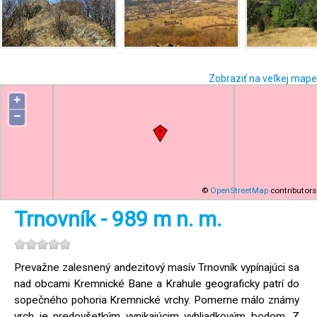
Zobraziť na veľkej mape
+
−
©
OpenStreetMap
contributors
Trnovník - 989 m n. m.
Prevažne zalesnený andezitový masív Trnovník vypínajúci sa
nad obcami Kremnické Bane a Krahule geograficky patrí do
sopečného pohoria Kremnické vrchy. Pomerne málo známy
vrch je predovšetkým vynikajúcim vyhliadkovým bodom. Z