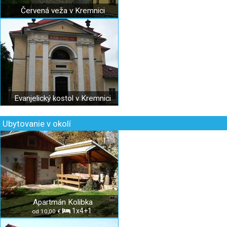
Červená veža v Kremnici
Evanjelický kostol v Kremnici
Ubytovanie v okolí
Apartmán Kolibka
1x4+1
od 10,00 €