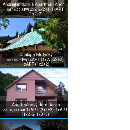
Andrejkin dom a Apartmán Andrejka
2x2; 2x2+1; 1xAPT
od 16,00 €
(1x2+2)
Chalupa Motyčky
1xAPT (1x2, 1x2+2);
od 8,50 €
1xAPT (1x2+2)
Apartmánový dom Janka
1xAPT (2x2+2); 1xAPT
od 10,00 €
(1x2+2, 1x3+3)