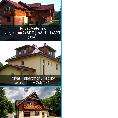
Privát Veterník
2xAPT (1x3+1), 1xAPT
od 7,50 €
(1x4)
Privát - apartmány Králiky
2x6, 2x4
od 10,00 €