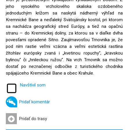
jeho vysokého vrcholového skaliska ozdobeného
jednoduchým krížom sa naskytá nádherný výhľad na
Kremnické Bane a neďaleký Svätojánsky kostol, pri ktorom
sa nachádza geografický stred Európy, a tiež na opačnú
stranu – do Kremnickej doliny, za ktorou sa v diaľke dvíha
povesťami opradené Sitno. Zaujímavosťou Trnovníka je, že
pod ním rastie veľmi vzácna a veľmi estetická rastlina
žltohlav európsky zvaná i „kvetinou ropuchy“, „kravskou
bylinou“ či „hnileckou ružou“. Na vrch Trnovník sa možno
dostať po neznačenej odbočke z turistického chodníka
spájajúceho Kremnické Bane a obec Krahule.
Navštívil som
Pridať komentár
Pridať do trasy