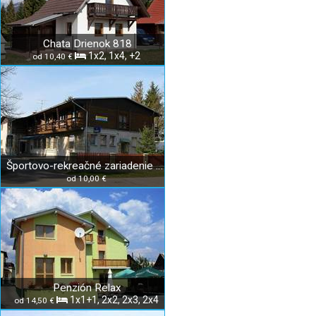
Chata Drienok 818
1x2, 1x4, +2
od 10,40 €
Športovo-rekreačné zariadenie Drienok
od 10,00 €
Penzión Relax
1x1+1, 2x2, 2x3, 2x4
od 14,50 €