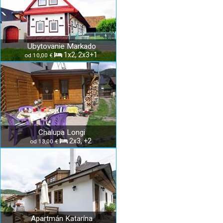
Ubytovanie Markado
1x2, 2x3+1
od 10,00 €
Chalupa Longi
2x3, +2
od 13,00 €
Apartmán Katarína