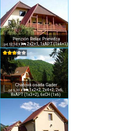
Penzión Relax Prievidza
2x2+1, 1xAPT (1x4+1)
od 12,50 €
Chatová osada Gader
1x2+2, 2x4+2, 2x6,
od 6,30 €
8xAPT (1x3+2), 6xCH (1x6)