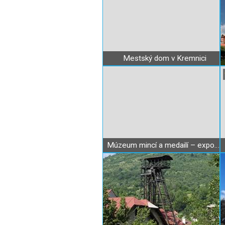
Mestský dom v Kremnici
Múzeum mincí a medailí – expozícia Meštiansky dom