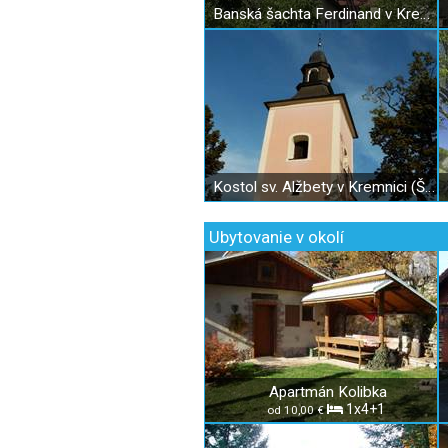
Banská šachta Ferdinand v Kremnici
Kostol sv. Alžbety v Kremnici (Špitálsky kostol)
Ubytovanie v okolí
Apartmán Kolibka
1x4+1
od 10,00 €