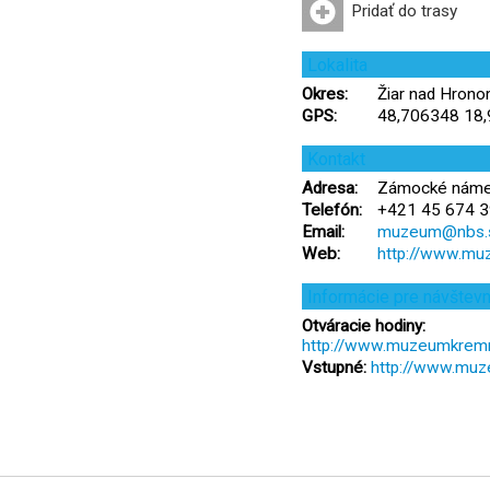
Pridať do trasy
Lokalita
Okres:
Žiar nad Hrono
GPS:
48,706348 18
Kontakt
Adresa:
Zámocké námes
Telefón:
+421 45 674 3
Email:
muzeum@nbs.
Web:
http://www.mu
Informácie pre návštev
Otváracie hodiny:
http://www.muzeumkremni
Vstupné:
http://www.muz