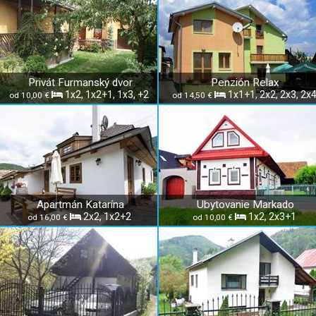
Privát Furmanský dvor
Penzión Relax
1x2, 1x2+1, 1x3, +2
1x1+1, 2x2, 2x3, 2x
od 10,00 €
od 14,50 €
Apartmán Katarína
Ubytovanie Markado
2x2, 1x2+2
1x2, 2x3+1
od 16,00 €
od 10,00 €