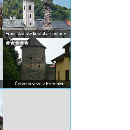
Františkánsky kostol a kláštor v Kremnici
ria Múzea mincí a medailí v Kremnici
Červená veža v Kremnici