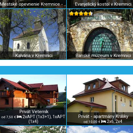
Mestské opevnenie Kremnice - Dolná brána
Evanjelický kostol v Kremnici
Kalvária v Kremnici
Banské múzeum v Kremnici
Privát Veterník
Privát - apartmány Králiky
2xAPT (1x3+1), 1xAPT
od 7,50 €
(1x4)
2x6, 2x4
od 10,00 €