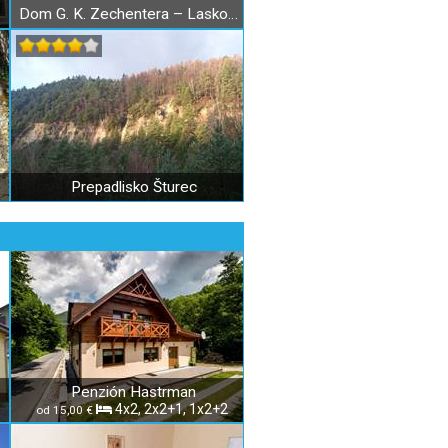
Dom G. K. Zechentera – Laskomerského a Zechenterova záhrada v Kremnici
Prepadlisko Šturec
Penzión Hastrman
4x2, 2x2+1, 1x2+2
od 15,00 €