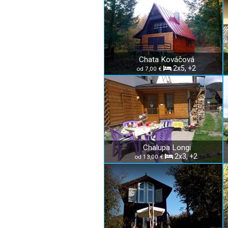
Chata Kováčová
2x5, +2
od 7,00 €
Chalupa Longi
2x3, +2
od 13,00 €