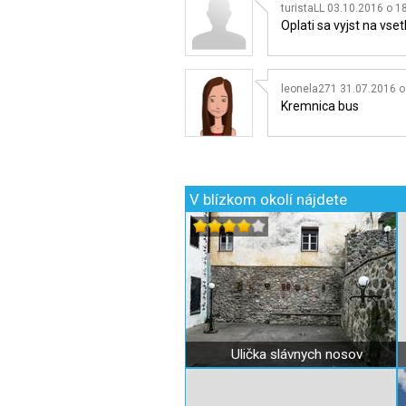
turistaLL 03.10.2016 o 1
Oplati sa vyjst na vse
leonela271 31.07.2016 o
Kremnica bus
V blízkom okolí nájdete
Ulička slávnych nosov