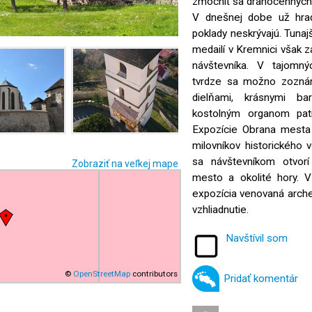
zmocniť sa drahocenných 
V dnešnej dobe už hrad
poklady neskrývajú. Tuna
medailí v Kremnici však 
návštevníka. V tajomnýc
tvrdze sa možno zoznám
dielňami, krásnymi b
kostolným organom patr
Expozície Obrana mesta 
milovníkov historického 
sa návštevníkom otvorí
Zobraziť na veľkej mape
mesto a okolité hory. V
expozícia venovaná archeol
vzhliadnutie.
Navštívil som
©
OpenStreetMap
contributors
Pridať komentár