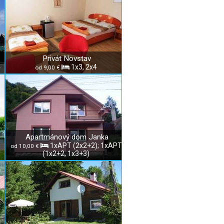
Privát Novstav
4
1x3, 2x4
od 9,00 €
Apartmánový dom Janka
1xAPT (2x2+2); 1xAPT
od 10,00 €
(1x2+2, 1x3+3)