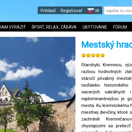
sk
Prihlásiť
Registrovať
KAM VYRAZIŤ
ŠPORT, RELAX, ZÁBAVA
UBYTOVANIE
FÓRUM
Mestský hrad
Starobylú Kremnicu, v
razbou hodnotných zlat
stáročí pôvabný mestsk
neďaleko historickéh
viacerých sakrálnych 
najdominantnejšou je got
mesta. Ku kremnickému hr
miestnej dievčiny, ktoré
zachránili Kremničan
chystajúcimi sa prelie