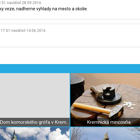
8:51
navštívil
28.09.2016
tky veze, nadherne vyhlady na mesto a okolie.
 17:01
navštívil
14.06.2016
Dom komorského grófa v Kremnici (dom s prasacou hlavou)
Kremnická mincovňa