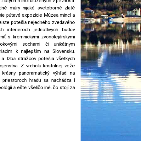
zlatých mincí uložených v pevnosti.
né múry nijaké svetoborné zlaté
jšie pútavé expozície Múzea mincí a
zaiste potešia nejedného zvedavého
h interiéroch jednotlivých budov
iť s kremnickými zvonolejárskymi
arokovými sochami či unikátnym
iacim k najlepším na Slovensku.
a Izba strážcov potešia všetkých
vojenstva. Z vrcholu kostolnej veže
 krásny panoramatický výhľad na
 priestoroch hradu sa nachádza i
ógii a ešte všeličo iné, čo stojí za