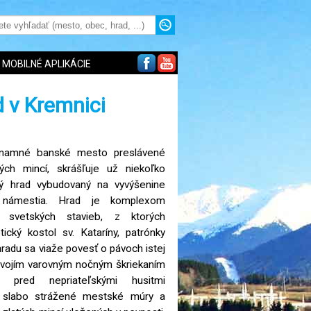
MOBILNÉ APLIKÁCIE
 v Kremnici
ýznamné banské mesto preslávené
ých mincí, skrášľuje už niekoľko
ý hrad vybudovaný na vyvýšenine
o námestia. Hrad je komplexom
i svetských stavieb, z ktorých
ický kostol sv. Kataríny, patrónky
adu sa viaže povesť o pávoch istej
 svojím varovným nočným škriekaním
ov pred nepriateľskými husitmi
zť slabo strážené mestské múry a