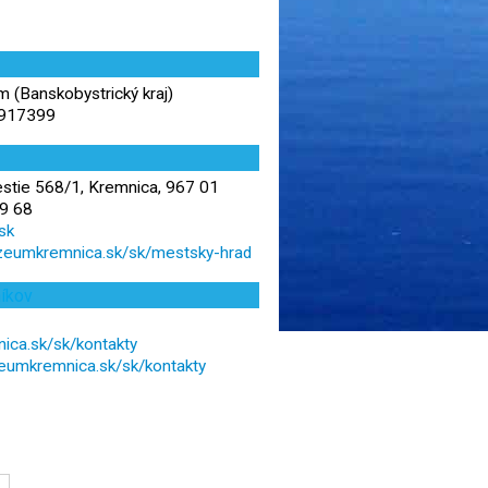
m (Banskobystrický kraj)
,917399
tie 568/1, Kremnica, 967 01
9 68
sk
zeumkremnica.sk/sk/mestsky-hrad
níkov
ca.sk/sk/kontakty
eumkremnica.sk/sk/kontakty