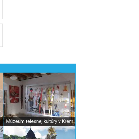
Múzeum telesnej kultúry v Kremnici – expozícia dejín lyžovania na Slovensku