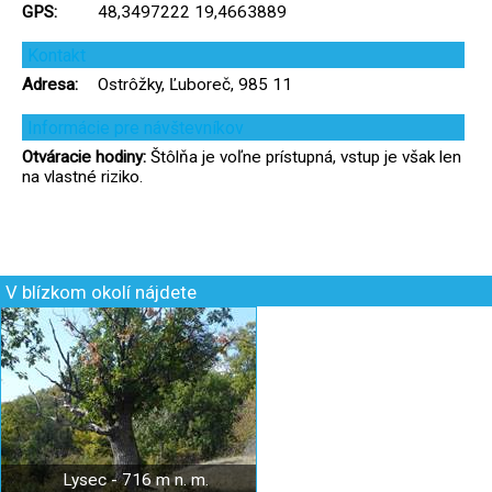
GPS:
48,3497222 19,4663889
Kontakt
Adresa:
Ostrôžky, Ľuboreč, 985 11
Informácie pre návštevníkov
Otváracie hodiny:
Štôlňa je voľne prístupná, vstup je však len
na vlastné riziko.
V blízkom okolí nájdete
Lysec - 716 m n. m.