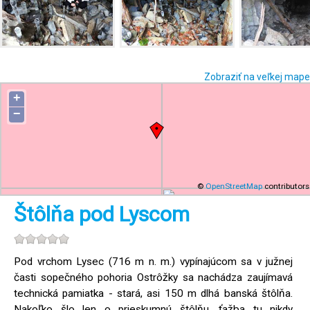
Zobraziť na veľkej mape
+
−
©
OpenStreetMap
contributors
Štôlňa pod Lyscom
Pod vrchom Lysec (716 m n. m.) vypínajúcom sa v južnej
časti sopečného pohoria Ostrôžky sa nachádza zaujímavá
technická pamiatka - stará, asi 150 m dlhá banská štôlňa.
Nakoľko šlo len o prieskumnú štôlňu, ťažba tu nikdy