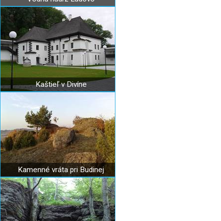
Kaštieľ v Divíne
Kamenné vráta pri Budinej