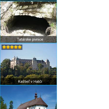
Tatárske pivnice
Kaštieľ v Haliči