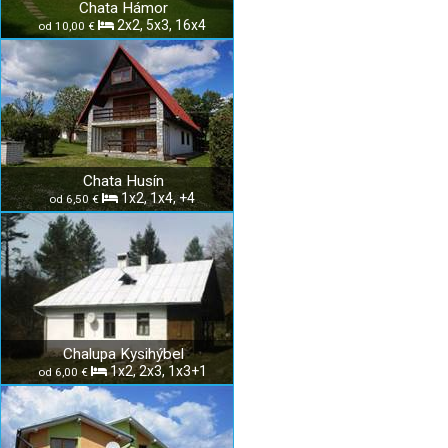
Chata Hámor
2x2, 5x3, 16x4
od 10,00 €
Chata Husín
1x2, 1x4, +4
od 6,50 €
Chalupa Kysihýbel
1x2, 2x3, 1x3+1
od 6,00 €