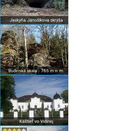
Jaskyňa Jánošíkova skrýša
Budinská skala - 765 m n. m.
Kaštieľ vo Vidinej