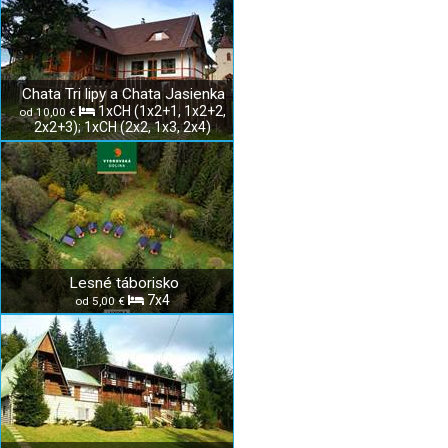
Chata Tri lipy a Chata Jasienka
1xCH (1x2+1, 1x2+2,
od 10,00 €
2x2+3); 1xCH (2x2, 1x3, 2x4)
Lesné táborisko
7x4
od 5,00 €