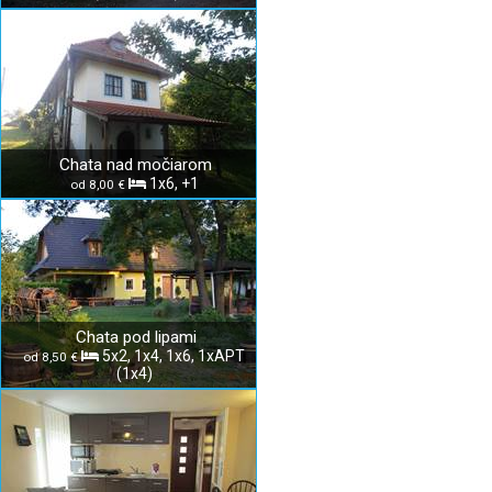
Chata nad močiarom
1x6, +1
od 8,00 €
Chata pod lipami
5x2, 1x4, 1x6, 1xAPT
od 8,50 €
(1x4)