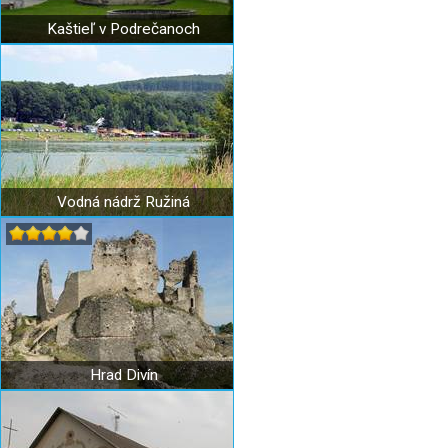
Kaštieľ v Podrečanoch
Vodná nádrž Ružiná
Hrad Divín