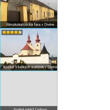
Rímskokatolícka fara v Divíne
Kostol Všetkých svätých v Divíne
Vodná nádrž Ľadovo