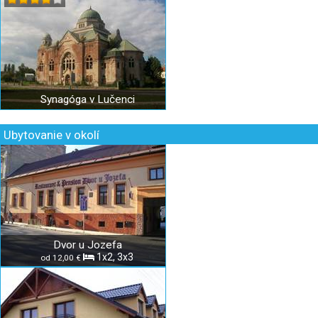
Synagóga v Lučenci
Ubytovanie v okolí
Dvor u Jozefa
1x2, 3x3
od 12,00 €