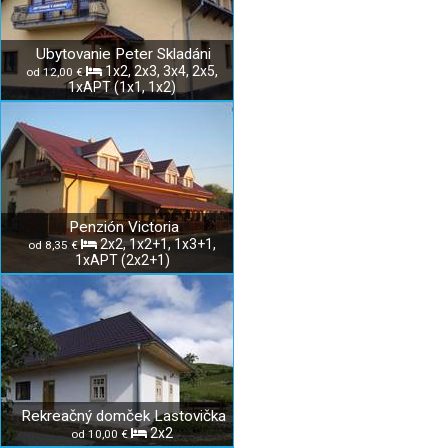
Ubytovanie Peter Skladáni
1x2, 2x3, 3x4, 2x5,
od 12,00 €
1xAPT (1x1, 1x2)
Penzión Victoria
2x2, 1x2+1, 1x3+1,
od 8,35 €
1xAPT (2x2+1)
Rekreačný domček Lastovička
2x2
od 10,00 €