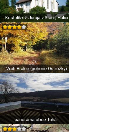
Kostolík sv. Juraja v Starej Haliči
Vrch Bralce (pohorie Ostrôžky)
panoráma obce Tuhár