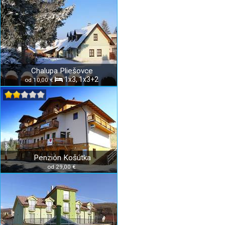
Chalupa Pliešovce
1x3, 1x3+2
od 10,00 €
Penzión Košútka
od 29,00 €