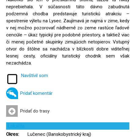
neprebiehala. V súčasnosti táto dávno zabudnutá
podzemná chodba predstavuje turistickú atrakciu –
spestrenie výletu na Lysec. Zaujímavá je najmä v zime, kedy
v nej možno pozorovať nádherné zo zeme rastúce ľadové
cencúle – úkaz typický pre podobné priestory, a taktiež viac
či menej početné skupinky zimujúcich netopierov. Vstupný
otvor do štôlne sa nachádza v blízkosti dobre viditeľnej
lesnej cesty, oficiálny turistický chodník sem však
nezachádza.
Navštívil som
Pridať komentár
Pridať do trasy
Lokalita
Okres:
Lučenec (Banskobystrický kraj)