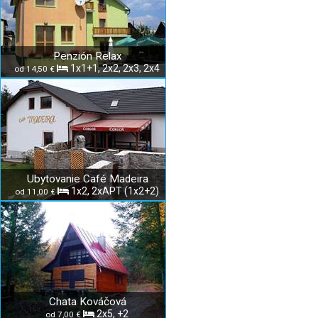
Penzión Relax
1x1+1, 2x2, 2x3, 2x4
od 14,50 €
Ubytovanie Café Madeira
1x2, 2xAPT (1x2+2)
od 11,00 €
Chata Kováčová
2x5, +2
od 7,00 €