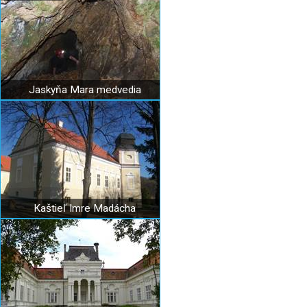
Jaskyňa Mara medvedia
Kaštieľ Imre Madácha