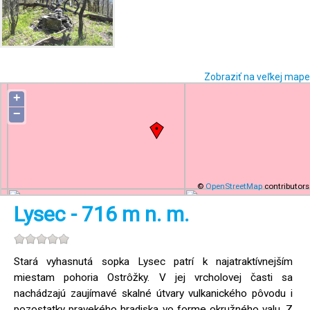
Zobraziť na veľkej mape
+
−
©
OpenStreetMap
contributors
Lysec - 716 m n. m.
Stará vyhasnutá sopka Lysec patrí k najatraktívnejším
miestam pohoria Ostrôžky. V jej vrcholovej časti sa
nachádzajú zaujímavé skalné útvary vulkanického pôvodu i
pozostatky pravekého hradiska vo forme okružného valu. Z