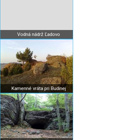
Vodná nádrž Ľadovo
Kamenné vráta pri Budinej