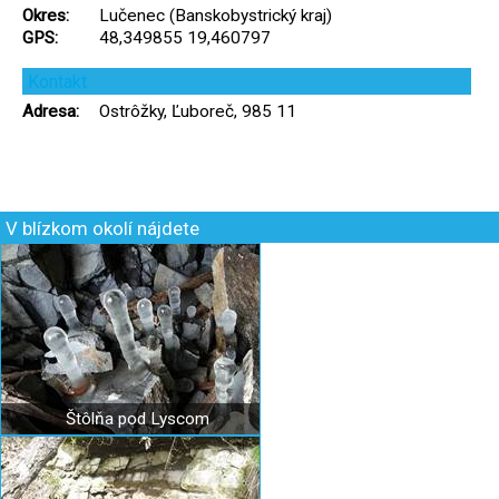
Okres:
Lučenec (Banskobystrický kraj)
GPS:
48,349855 19,460797
Kontakt
Adresa:
Ostrôžky, Ľuboreč, 985 11
V blízkom okolí nájdete
Štôlňa pod Lyscom