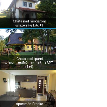
Chata nad močiarom
1x6, +1
od 8,00 €
Chata pod lipami
5x2, 1x4, 1x6, 1xAPT
od 8,50 €
(1x4)
Apartmán Franko