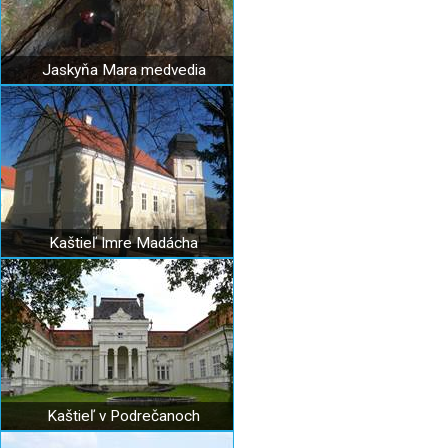
Jaskyňa Mara medvedia
Kaštieľ Imre Madácha
Kaštieľ v Podrečanoch