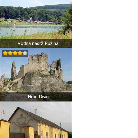
Vodná nádrž Ružiná
Hrad Divín