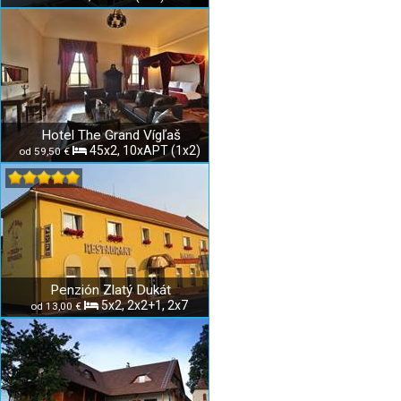
Hotel The Grand Vígľaš
45x2, 10xAPT (1x2)
od 59,50 €
Penzión Zlatý Dukát
5x2, 2x2+1, 2x7
od 13,00 €