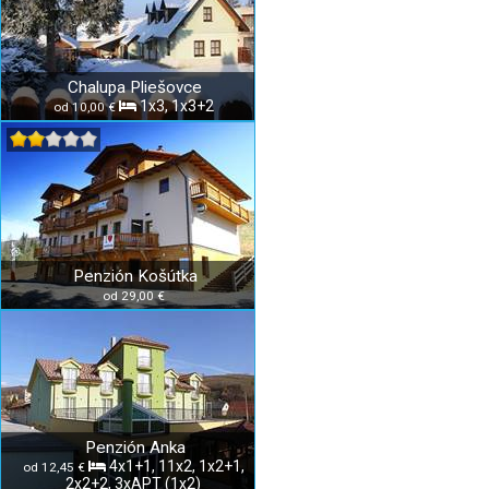
Chalupa Pliešovce
1x3, 1x3+2
od 10,00 €
Penzión Košútka
od 29,00 €
Penzión Anka
4x1+1, 11x2, 1x2+1,
od 12,45 €
2x2+2, 3xAPT (1x2)