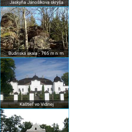
Jaskyňa Jánošíkova skrýša
Budinská skala - 765 m n. m.
Kaštieľ vo Vidinej