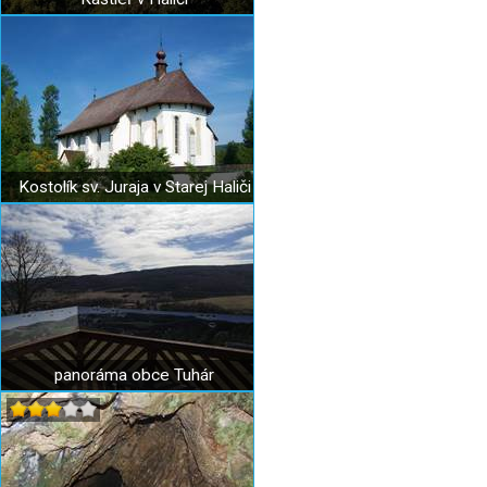
Kostolík sv. Juraja v Starej Haliči
panoráma obce Tuhár