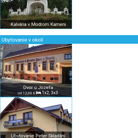
Kalvária v Modrom Kameni
Ubytovanie v okolí
Dvor u Jozefa
1x2, 3x3
od 12,00 €
Ubytovanie Peter Skladáni