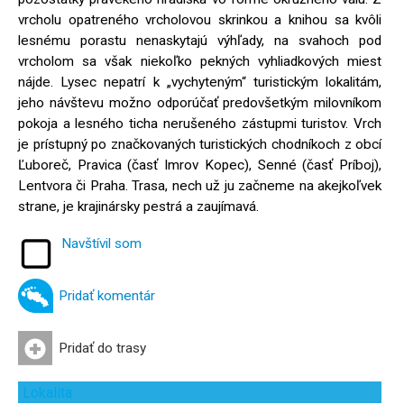
vrcholu opatreného vrcholovou skrinkou a knihou sa kvôli
lesnému porastu nenaskytajú výhľady, na svahoch pod
vrcholom sa však niekoľko pekných vyhliadkových miest
nájde. Lysec nepatrí k „vychyteným“ turistickým lokalitám,
jeho návštevu možno odporúčať predovšetkým milovníkom
pokoja a lesného ticha nerušeného zástupmi turistov. Vrch
je prístupný po značkovaných turistických chodníkoch z obcí
Ľuboreč, Pravica (časť Imrov Kopec), Senné (časť Príboj),
Lentvora či Praha. Trasa, nech už ju začneme na akejkoľvek
strane, je krajinársky pestrá a zaujímavá.
Navštívil som
Pridať komentár
Pridať do trasy
Lokalita