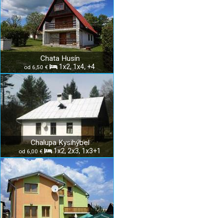
Chata Husín
1x2, 1x4, +4
od 6,50 €
Chalupa Kysihýbel
1x2, 2x3, 1x3+1
od 6,00 €