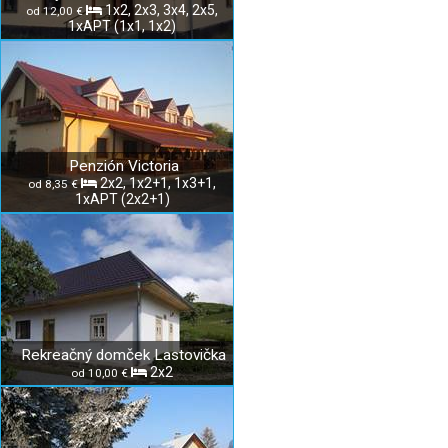
1x2, 2x3, 3x4, 2x5,
od 12,00 €
1xAPT (1x1, 1x2)
Penzión Victoria
2x2, 1x2+1, 1x3+1,
od 8,35 €
1xAPT (2x2+1)
Rekreačný domček Lastovička
2x2
od 10,00 €