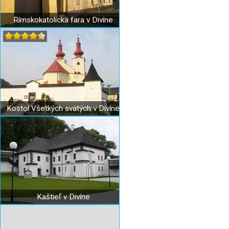
Rímskokatolícka fara v Divíne
Kostol Všetkých svätých v Divíne
Kaštieľ v Divíne