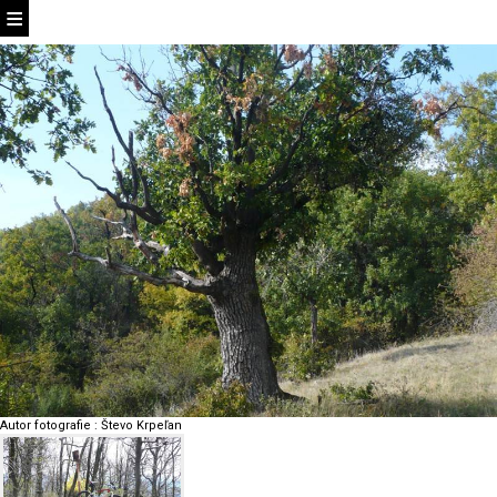
Autor fotografie
:
Števo Krpeľan