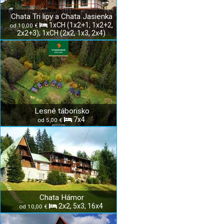
Chata Tri lipy a Chata Jasienka
1xCH (1x2+1, 1x2+2,
od 10,00 €
2x2+3); 1xCH (2x2, 1x3, 2x4)
Lesné táborisko
7x4
od 5,00 €
Chata Hámor
2x2, 5x3, 16x4
od 10,00 €