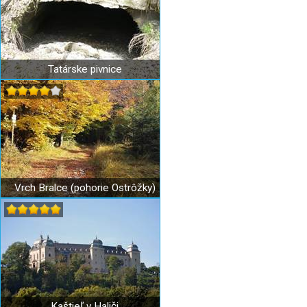
Tatárske pivnice
Vrch Bralce (pohorie Ostrôžky)
Kaštieľ v Haliči