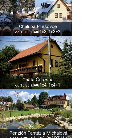
Chalupa Pliešovce
1x3, 1x3+2
od 10,00 €
Chata Čerešňa
1x4, 1x4+1
od 10,50 €
Penzión Fantázia Michalová