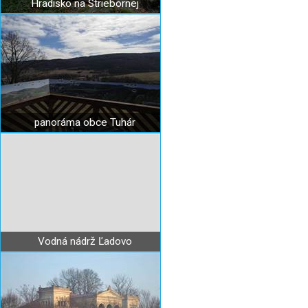
Hradisko na Striebornej
panoráma obce Tuhár
Vodná nádrž Ľadovo