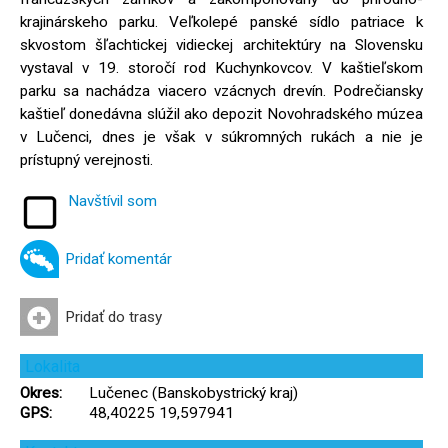
krajinárskeho parku. Veľkolepé panské sídlo patriace k
skvostom šľachtickej vidieckej architektúry na Slovensku
vystaval v 19. storočí rod Kuchynkovcov. V kaštieľskom
parku sa nachádza viacero vzácnych drevín. Podrečiansky
kaštieľ donedávna slúžil ako depozit Novohradského múzea
v Lučenci, dnes je však v súkromných rukách a nie je
prístupný verejnosti.
Navštívil som
Pridať komentár
Pridať do trasy
Lokalita
Okres:
Lučenec (Banskobystrický kraj)
GPS:
48,40225 19,597941