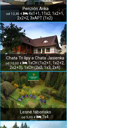
Penzión Anka
4x1+1, 11x2, 1x2+1,
od 12,45 €
2x2+2, 3xAPT (1x2)
Chata Tri lipy a Chata Jasienka
1xCH (1x2+1, 1x2+2,
od 10,00 €
2x2+3); 1xCH (2x2, 1x3, 2x4)
Lesné táborisko
7x4
od 5,00 €