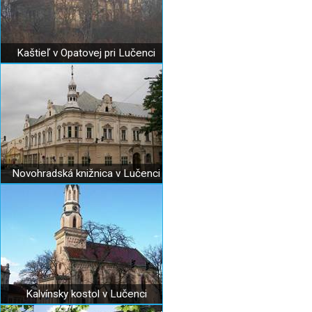
Kaštieľ v Opatovej pri Lučenci
Novohradská knižnica v Lučenci
Kalvínsky kostol v Lučenci