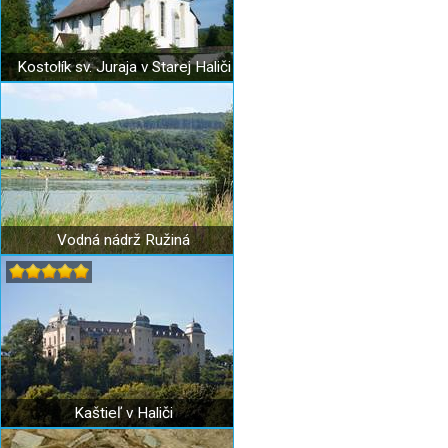
Kostolík sv. Juraja v Starej Haliči
Vodná nádrž Ružiná
Kaštieľ v Haliči