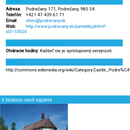
Kontakt
Adresa:
Podrečany 171, Podrečany, 985 54
Telefón:
+421 47 439 61 71
Email:
obec@podrecany.sk
Web:
http://www.podrecany.sk/pamiatky.phtml?
id3=10626
Informácie pre návštevníkov
Otváracie hodiny:
Kaštieľ nie je sprístupnený verejnosti.
Zdroj
http://commons.wikimedia.org/wiki/Category:Castle_Podre%
V blízkom okolí nájdete