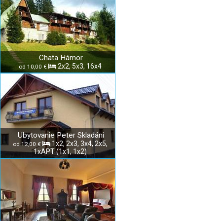
Chata Hámor
2x2, 5x3, 16x4
od 10,00 €
Ubytovanie Peter Skladáni
1x2, 2x3, 3x4, 2x5,
od 12,00 €
1xAPT (1x1, 1x2)