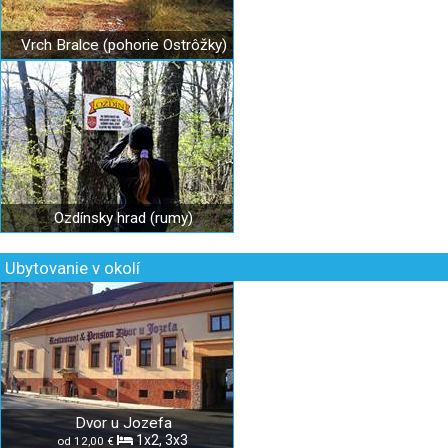
Vrch Bralce (pohorie Ostrôžky)
Ozdínsky hrad (rumy)
Ubytovanie v okolí
Dvor u Jozefa
1x2, 3x3
od 12,00 €