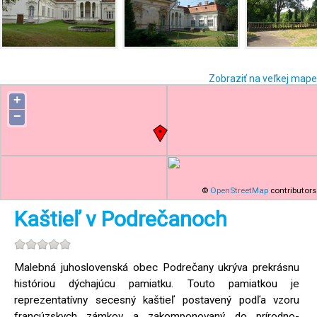
Zobraziť na veľkej mape
+
−
©
OpenStreetMap
contributors
Kaštieľ v Podrečanoch
Malebná juhoslovenská obec Podrečany ukrýva prekrásnu
históriou dýchajúcu pamiatku. Touto pamiatkou je
reprezentatívny secesný kaštieľ postavený podľa vzoru
francúzskych zámkov a zakomponovaný do prírodno-