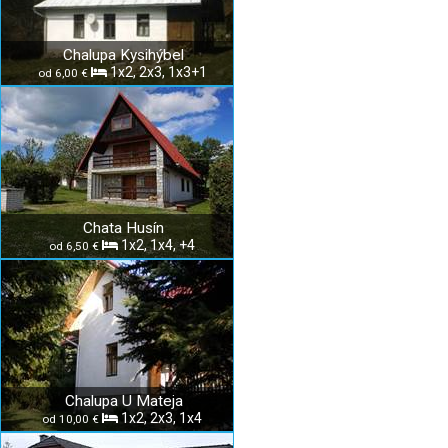
Chalupa Kysihýbel
1x2, 2x3, 1x3+1
od 6,00 €
Chata Husín
1x2, 1x4, +4
od 6,50 €
Chalupa U Mateja
1x2, 2x3, 1x4
od 10,00 €