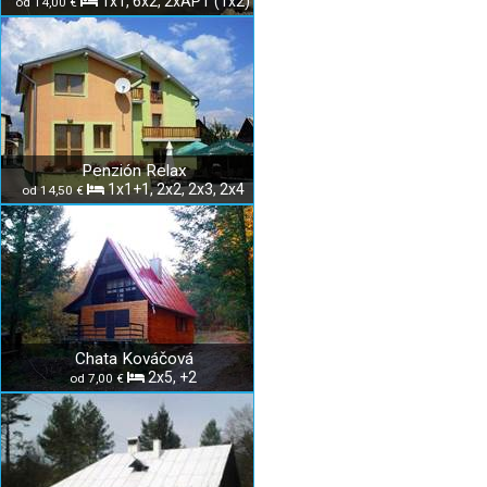
1x1, 6x2, 2xAPT (1x2)
od 14,00 €
Penzión Relax
1x1+1, 2x2, 2x3, 2x4
od 14,50 €
Chata Kováčová
2x5, +2
od 7,00 €