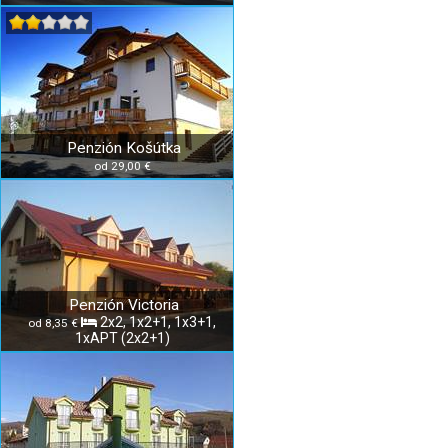
Penzión Košútka
od 29,00 €
Penzión Victoria
2x2, 1x2+1, 1x3+1,
od 8,35 €
1xAPT (2x2+1)