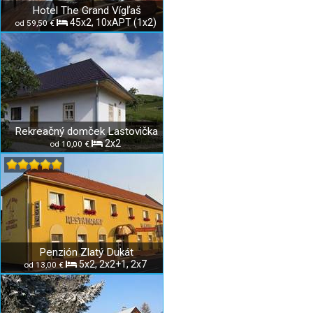
Hotel The Grand Vígľaš
45x2, 10xAPT (1x2)
od 59,50 €
Rekreačný domček Lastovička
2x2
od 10,00 €
Penzión Zlatý Dukát
5x2, 2x2+1, 2x7
od 13,00 €