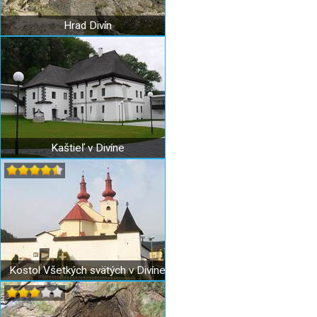
Hrad Divín
Kaštieľ v Divíne
Kostol Všetkých svätých v Divíne