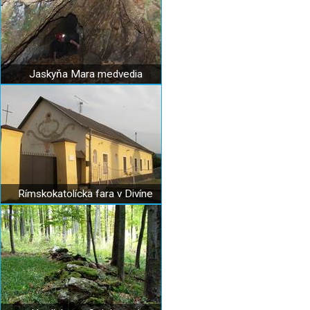
Jaskyňa Mara medvedia
Rímskokatolícka fara v Divíne