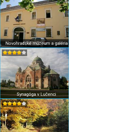
Novohradské múzeum a galéria
Synagóga v Lučenci