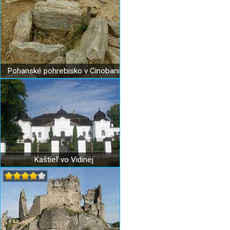
Pohanské pohrebisko v Cinobani
Kaštieľ vo Vidinej