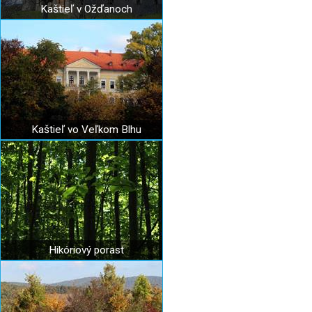
Kaštieľ v Ožďanoch
Kaštieľ vo Veľkom Blhu
Hikóriový porast