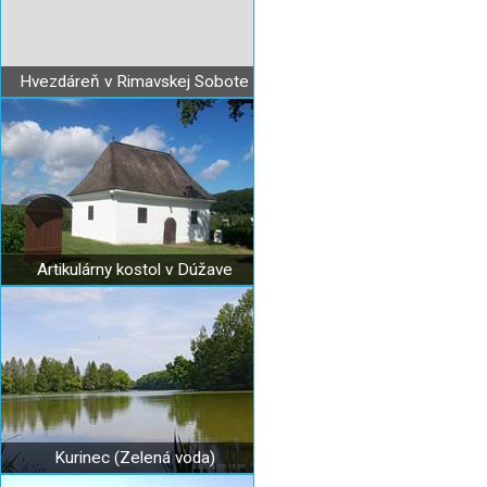
Hvezdáreň v Rimavskej Sobote
Artikulárny kostol v Dúžave
Kurinec (Zelená voda)