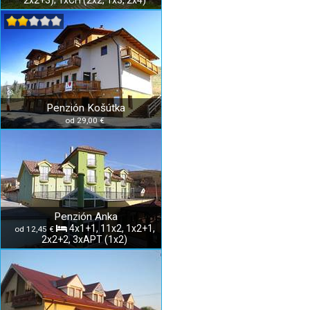
2x2+3); 1xCH (2x2, 1x3, 2x4)
Penzión Košútka
od 29,00 €
Penzión Anka
4x1+1, 11x2, 1x2+1,
od 12,45 €
2x2+2, 3xAPT (1x2)