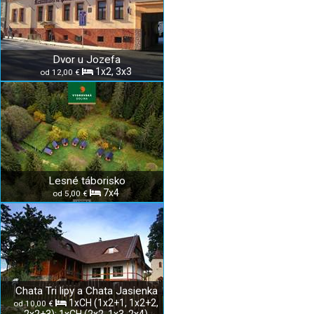
Dvor u Jozefa
1x2, 3x3
od 12,00 €
Lesné táborisko
7x4
od 5,00 €
Chata Tri lipy a Chata Jasienka
1xCH (1x2+1, 1x2+2,
od 10,00 €