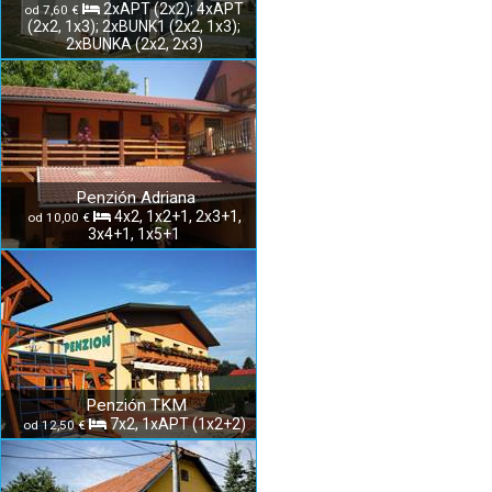
2xAPT (2x2); 4xAPT
od 7,60 €
(2x2, 1x3); 2xBUNK1 (2x2, 1x3);
2xBUNKA (2x2, 2x3)
Penzión Adriana
4x2, 1x2+1, 2x3+1,
od 10,00 €
3x4+1, 1x5+1
Penzión TKM
7x2, 1xAPT (1x2+2)
od 12,50 €