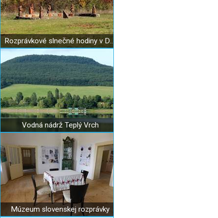
Rozprávkové slnečné hodiny v Drienčanoch
Vodná nádrž Teplý Vrch
Múzeum slovenskej rozprávky