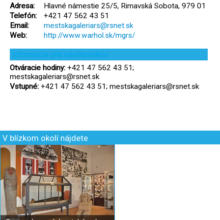
Adresa:
Hlavné námestie 25/5, Rimavská Sobota, 979 01
Telefón:
+421 47 562 43 51
Email:
mestskagaleriars@rsnet.sk
Web:
http://www.warhol.sk/mgrs/
Informácie pre návštevníkov
Otváracie hodiny:
+421 47 562 43 51;
mestskagaleriars@rsnet.sk
Vstupné:
+421 47 562 43 51; mestskagaleriars@rsnet.sk
V blízkom okolí nájdete