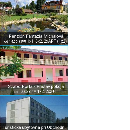
Penzión Fantázia Michalová
1x1, 6x2, 2xAPT (1x2)
od 14,00 €
Szabó Porta - Prístav pokoja
1x2, 2x2+1
od 12,50 €
Turistická ubytovňa pri Obchodnej akadémii v Rožňave