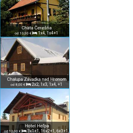
Chata Čerešňa
1x4, 1x4+1
od 10,50 €
Chalupa Závadka nad Hronom
2x2, 1x3, 1x4, +1
od 8,00 €
Hotel Heľpa
3x1+1, 16x2+1, 6x3+1,
od 12,00 €