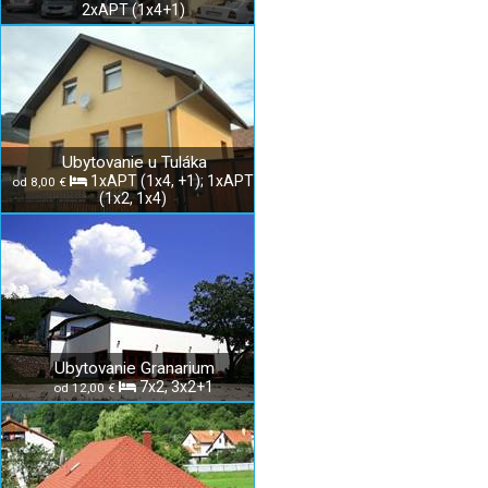
2xAPT (1x4+1)
Ubytovanie u Tuláka
1xAPT (1x4, +1); 1xAPT
od 8,00 €
(1x2, 1x4)
Ubytovanie Granarium
7x2, 3x2+1
od 12,00 €