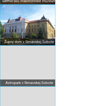
Gemersko-malohontské múzeum
Župný dom v Rimavskej Sobote
Astropark v Rimavskej Sobote