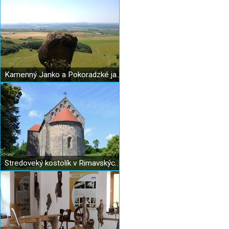
Kamenný Janko a Pokoradzké jazierka
Stredoveký kostolík v Rimavských Janovciach