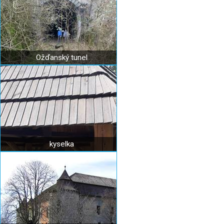
Ožďanský tunel
kyselka