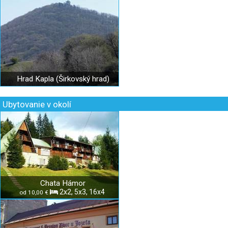
Hrad Kapla (Širkovský hrad)
Ubytovanie v okolí
Chata Hámor
2x2, 5x3, 16x4
od 10,00 €