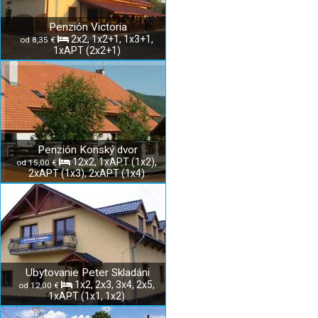
Penzión Victoria
2x2, 1x2+1, 1x3+1,
od 8,35 €
1xAPT (2x2+1)
Penzión Konský dvor
12x2, 1xAPT (1x2),
od 15,00 €
2xAPT (1x3), 2xAPT (1x4)
Ubytovanie Peter Skladáni
1x2, 2x3, 3x4, 2x5,
od 12,00 €
1xAPT (1x1, 1x2)