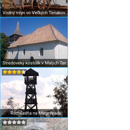
Vodný mlyn vo Veľkých Teriakovciach
Stredoveký kostolík v Malých Teriakovciach
Rozhľadňa na Maginhrade