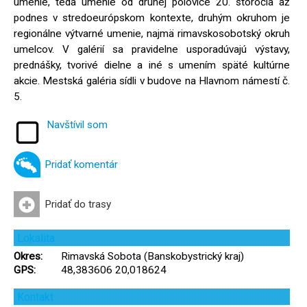
umenie, teda umenie od druhej polovice 20. storočia až
podnes v stredoeurópskom kontexte, druhým okruhom je
regionálne výtvarné umenie, najmä rimavskosobotský okruh
umelcov. V galérií sa pravidelne usporadúvajú výstavy,
prednášky, tvorivé dielne a iné s umením späté kultúrne
akcie. Mestská galéria sídli v budove na Hlavnom námestí č.
5.
Navštívil som
Pridať komentár
Pridať do trasy
Lokalita
Okres:
Rimavská Sobota (Banskobystrický kraj)
GPS:
48,383606 20,018624
Kontakt