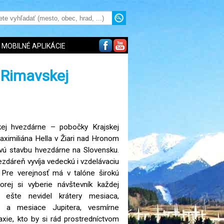
MOBILNÉ APLIKÁCIE
 Rimavskej
ej hvezdárne – pobočky Krajskej
aximiliána Hella v Žiari nad Hronom
ovú stavbu hvezdárne na Slovensku.
ezdáreň vyvíja vedeckú i vzdelávaciu
. Pre verejnosť má v talóne širokú
rej si vyberie návštevník každej
o ešte nevidel krátery mesiaca,
y a mesiace Jupitera, vesmírne
axie, kto by si rád prostredníctvom