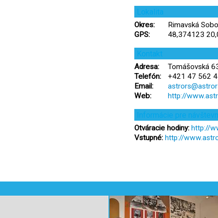
Lokalita
Okres:
Rimavská Sobot
GPS:
48,374123 20
Kontakt
Adresa:
Tomášovská 63
Telefón:
+421 47 562 4
Email:
astrors@astror
Web:
http://www.astr
Informácie pre návštev
Otváracie hodiny:
http://w
Vstupné:
http://www.astro