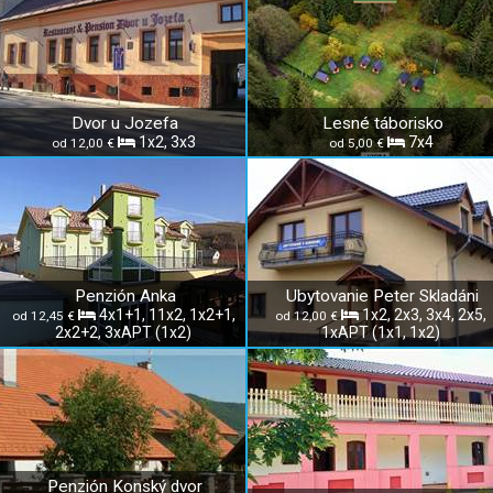
Dvor u Jozefa
Lesné táborisko
1x2, 3x3
7x4
od 12,00 €
od 5,00 €
Penzión Anka
Ubytovanie Peter Skladáni
4x1+1, 11x2, 1x2+1,
1x2, 2x3, 3x4, 2x5,
od 12,45 €
od 12,00 €
2x2+2, 3xAPT (1x2)
1xAPT (1x1, 1x2)
Penzión Konský dvor