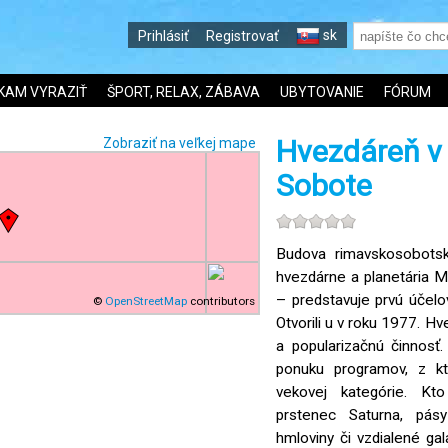
sk
Prihlásiť
Registrovať
KAM VYRAZIŤ
ŠPORT, RELAX, ZÁBAVA
UBYTOVANIE
FÓRUM
Hvezdáreň v
Zobraziť na veľkej mape
Sobote
Budova rimavskosobotsk
hvezdárne a planetária M
– predstavuje prvú účel
©
OpenStreetMap
contributors
Otvorili u v roku 1977. Hv
a popularizačnú činnosť
ponuku programov, z kto
vekovej kategórie. Kt
prstenec Saturna, pás
hmloviny či vzdialené gal