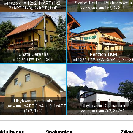
Szabó Porta - Prístav pokoja
12x2, 1xAPT (1x2),
od 15,00 €
2xAPT (1x3), 2xAPT (1x4)
1x2, 2x2+1
od 12,50 €
Chata Čerešňa
Penzión TKM
1x4, 1x4+1
7x2, 1xAPT (1x2+2)
od 10,50 €
od 12,50 €
Ubytovanie u Tuláka
Ubytovanie Granarium
1xAPT (1x4, +1); 1xAPT
od 8,00 €
(1x2, 1x4)
7x2, 3x2+1
od 12,00 €
ktujte nás
Spolupráca
Zákaz