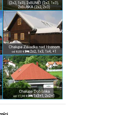
(2x2, 1x3); 2xBUNK1 (2x2, 1x3);
2xBUNKA (2x2, 2x3)
Chalupa Závadka nad Hronom
2x2, 1x3, 1x4, +1
od 8,00 €
Chalupa Dobšinka
1x3+1, 2x2+1
od 11,00 €
níci