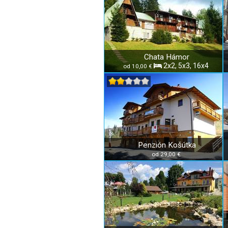
Chata Hámor
2x2, 5x3, 16x4
od 10,00 €
Penzión Košútka
od 29,00 €