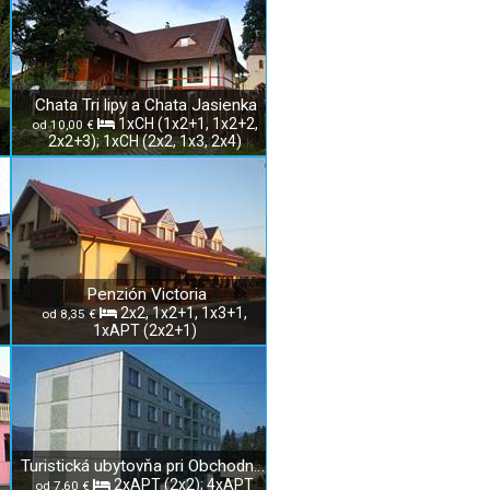
Chata Tri lipy a Chata Jasienka
1xCH (1x2+1, 1x2+2,
od 10,00 €
2x2+3); 1xCH (2x2, 1x3, 2x4)
Penzión Victoria
2x2, 1x2+1, 1x3+1,
od 8,35 €
1xAPT (2x2+1)
Turistická ubytovňa pri Obchodnej akadémii v Rožňave
2xAPT (2x2); 4xAPT
od 7,60 €