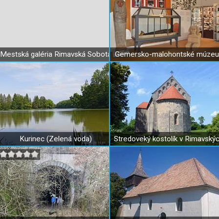
Mestská galéria Rimavská Sobota
Gemersko-malohontské múze
Kurinec (Zelená voda)