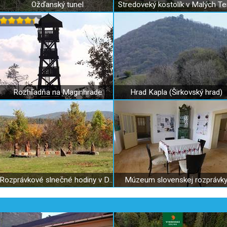
Ožďanský tunel
Rozhľadňa na Maginhrade
Hrad Kapla (Širkovský hrad)
Rozprávkové slnečné hodiny v Drienčanoch
Múzeum slovenskej rozprávk