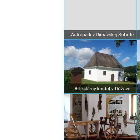
Astropark v Rimavskej Sobote
Artikulárny kostol v Dúžave