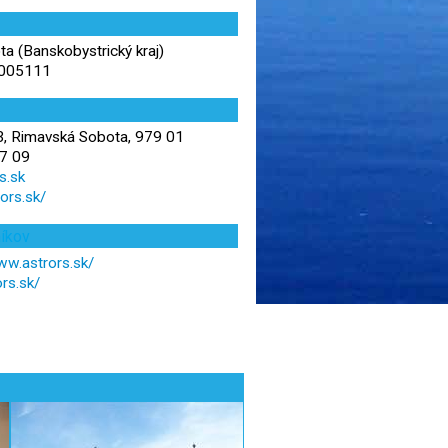
a (Banskobystrický kraj)
,005111
, Rimavská Sobota, 979 01
7 09
s.sk
ors.sk/
níkov
ww.astrors.sk/
rs.sk/