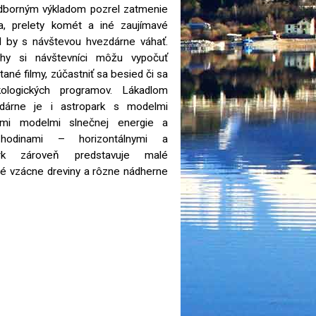
 odborným výkladom pozrel zatmenie
a, prelety komét a iné zaujímavé
l by s návštevou hvezdárne váhať.
hy si návštevníci môžu vypočuť
ané filmy, zúčastniť sa besied či sa
ologických programov. Lákadlom
zdárne je i astropark s modelmi
nými modelmi slnečnej energie a
 hodinami – horizontálnymi a
ark zároveň predstavuje malé
né vzácne dreviny a rôzne nádherne