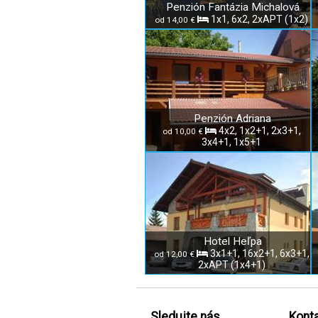
Penzión Fantázia Michalová
1x1, 6x2, 2xAPT (1x2)
od 14,00 €
Penzión Adriana
4x2, 1x2+1, 2x3+1,
od 10,00 €
3x4+1, 1x5+1
Hotel Heľpa
3x1+1, 16x2+1, 6x3+1,
od 12,00 €
2xAPT (1x4+1)
Sledujte nás
Konta