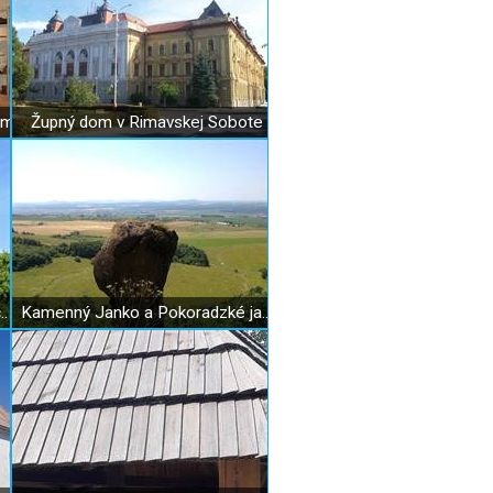
um
Župný dom v Rimavskej Sobote
Stredoveký kostolík v Rimavských Janovciach
Kamenný Janko a Pokoradzké jazierka