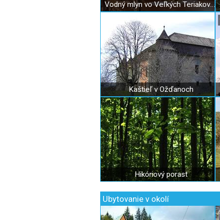
Vodný mlyn vo Veľkých Teriakovciach
Kaštieľ v Ožďanoch
Hikóriový porast
Ubytovanie v okolí