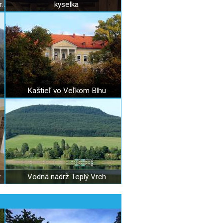
Stredoveký kostolík v Malých Teriakovciach
kyselka
Kaštieľ vo Veľkom Blhu
y
Vodná nádrž Teplý Vrch