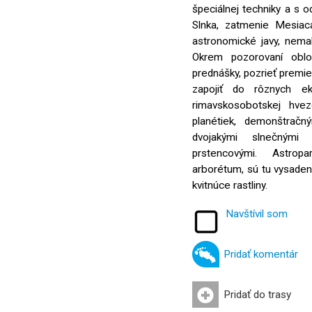
špeciálnej techniky a s
Slnka, zatmenie Mesiac
astronomické javy, nema
Okrem pozorovaní oblo
prednášky, pozrieť premiet
zapojiť do rôznych ek
rimavskosobotskej hve
planétiek, demonštrač
dvojakými slnečnými
prstencovými. Astrop
arborétum, sú tu vysade
kvitnúce rastliny.
Navštívil som
Pridať komentár
Pridať do trasy