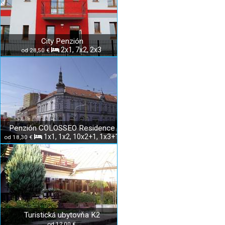
City Penzión
2x1, 7x2, 2x3
od 28,50 €
Penzión COLOSSEO Residence
1x1, 1x2, 10x2+1, 1x3+1
od 18,30 €
Turistická ubytovňa K2
od 12,00 €