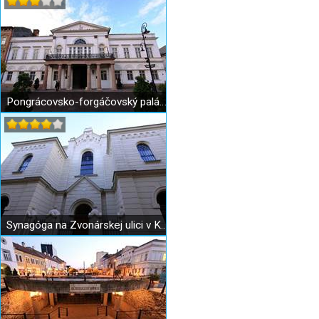
Pongrácovsko-forgáčovský palác v Košiciach
Synagóga na Zvonárskej ulici v Košiciach