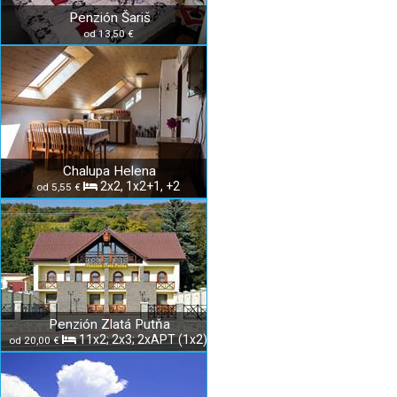
Penzión Šariš
od 13,50 €
Chalupa Helena
2x2, 1x2+1, +2
od 5,55 €
Penzión Zlatá Putňa
11x2; 2x3; 2xAPT (1x2)
od 20,00 €