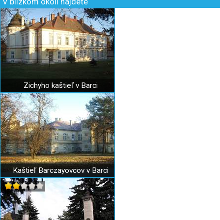
V blízkom okolí nájdete
Zichyho kaštieľ v Barci
Kaštieľ Barczayovcov v Barci