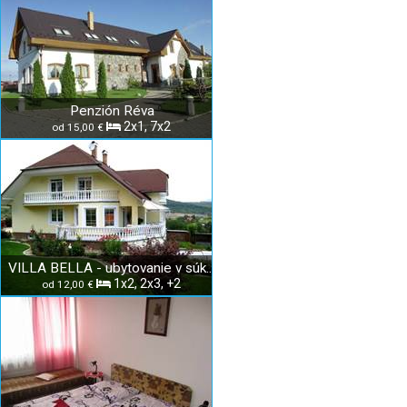
Penzión Réva
2x1, 7x2
od 15,00 €
VILLA BELLA - ubytovanie v súkromí
1x2, 2x3, +2
od 12,00 €