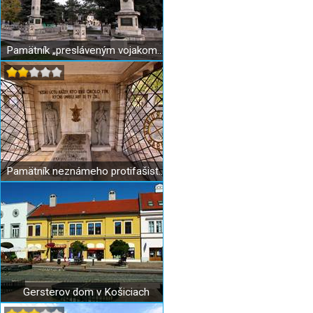
Pamätník „presláveným vojakom Červenej armády“ v Košiciach
Pamätník neznámeho protifašistického bojovníka
Gersterov dom v Košiciach