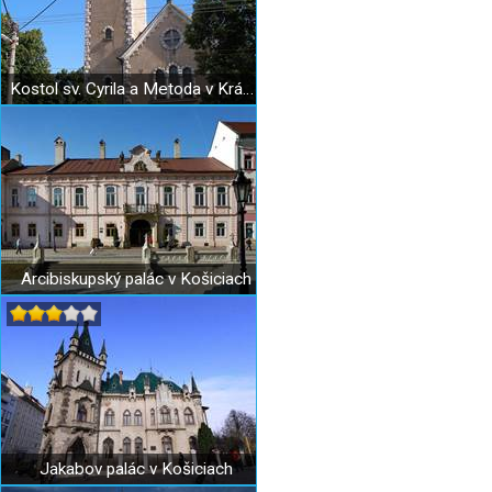
Kostol sv. Cyrila a Metoda v Krásnej
Arcibiskupský palác v Košiciach
Jakabov palác v Košiciach