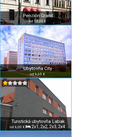
Penzión Grand
od 12,25 €
Ubytovňa City
od 6,65 €
Turistická ubytovňa Labak
2x1, 2x2, 2x3, 2x4
od 6,00 €