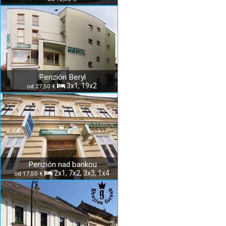
Penzión Beryl
3x1, 19x2
od 27,50 €
Penzión nad bankou
2x1, 7x2, 3x3, 1x4
od 17,50 €