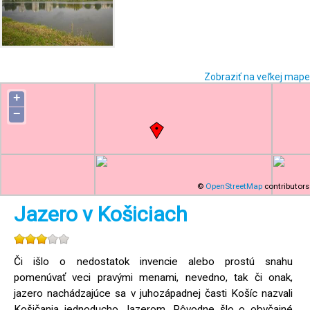
Zobraziť na veľkej mape
+
−
©
OpenStreetMap
contributors
Jazero v Košiciach
Či išlo o nedostatok invencie alebo prostú snahu
pomenúvať veci pravými menami, nevedno, tak či onak,
jazero nachádzajúce sa v juhozápadnej časti Košíc nazvali
Košičania jednoducho Jazerom. Pôvodne šlo o obyčajné