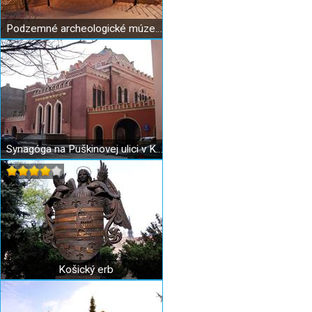
Podzemné archeologické múzeum Dolná brána Košice
Synagóga na Puškinovej ulici v Košiciach
Košický erb