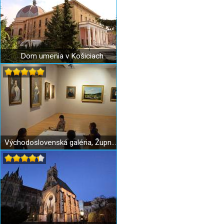
Dom umenia v Košiciach
Východoslovenská galéria, Župný dom