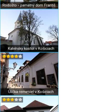
Rodošto - pamätný dom Františka II. Rákocziho
Kalvínsky kostol v Košiciach
Ulička remesiel v Košiciach