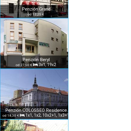
Penzión Grand
od 12,25 €
Penzión Beryl
3x1, 19x2
od 27,50 €
Penzión COLOSSEO Residence
1x1, 1x2, 10x2+1, 1x3+1
od 18,30 €