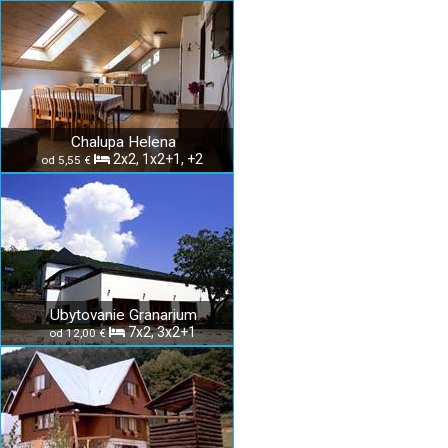
Chalupa Helena
2x2, 1x2+1, +2
od 5,55 €
Ubytovanie Granarium
7x2, 3x2+1
od 12,00 €