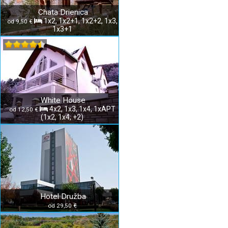
Chata Drienica
1x2, 1x2+1, 1x2+2, 1x3,
od 9,50 €
1x3+1
White House
4x2, 1x3, 1x4, 1xAPT
od 12,50 €
(1x2, 1x4, +2)
Hotel Družba
od 29,50 €