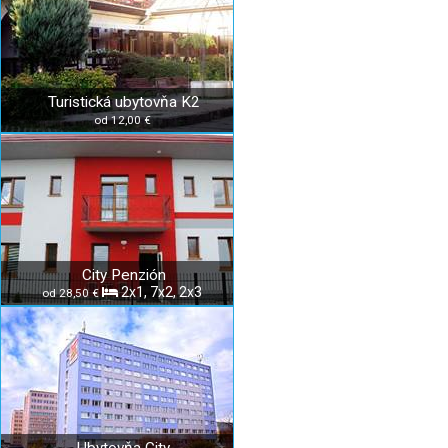
Turistická ubytovňa K2
od 12,00 €
City Penzión
2x1, 7x2, 2x3
od 28,50 €