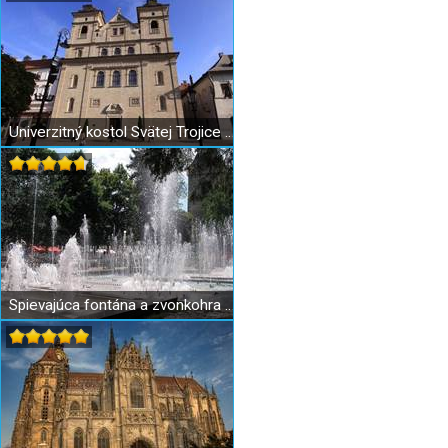
Univerzitný kostol Svätej Trojice v Košiciach
Spievajúca fontána a zvonkohra v Košiciach