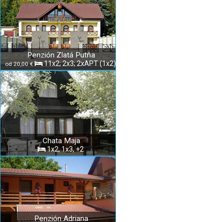
Penzión Zlatá Putňa
11x2; 2x3; 2xAPT (1x2)
od 20,00 €
Chata Maja
1x2, 1x3, +2
Penzión Adriana