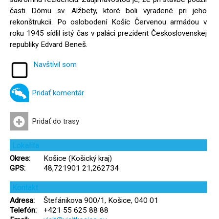
časti Dómu sv. Alžbety, ktoré boli vyradené pri jeho
rekonštrukcii. Po oslobodení Košíc Červenou armádou v
roku 1945 sídlil istý čas v paláci prezident Československej
republiky Edvard Beneš.
Navštívil som
Pridať komentár
Pridať do trasy
Lokalita
Okres:
Košice (Košický kraj)
GPS:
48,721901 21,262734
Kontakt
Adresa:
Štefánikova 900/1, Košice, 040 01
Telefón:
+421 55 625 88 88