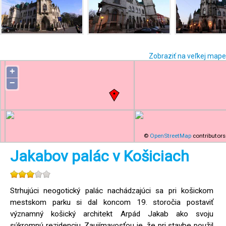
Zobraziť na veľkej mape
+
−
©
OpenStreetMap
contributors
Jakabov palác v Košiciach
Strhujúci neogotický palác nachádzajúci sa pri košickom
mestskom parku si dal koncom 19. storočia postaviť
významný košický architekt Arpád Jakab ako svoju
súkromnú rezidenciu. Zaujímavosťou je, že pri stavbe použil