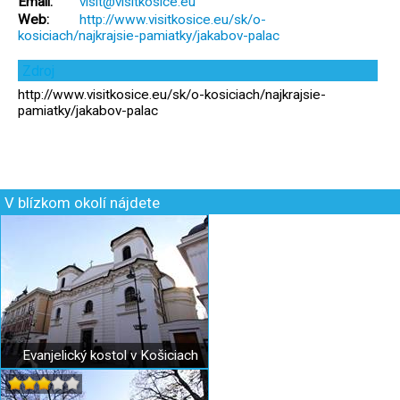
Email:
visit@visitkosice.eu
Web:
http://www.visitkosice.eu/sk/o-
kosiciach/najkrajsie-pamiatky/jakabov-palac
Zdroj
http://www.visitkosice.eu/sk/o-kosiciach/najkrajsie-
pamiatky/jakabov-palac
V blízkom okolí nájdete
Evanjelický kostol v Košiciach