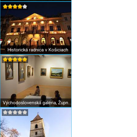
Historická radnica v Košiciach
Východoslovenská galéria, Župný dom