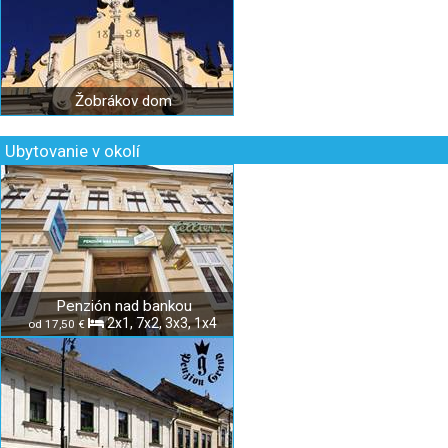
Žobrákov dom
Ubytovanie v okolí
Penzión nad bankou
2x1, 7x2, 3x3, 1x4
od 17,50 €