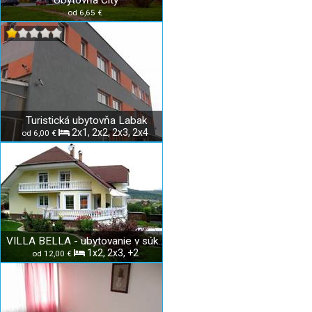
Ubytovňa City
od 6,65 €
Turistická ubytovňa Labak
2x1, 2x2, 2x3, 2x4
od 6,00 €
VILLA BELLA - ubytovanie v súkromí
1x2, 2x3, +2
od 12,00 €