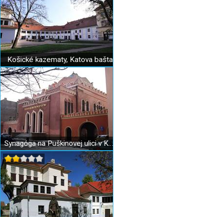
Košické kazematy, Katova bašta
Synagóga na Puškinovej ulici v Košiciach