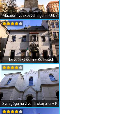
Múzeum voskových figurín, Urbanova veža
Levočský dom v Košiciach
Synagóga na Zvonárskej ulici v Košiciach