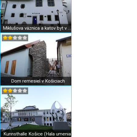
Miklušova väznica a katov byt v Košiciach
Dom remesiel v Košiciach
Kunnsthalle Košice (Hala umenia)