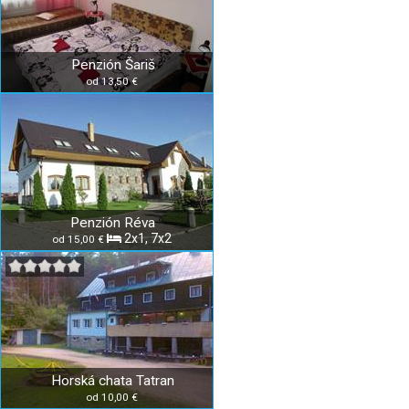
Penzión Šariš
od 13,50 €
Penzión Réva
2x1, 7x2
od 15,00 €
Horská chata Tatran
od 10,00 €