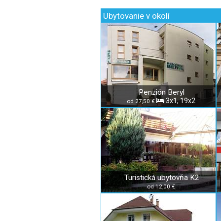
Ubytovanie v okolí
Penzión Beryl
3x1, 19x2
od 27,50 €
Turistická ubytovňa K2
od 12,00 €