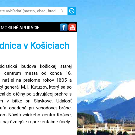
MOBILNÉ APLIKÁCIE
adnica v Košiciach
icistická budova košickej starej
cké centrum mesta od konca 18.
e našiel na prelome rokov 1805 a
ý generál M. I. Kutuzov, ktorý sa so
al do otčiny po zdrvujúcej prehre s
 v bitke pri Slavkove. Udalosť
uľa osadená pri vchodovej bráne.
dlom Návštevníckeho centra Košice,
a najrôznejšie reprezentačné účely.