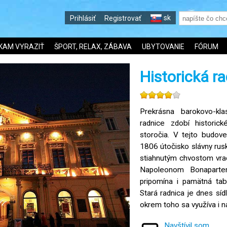
sk
Prihlásiť
Registrovať
KAM VYRAZIŤ
ŠPORT, RELAX, ZÁBAVA
UBYTOVANIE
FÓRUM
Historická r
Prekrásna barokovo-klas
radnice zdobí histori
storočia. V tejto budov
1806 útočisko slávny rusk
stiahnutým chvostom vrac
Napoleonom Bonapartem
pripomína i pamätná tab
Stará radnica je dnes sí
okrem toho sa využíva i n
Navštívil som