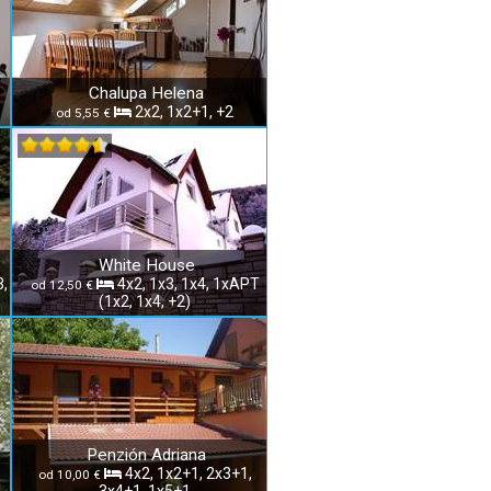
Chalupa Helena
2x2, 1x2+1, +2
od 5,55 €
White House
3,
4x2, 1x3, 1x4, 1xAPT
od 12,50 €
(1x2, 1x4, +2)
Penzión Adriana
4x2, 1x2+1, 2x3+1,
od 10,00 €