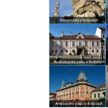
Immaculata v Košiciach
Arcibiskupský palác v Košiciach
Andrássyho palác v Košiciach