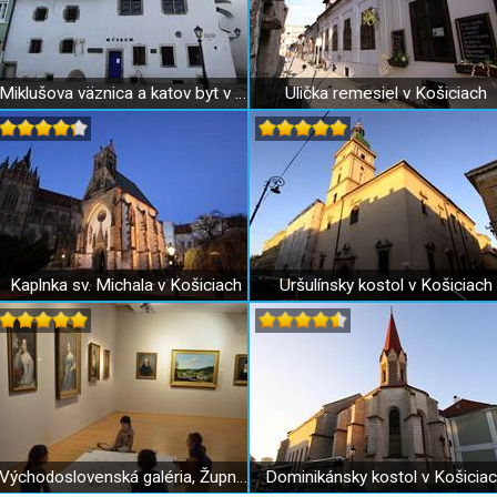
Miklušova väznica a katov byt v Košiciach
Ulička remesiel v Košiciach
Kaplnka sv. Michala v Košiciach
Uršulínsky kostol v Košiciach
Východoslovenská galéria, Župný dom
Dominikánsky kostol v Košicia