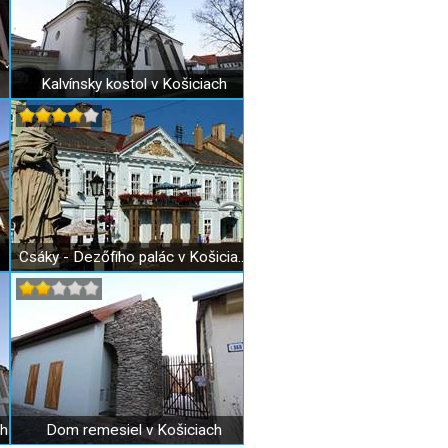
Kalvínsky kostol v Košiciach
Csáky - Dezőfiho palác v Košiciach
ch
Dom remesiel v Košiciach