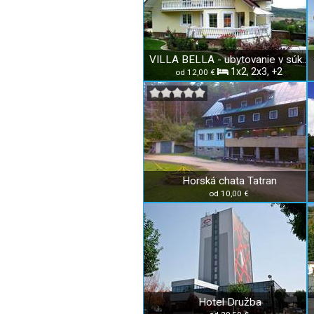
VILLA BELLA - ubytovanie v súkromí
1x2, 2x3, +2
od 12,00 €
Horská chata Tatran
od 10,00 €
Hotel Družba