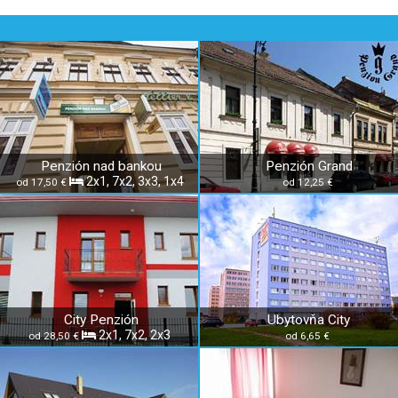
Penzión nad bankou
Penzión Grand
2x1, 7x2, 3x3, 1x4
od 17,50 €
od 12,25 €
City Penzión
Ubytovňa City
2x1, 7x2, 2x3
od 28,50 €
od 6,65 €