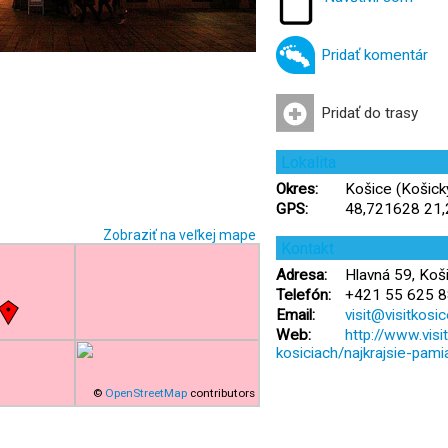
Pridať komentár
Pridať do trasy
Lokalita
Okres:
Košice (Košický
GPS:
48,721628 21
Zobraziť na veľkej mape
Kontakt
Adresa:
Hlavná 59, Koš
Telefón:
+421 55 625 8
Email:
visit@visitkosi
Web:
http://www.visi
kosiciach/najkrajsie-pami
©
OpenStreetMap
contributors