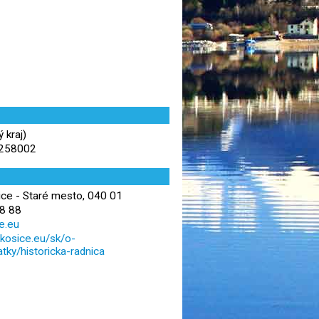
 kraj)
,258002
ice - Staré mesto, 040 01
8 88
ce.eu
tkosice.eu/sk/o-
atky/historicka-radnica