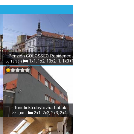
Penzión COLOSSEO Residence
1x1, 1x2, 10x2+1, 1x3+1
od 18,30 €
Turistická ubytovňa Labak
2x1, 2x2, 2x3, 2x4
od 6,00 €