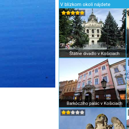
V blízkom okolí nájdete
Štátne divadlo v Košiciach
Barkócziho palác v Košiciach