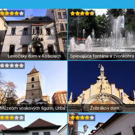
Levočský dom v Košiciach
Múzeum voskových figurín, Urbanova veža
Žobrákov dom