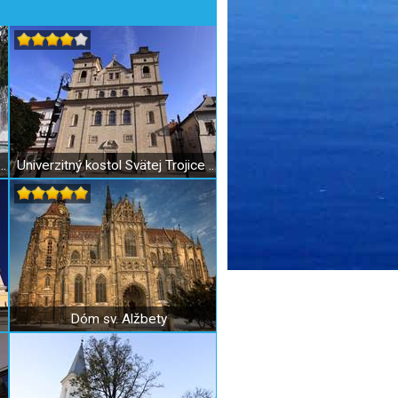
Spievajúca fontána a zvonkohra v Košiciach
Univerzitný kostol Svätej Trojice v Košiciach
Dóm sv. Alžbety