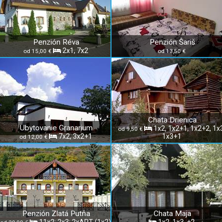
Penzión Réva
Penzión Šariš
2x1, 7x2
od 15,00 €
od 13,50 €
Chata Drienica
Ubytovanie Granarium
1x2, 1x2+1, 1x2+2, 1x
od 9,50 €
7x2, 3x2+1
1x3+1
od 12,00 €
Penzión Zlatá Putňa
Chata Maja