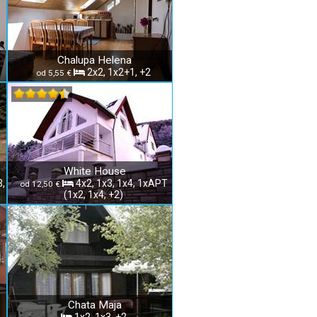
Chalupa Helena
2x2, 1x2+1, +2
od 5,55 €
White House
3,
4x2, 1x3, 1x4, 1xAPT
od 12,50 €
(1x2, 1x4, +2)
Chata Maja