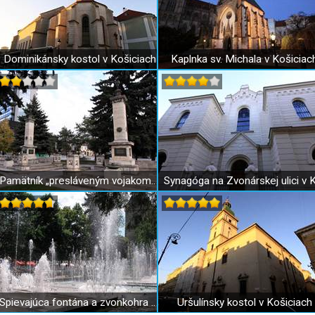
Dominikánsky kostol v Košiciach
Kaplnka sv. Michala v Košiciac
Pamätník „presláveným vojakom Červenej armády“ v Košiciach
Spievajúca fontána a zvonkohra v Košiciach
Uršulínsky kostol v Košiciach