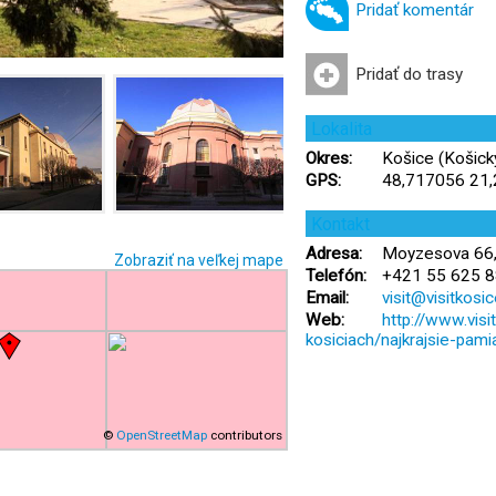
Pridať komentár
Pridať do trasy
Lokalita
Okres:
Košice (Košický
GPS:
48,717056 21
Kontakt
Adresa:
Moyzesova 66,
Zobraziť na veľkej mape
Telefón:
+421 55 625 8
Email:
visit@visitkosi
Web:
http://www.visi
kosiciach/najkrajsie-pam
©
OpenStreetMap
contributors