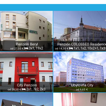
Penzión Beryl
Penzión COLOSSEO Residenc
3x1, 19x2
1x1, 1x2, 10x2+1, 1x3
od 27,50 €
od 18,30 €
City Penzión
Ubytovňa City
2x1, 7x2, 2x3
od 28,50 €
od 6,65 €