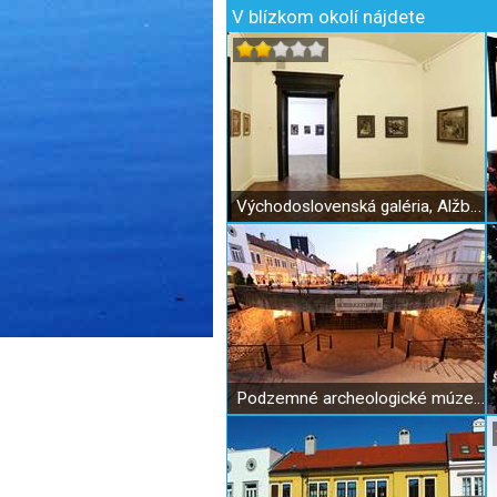
V blízkom okolí nájdete
Východoslovenská galéria, Alžbetina ulica
Podzemné archeologické múzeum Dolná brána Košice