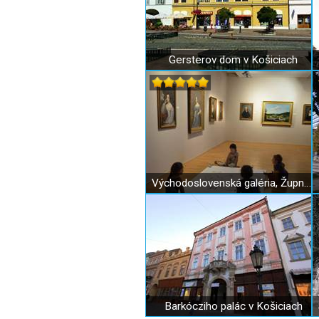
Gersterov dom v Košiciach
Východoslovenská galéria, Župný dom
Barkócziho palác v Košiciach