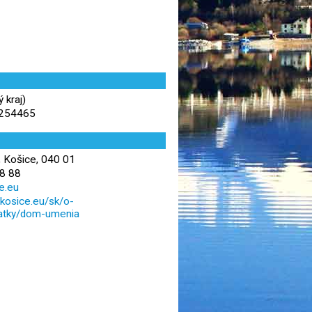
 kraj)
,254465
 Košice, 040 01
8 88
ce.eu
tkosice.eu/sk/o-
iatky/dom-umenia