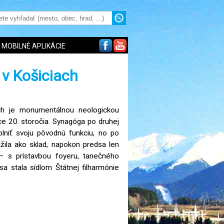
MOBILNÉ APLIKÁCIE
v Košiciach
h je monumentálnou neologickou
ce 20. storočia. Synagóga po druhej
plniť svoju pôvodnú funkciu, no po
žila ako sklad, napokon predsa len
 – s prístavbou foyeru, tanečného
sa stala sídlom Štátnej filharmónie