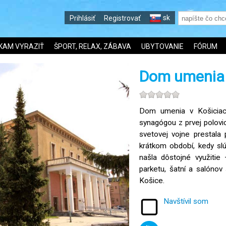
sk
Prihlásiť
Registrovať
KAM VYRAZIŤ
ŠPORT, RELAX, ZÁBAVA
UBYTOVANIE
FÓRUM
Dom umenia 
Dom umenia v Košiciac
synagógou z prvej polovi
svetovej vojne prestala 
krátkom období, kedy slú
našla dôstojné využitie
parketu, šatní a salónov 
Košice.
Navštívil som