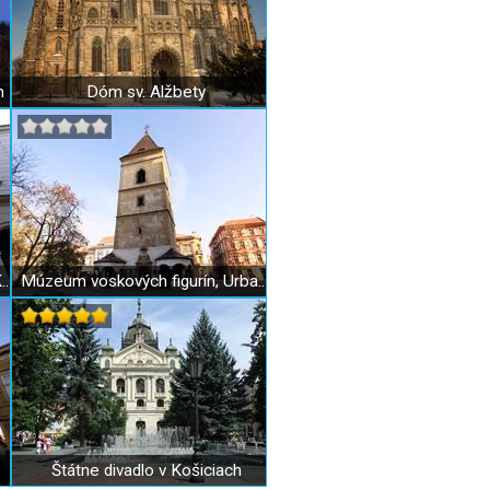
h
Dóm sv. Alžbety
Synagóga na Zvonárskej ulici v Košiciach
Múzeum voskových figurín, Urbanova veža
Štátne divadlo v Košiciach