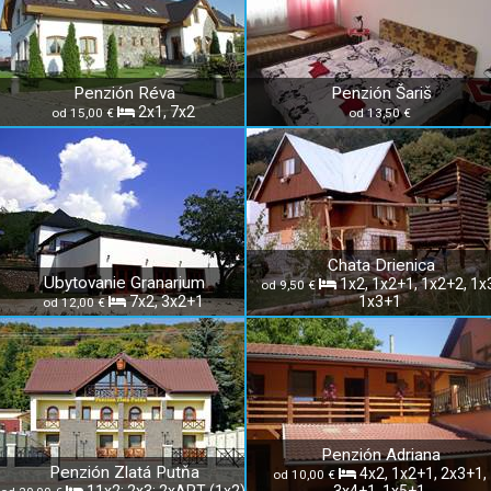
Penzión Réva
Penzión Šariš
2x1, 7x2
od 15,00 €
od 13,50 €
Chata Drienica
Ubytovanie Granarium
1x2, 1x2+1, 1x2+2, 1x
od 9,50 €
7x2, 3x2+1
1x3+1
od 12,00 €
Penzión Adriana
Penzión Zlatá Putňa
4x2, 1x2+1, 2x3+1,
od 10,00 €