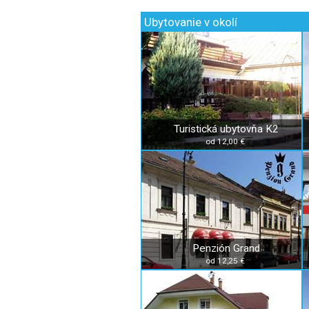
Ubytovanie v okolí
Turistická ubytovňa K2
od 12,00 €
Penzión Grand
od 12,25 €