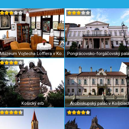
Múzeum Vojtecha Löfflera v Košiciach
Košický erb
Arcibiskupský palác v Košiciac