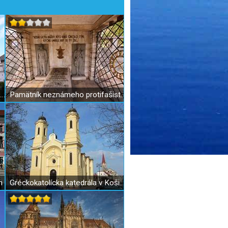
Pongrácovsko-forgáčovský palác v Košiciach
Pamätník neznámeho protifašistického bojovníka
h
Gréckokatolícka katedrála v Košiciach