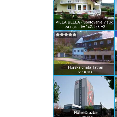
VILLA BELLA - ubytovanie v súkromí
1x2, 2x3, +2
od 12,00 €
Horská chata Tatran
od 10,00 €
Hotel Družba