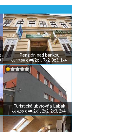
e
Penzión nad bankou
+1
2x1, 7x2, 3x3, 1x4
od 17,50 €
Turistická ubytovňa Labak
2x1, 2x2, 2x3, 2x4
od 6,00 €