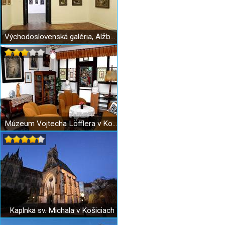
Východoslovenská galéria, Alžbetina ulica
Múzeum Vojtecha Löfflera v Košiciach
Kaplnka sv. Michala v Košiciach