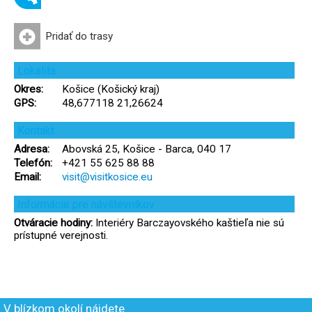
Pridať do trasy
Lokalita
Okres:
Košice (Košický kraj)
GPS:
48,677118 21,26624
Kontakt
Adresa:
Abovská 25, Košice - Barca, 040 17
Telefón:
+421 55 625 88 88
Email:
visit@visitkosice.eu
Informácie pre návštevníkov
Otváracie hodiny:
Interiéry Barczayovského kaštieľa nie sú
prístupné verejnosti.
V blízkom okolí nájdete