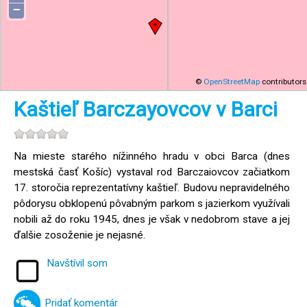
−
©
OpenStreetMap
contributors
Kaštieľ Barczayovcov v Barci
Na mieste starého nížinného hradu v obci Barca (dnes
mestská časť Košíc) vystaval rod Barczaiovcov začiatkom
17. storočia reprezentatívny kaštieľ. Budovu nepravidelného
pôdorysu obklopenú pôvabným parkom s jazierkom využívali
nobili až do roku 1945, dnes je však v nedobrom stave a jej
ďalšie zosoženie je nejasné.
Navštívil som
Pridať komentár