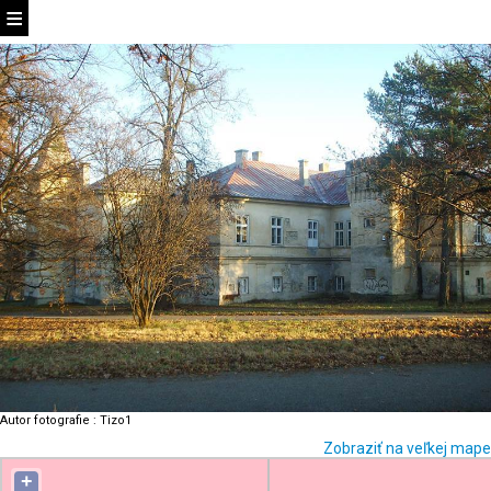
Autor fotografie
:
Tizo1
Zobraziť na veľkej mape
+