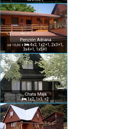
Penzión Adriana
4x2, 1x2+1, 2x3+1,
od 10,00 €
3x4+1, 1x5+1
Chata Maja
1x2, 1x3, +2