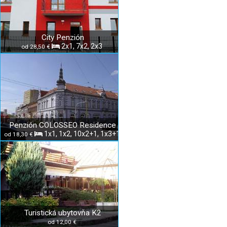
City Penzión
2x1, 7x2, 2x3
od 28,50 €
Penzión COLOSSEO Residence
1x1, 1x2, 10x2+1, 1x3+1
od 18,30 €
Turistická ubytovňa K2
od 12,00 €