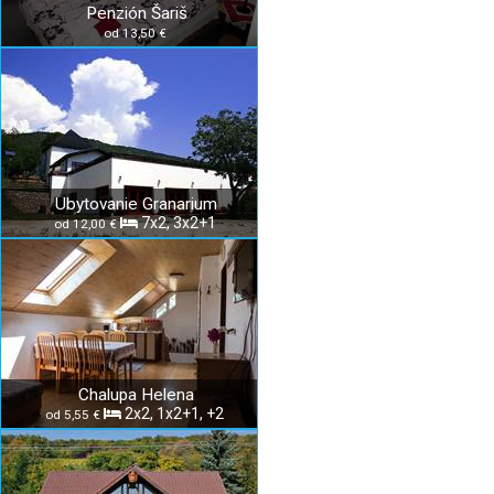
Penzión Šariš
od 13,50 €
Ubytovanie Granarium
7x2, 3x2+1
od 12,00 €
Chalupa Helena
2x2, 1x2+1, +2
od 5,55 €