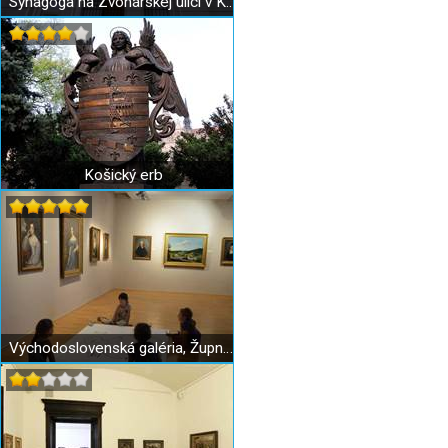
Synagóga na Zvonárskej ulici v Košiciach
Košický erb
Východoslovenská galéria, Župný dom