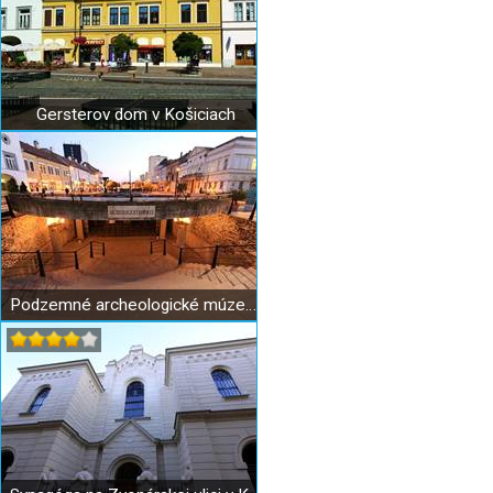
Gersterov dom v Košiciach
Podzemné archeologické múzeum Dolná brána Košice