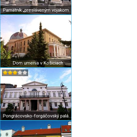
Pamätník „presláveným vojakom Červenej armády“ v Košiciach
Dom umenia v Košiciach
Pongrácovsko-forgáčovský palác v Košiciach