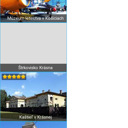
Múzeum letectva v Košiciach
Štrkovisko Krásna
Kaštieľ v Krásnej