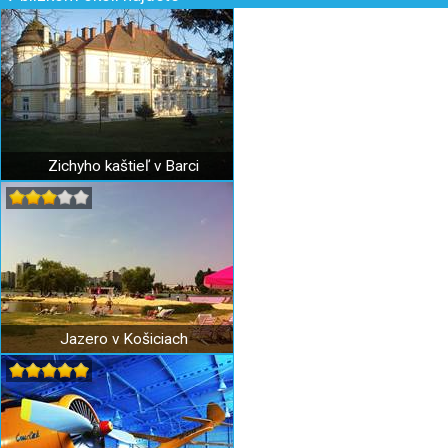
Zichyho kaštieľ v Barci
Jazero v Košiciach