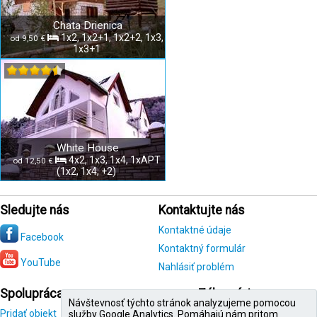
Chata Drienica
1x2, 1x2+1, 1x2+2, 1x3,
od 9,50 €
1x3+1
White House
4x2, 1x3, 1x4, 1xAPT
od 12,50 €
(1x2, 1x4, +2)
Sledujte nás
Kontaktujte nás
Kontaktné údaje
Facebook
Kontaktný formulár
YouTube
Nahlásiť problém
Spolupráca
Zákazníci
Návštevnosť týchto stránok analyzujeme pomocou
Pridať objekt
Registrácia
služby Google Analytics. Pomáhajú nám pritom