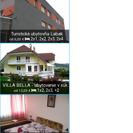
Turistická ubytovňa Labak
2x1, 2x2, 2x3, 2x4
od 6,00 €
VILLA BELLA - ubytovanie v súkromí
1x2, 2x3, +2
od 12,00 €