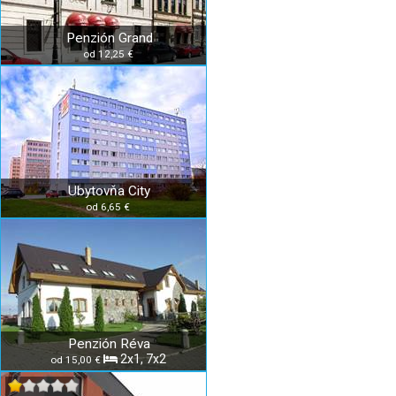
Penzión Grand
od 12,25 €
Ubytovňa City
od 6,65 €
Penzión Réva
2x1, 7x2
od 15,00 €