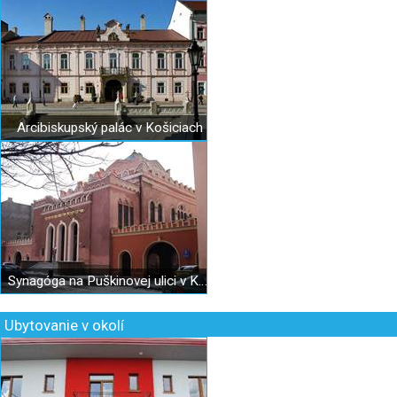
Arcibiskupský palác v Košiciach
Synagóga na Puškinovej ulici v Košiciach
Ubytovanie v okolí