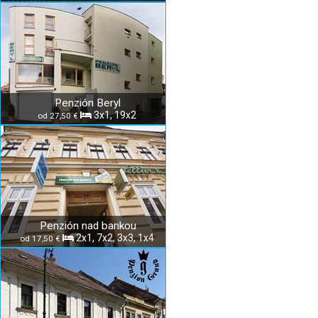
Penzión Beryl
3x1, 19x2
od 27,50 €
Penzión nad bankou
2x1, 7x2, 3x3, 1x4
od 17,50 €