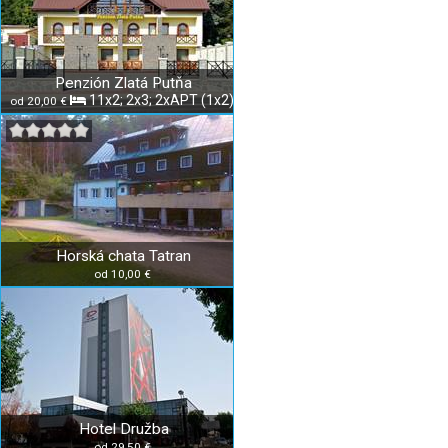
Penzión Zlatá Putňa
11x2; 2x3; 2xAPT (1x2)
od 20,00 €
Horská chata Tatran
od 10,00 €
Hotel Družba
od 29,50 €