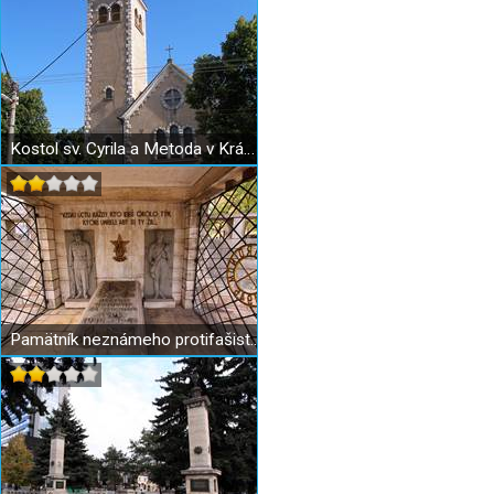
Kostol sv. Cyrila a Metoda v Krásnej
Pamätník neznámeho protifašistického bojovníka