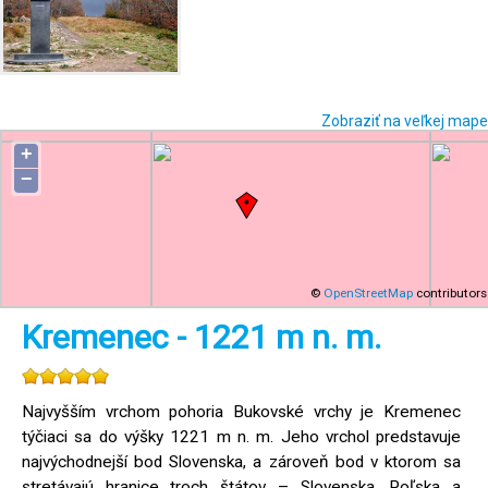
Zobraziť na veľkej mape
+
−
©
OpenStreetMap
contributors
Kremenec - 1221 m n. m.
Najvyšším vrchom pohoria Bukovské vrchy je Kremenec
týčiaci sa do výšky 1221 m n. m. Jeho vrchol predstavuje
najvýchodnejší bod Slovenska, a zároveň bod v ktorom sa
stretávajú hranice troch štátov – Slovenska, Poľska a