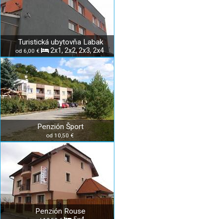
Turistická ubytovňa Labak
2x1, 2x2, 2x3, 2x4
od 6,00 €
Penzión Šport
od 10,50 €
Penzión Rouse