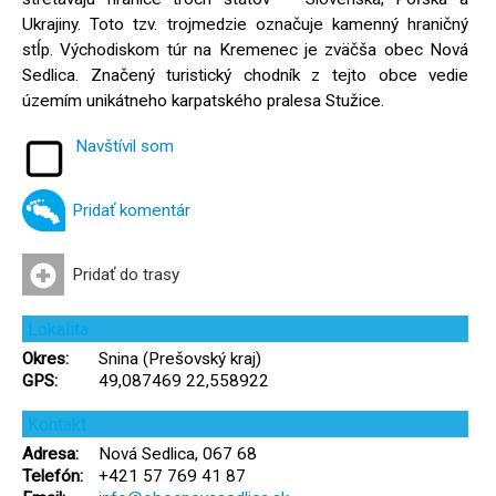
Ukrajiny. Toto tzv. trojmedzie označuje kamenný hraničný
stĺp. Východiskom túr na Kremenec je zväčša obec Nová
Sedlica. Značený turistický chodník z tejto obce vedie
územím unikátneho karpatského pralesa Stužice.
Navštívil som
Pridať komentár
Pridať do trasy
Lokalita
Okres:
Snina (Prešovský kraj)
GPS:
49,087469 22,558922
Kontakt
Adresa:
Nová Sedlica, 067 68
Telefón:
+421 57 769 41 87