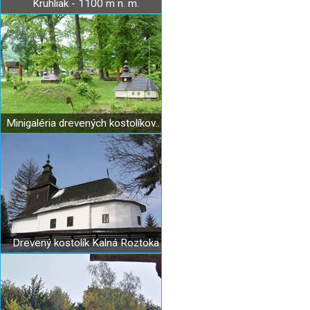
Kruhliak - 1100 m n. m.
Minigaléria drevených kostolíkov v Uliči
Drevený kostolík Kalná Roztoka