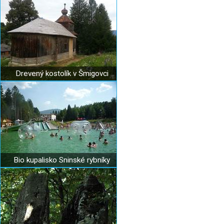
Drevený kostolík v Šmigovci
Bio kupalisko Sninské rybníky