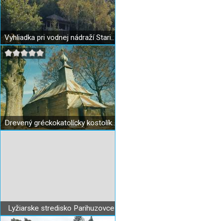
Vyhliadka pri vodnej nádraží Starina
Drevený gréckokatolícky kostolík v Jalovej
Lyžiarske stredisko Parihuzovce