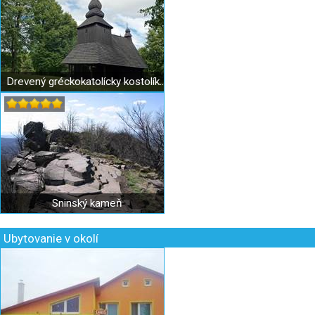
Drevený gréckokatolícky kostolík Ruská Bystrá
Sninský kameň
Ubytovanie v okolí