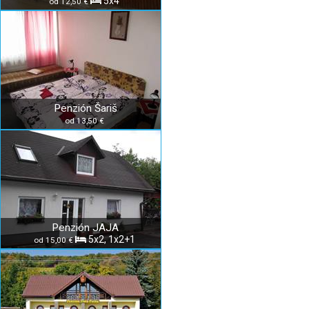
5x4
od 12,50 €
Penzión Šariš
od 13,50 €
Penzión JAJA
5x2, 1x2+1
od 15,00 €