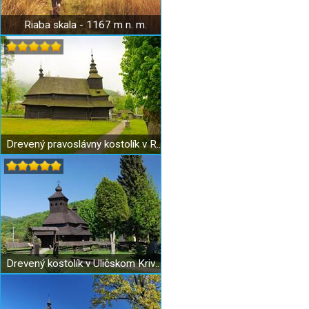
Riaba skala - 1167 m n. m.
Drevený pravoslávny kostolík v Ruskom Potoku
Drevený kostolík v Uličskom Krivom