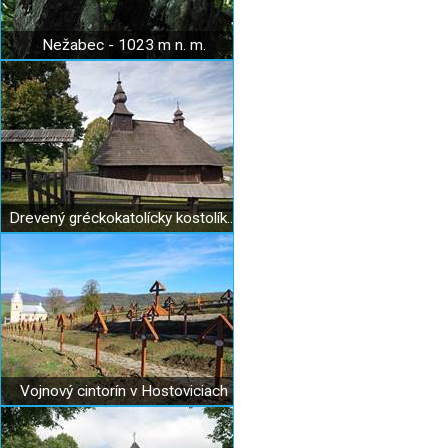
Nežabec - 1023 m n. m.
Drevený gréckokatolícky kostolík Hrabová Roztoka
Vojnový cintorín v Hostoviciach