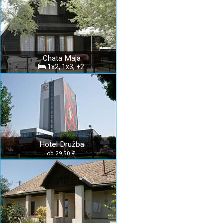
Chata Maja
1x2, 1x3, +2
Hotel Družba
od 29,50 €