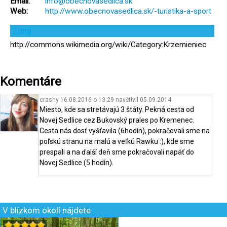
Email:
info@obecnovasedlica.sk
Web:
http://www.obecnovasedlica.sk/-turistika-a-sport
Zdroj
http://commons.wikimedia.org/wiki/Category:Krzemieniec
Komentáre
crashy 16.08.2016 o 13:29
navštívil
05.09.2014
Miesto, kde sa stretávajú 3 štáty. Pekná cesta od
Novej Sedlice cez Bukovský prales po Kremenec.
Cesta nás dosť vyšťavila (6hodín), pokračovali sme na
poľskú stranu na malú a veľkú Rawku :), kde sme
prespali a na ďalší deň sme pokračovali napäť do
Novej Sedlice (5 hodín).
V blízkom okolí nájdete