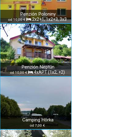
Penzión Poloniny
2x2+1, 1x2+3, 3x3
od 10,00 €
Penzión Neptún
4xAPT (1x2, +2)
od 10,00 €
Camping Hôrka
od 7,00 €