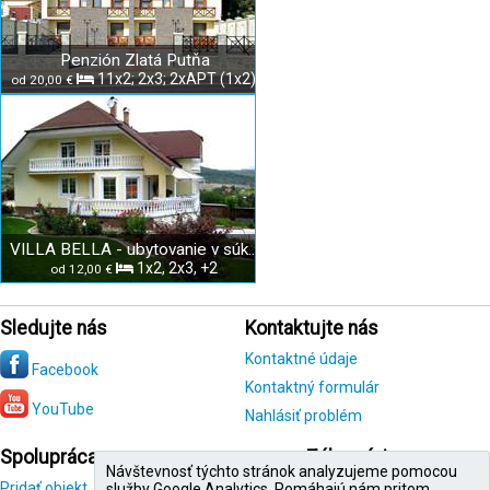
Penzión Zlatá Putňa
11x2; 2x3; 2xAPT (1x2)
od 20,00 €
VILLA BELLA - ubytovanie v súkromí
1x2, 2x3, +2
od 12,00 €
Sledujte nás
Kontaktujte nás
Kontaktné údaje
Facebook
Kontaktný formulár
YouTube
Nahlásiť problém
Spolupráca
Zákazníci
Návštevnosť týchto stránok analyzujeme pomocou
Pridať objekt
Registrácia
služby Google Analytics. Pomáhajú nám pritom