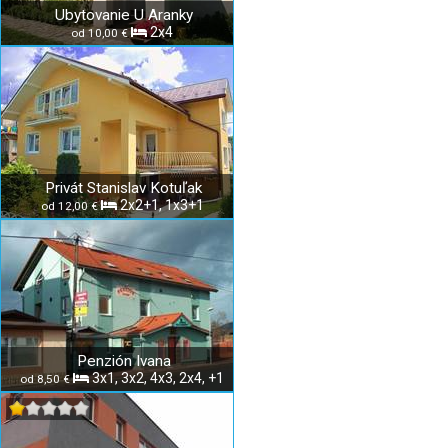
Ubytovanie U Aranky
2x4
od 10,00 €
Privát Stanislav Kotuľak
2x2+1, 1x3+1
od 12,00 €
Penzión Ivana
3x1, 3x2, 4x3, 2x4, +1
od 8,50 €