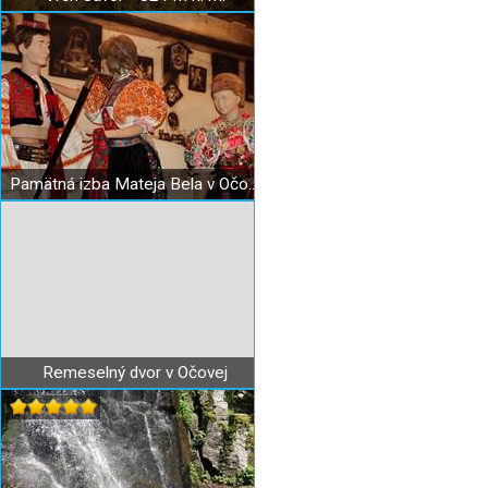
Pamätná izba Mateja Bela v Očovej
Remeselný dvor v Očovej