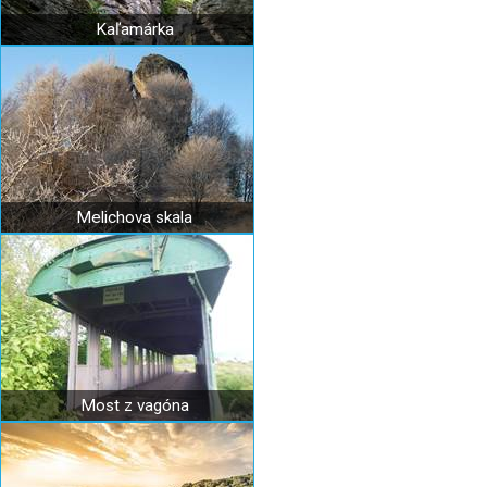
Kaľamárka
Melichova skala
Most z vagóna