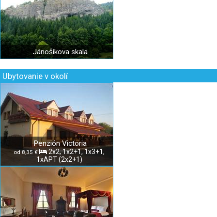
Jánošíkova skala
Ubytovanie v okolí
Penzión Victoria
2x2, 1x2+1, 1x3+1,
od 8,35 €
1xAPT (2x2+1)