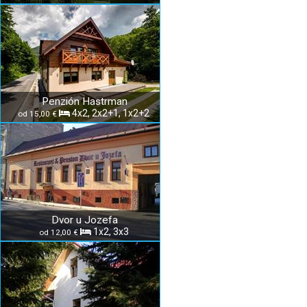
Penzión Hastrman
4x2, 2x2+1, 1x2+2
od 15,00 €
Dvor u Jozefa
1x2, 3x3
od 12,00 €