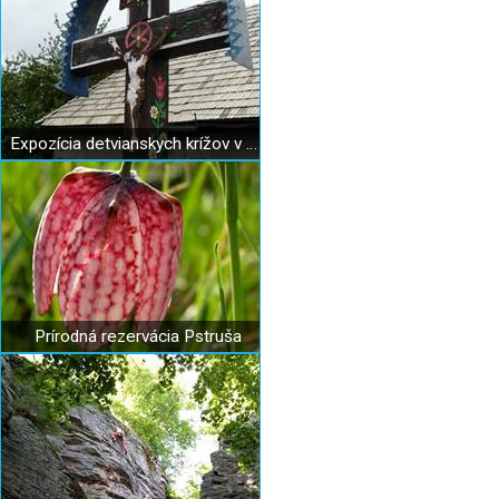
Expozícia detvianskych krížov v Detve
Prírodná rezervácia Pstruša