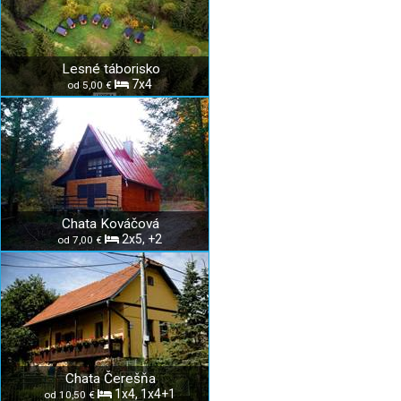
Lesné táborisko
7x4
od 5,00 €
Chata Kováčová
2x5, +2
od 7,00 €
Chata Čerešňa
1x4, 1x4+1
od 10,50 €