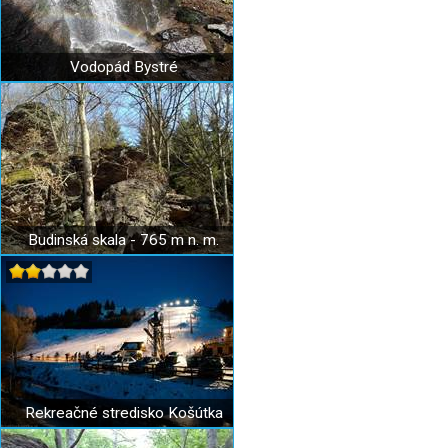
Vodopád Bystré
Budinská skala - 765 m n. m.
Rekreačné stredisko Košútka