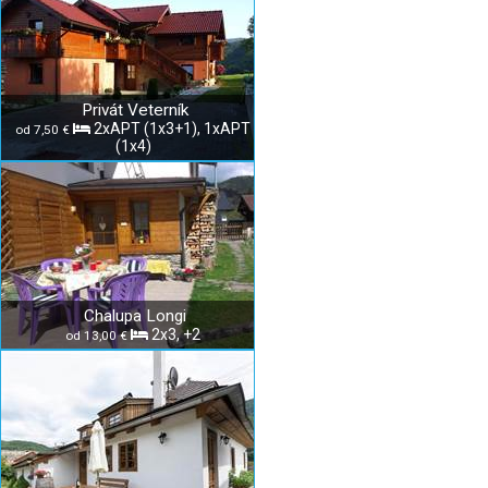
Privát Veterník
2xAPT (1x3+1), 1xAPT
od 7,50 €
(1x4)
Chalupa Longi
2x3, +2
od 13,00 €