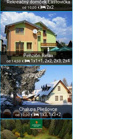
Rekreačný domček Lastovička
2x2
od 10,00 €
Penzión Relax
1x1+1, 2x2, 2x3, 2x4
od 14,50 €
Chalupa Pliešovce
1x3, 1x3+2
od 10,00 €