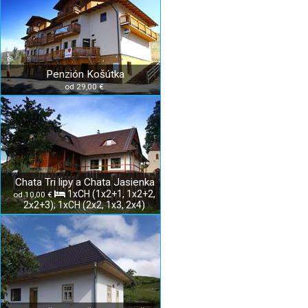
Penzión Košútka
od 29,00 €
Chata Tri lipy a Chata Jasienka
1xCH (1x2+1, 1x2+2,
od 10,00 €
2x2+3); 1xCH (2x2, 1x3, 2x4)