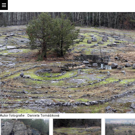
Autor fotografie
:
Daniela Tomášiková