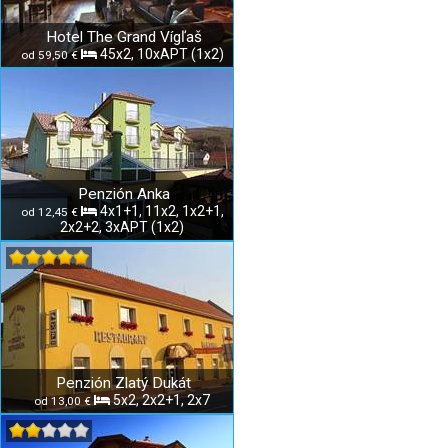
Hotel The Grand Vígľaš
45x2, 10xAPT (1x2)
od 59,50 €
Penzión Anka
4x1+1, 11x2, 1x2+1,
od 12,45 €
2x2+2, 3xAPT (1x2)
Penzión Zlatý Dukát
5x2, 2x2+1, 2x7
od 13,00 €