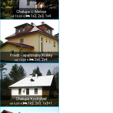
Chalupa U Mateja
1x2, 2x3, 1x4
od 10,00 €
Privát - apartmány Králiky
2x6, 2x4
od 10,00 €
Chalupa Kysihýbel
1x2, 2x3, 1x3+1
od 6,00 €