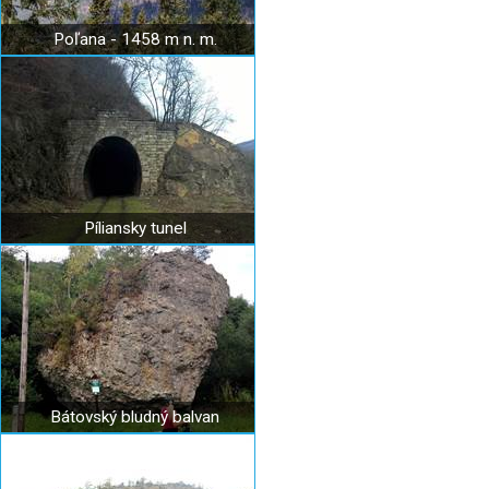
Poľana - 1458 m n. m.
Píliansky tunel
Bátovský bludný balvan