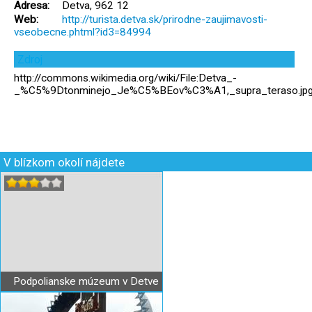
Adresa:
Detva, 962 12
Web:
http://turista.detva.sk/prirodne-zaujimavosti-
vseobecne.phtml?id3=84994
Zdroj
http://commons.wikimedia.org/wiki/File:Detva_-
_%C5%9Dtonminejo_Je%C5%BEov%C3%A1,_supra_teraso.jp
V blízkom okolí nájdete
Podpolianske múzeum v Detve