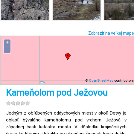
Zobraziť na veľkej mape
+
−
©
OpenStreetMap
contributors
Kameňolom pod Ježovou
Jedným z obľúbených oddychových miest v okolí Detvy je
oblasť bývalého kameňolomu pod vrchom Ježová v
západnej časti katastra mesta. V dôsledku krajinárskych
úprav, ku ktorým v lokalite po ukončení činnosti lomu došlo,