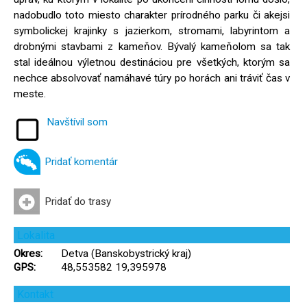
nadobudlo toto miesto charakter prírodného parku či akejsi
symbolickej krajinky s jazierkom, stromami, labyrintom a
drobnými stavbami z kameňov. Bývalý kameňolom sa tak
stal ideálnou výletnou destináciou pre všetkých, ktorým sa
nechce absolvovať namáhavé túry po horách ani tráviť čas v
meste.
Navštívil som
Pridať komentár
Pridať do trasy
Lokalita
Okres:
Detva (Banskobystrický kraj)
GPS:
48,553582 19,395978
Kontakt