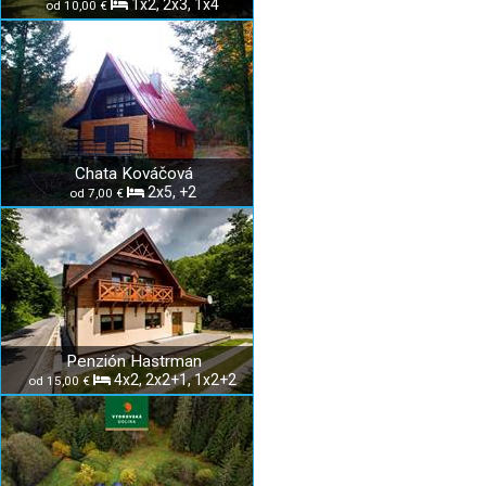
1x2, 2x3, 1x4
od 10,00 €
Chata Kováčová
2x5, +2
od 7,00 €
Penzión Hastrman
4x2, 2x2+1, 1x2+2
od 15,00 €