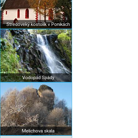
Stredoveký kostolík v Ponikách
Vodopád Spády
Melichova skala