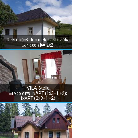
Rekreačný domček Lastovička
2x2
od 10,00 €
VILA Stella
1xAPT (1x3+1,+2);
od 9,00 €
1xAPT (2x3+1,+2)