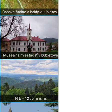
Banské štôlne a haldy v Ľubietovej
Muzeálna miestnosť v Ľubietovej
Hrb - 1255 m n. m.