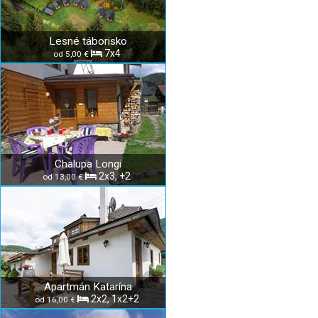
Lesné táborisko
7x4
od 5,00 €
Chalupa Longi
2x3, +2
od 13,00 €
Apartmán Katarína
2x2, 1x2+2
od 16,00 €