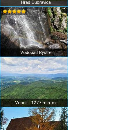
Hrad Dúbravica
Vodopád Bystré
Vepor - 1277 m n. m.