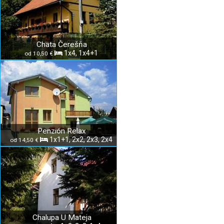
Chata Čerešňa
1x4, 1x4+1
od 10,50 €
Penzión Relax
1x1+1, 2x2, 2x3, 2x4
od 14,50 €
Chalupa U Mateja