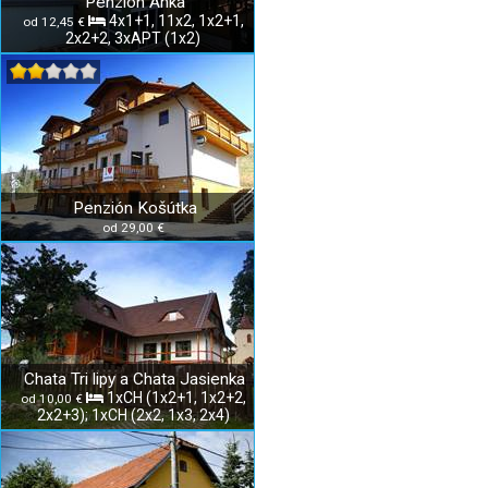
Penzión Anka
4x1+1, 11x2, 1x2+1,
od 12,45 €
2x2+2, 3xAPT (1x2)
Penzión Košútka
od 29,00 €
Chata Tri lipy a Chata Jasienka
1xCH (1x2+1, 1x2+2,
od 10,00 €
2x2+3); 1xCH (2x2, 1x3, 2x4)