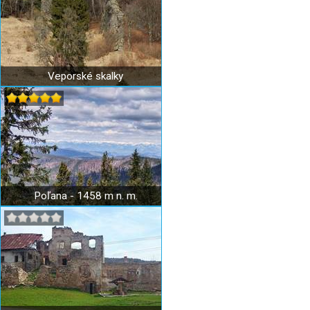
Veporské skalky
Poľana - 1458 m n. m.