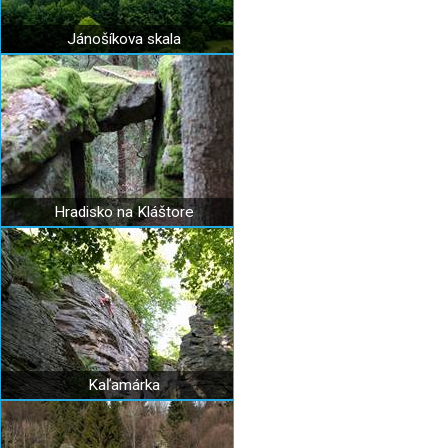
Jánošíkova skala
Hradisko na Kláštore
Kaľamárka