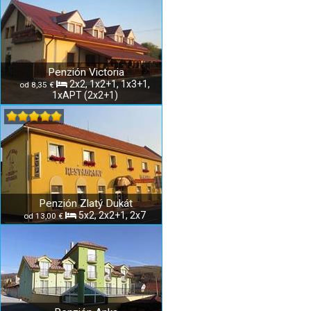
Penzión Victoria
2x2, 1x2+1, 1x3+1,
od 8,35 €
1xAPT (2x2+1)
Penzión Zlatý Dukát
5x2, 2x2+1, 2x7
od 13,00 €