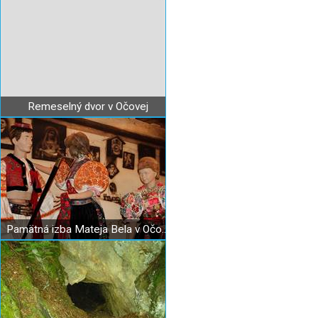
Remeselný dvor v Očovej
Pamätná izba Mateja Bela v Očovej