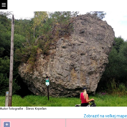
Autor fotografie
:
Števo Krpeľan
Zobraziť na veľkej mape
+