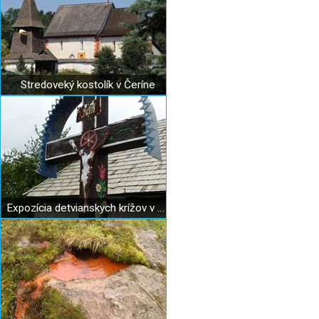
Stredoveký kostolík v Čeríne
Expozícia detvianskych krížov v Detve