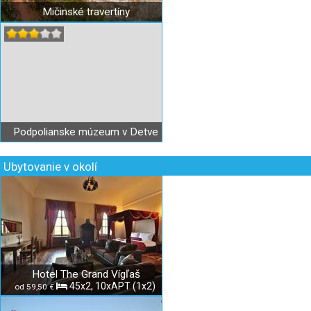
Mičinské travertíny
Podpolianske múzeum v Detve
Ubytovanie v okolí
Hotel The Grand Vígľaš
45x2, 10xAPT (1x2)
od 59,50 €