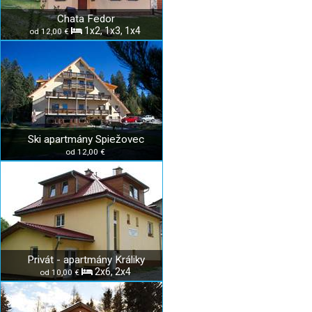
Chata Fedor
1x2, 1x3, 1x4
od 12,00 €
Ski apartmány Spiežovec
od 12,00 €
Privát - apartmány Králiky
2x6, 2x4
od 10,00 €