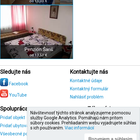
od 10,00 €
Penzión Šariš
od 13,50 €
Sledujte nás
Kontaktujte nás
Kontaktné údaje
Facebook
Kontaktný formulár
YouTube
Nahlásiť problém
Spolupráca
Zákazníci
Návštevnosť týchto stránok analyzujeme pomocou
Pridať objekt
Registrácia
služby Google Analytics. Pomáhajú nám pritom
zákazníka
súbory cookies. Prehliadaním webu vyjadrujete súhlas
Pridať ubytovanie
s ich používaním.
Viac informácií
Všeobecné podmienky