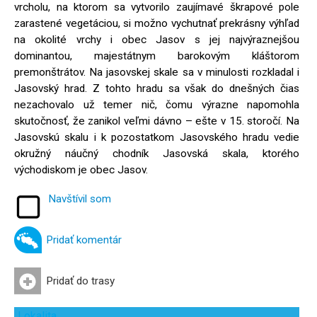
vrcholu, na ktorom sa vytvorilo zaujímavé škrapové pole
zarastené vegetáciou, si možno vychutnať prekrásny výhľad
na okolité vrchy i obec Jasov s jej najvýraznejšou
dominantou, majestátnym barokovým kláštorom
premonštrátov. Na jasovskej skale sa v minulosti rozkladal i
Jasovský hrad. Z tohto hradu sa však do dnešných čias
nezachovalo už temer nič, čomu výrazne napomohla
skutočnosť, že zanikol veľmi dávno – ešte v 15. storočí. Na
Jasovskú skalu i k pozostatkom Jasovského hradu vedie
okružný náučný chodník Jasovská skala, ktorého
východiskom je obec Jasov.
Navštívil som
Pridať komentár
Pridať do trasy
Lokalita