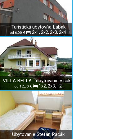
Turistická ubytovňa Labak
2x1, 2x2, 2x3, 2x4
od 6,00 €
VILLA BELLA - ubytovanie v súkromí
1x2, 2x3, +2
od 12,00 €
Ubytovanie Štefan Pacák