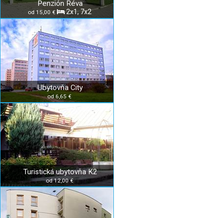
Penzión Réva
2x1, 7x2
od 15,00 €
Ubytovňa City
od 6,65 €
Turistická ubytovňa K2
od 12,00 €