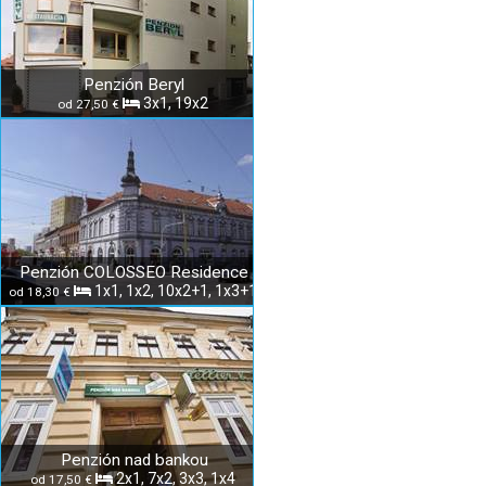
Penzión Beryl
3x1, 19x2
od 27,50 €
Penzión COLOSSEO Residence
1x1, 1x2, 10x2+1, 1x3+1
od 18,30 €
Penzión nad bankou
2x1, 7x2, 3x3, 1x4
od 17,50 €