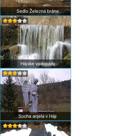
Sedlo Železná brána
Hájske vodopády
Socha anjela v Háji