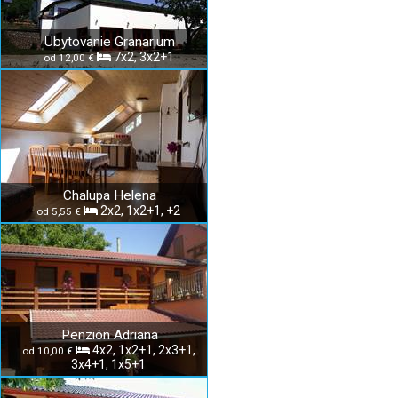
Ubytovanie Granarium
7x2, 3x2+1
od 12,00 €
Chalupa Helena
2x2, 1x2+1, +2
od 5,55 €
Penzión Adriana
4x2, 1x2+1, 2x3+1,
od 10,00 €
3x4+1, 1x5+1