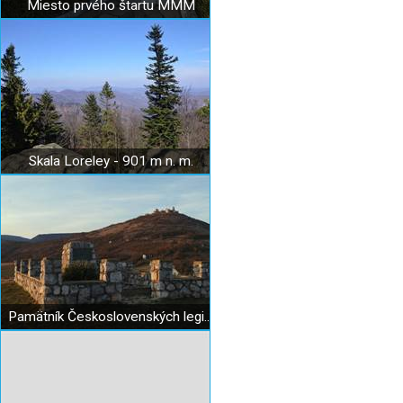
Miesto prvého štartu MMM
Skala Loreley - 901 m n. m.
Pamätník Československých legionárov