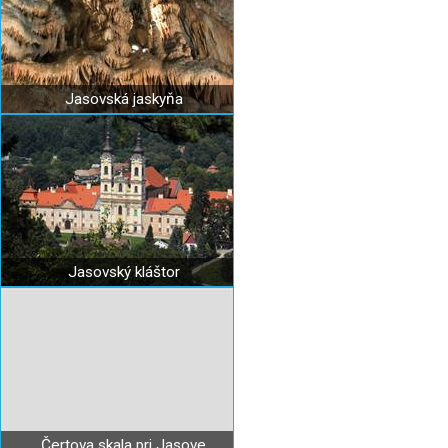
Jasovská jaskyňa
Jasovský kláštor
Čertova skala pri Jasove