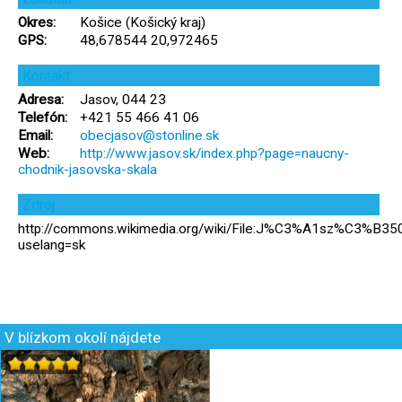
Okres:
Košice (Košický kraj)
GPS:
48,678544 20,972465
Kontakt
Adresa:
Jasov, 044 23
Telefón:
+421 55 466 41 06
Email:
obecjasov@stonline.sk
Web:
http://www.jasov.sk/index.php?page=naucny-
chodnik-jasovska-skala
Zdroj
http://commons.wikimedia.org/wiki/File:J%C3%A1sz%C3%B35
uselang=sk
V blízkom okolí nájdete