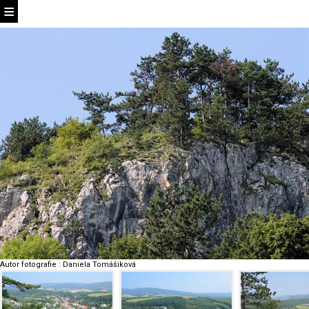
Autor fotografie
:
Daniela Tomášiková