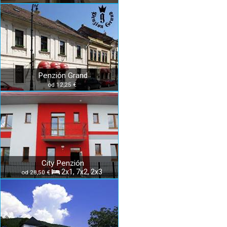
Penzión Grand
od 12,25 €
City Penzión
2x1, 7x2, 2x3
od 28,50 €