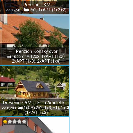
Penzión TKM
7x2, 1xAPT (1x2+2)
od 12,50 €
Penzión Konský dvor
12x2, 1xAPT (1x2),
od 15,00 €
2xAPT (1x3), 2xAPT (1x4)
Drevenice AMULET a Amuletik - Slovenský raj
1xCH (2x2, 1x3, +1); 1xCH
od 8,20 €
(1x2+1, 1x3)