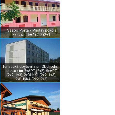
Szabó Porta - Prístav pokoja
1x2, 2x2+1
od 12,50 €
Turistická ubytovňa pri Obchodnej akadémii v Rožňave
2xAPT (2x2); 4xAPT
od 7,60 €
(2x2, 1x3); 2xBUNK1 (2x2, 1x3);
2xBUNKA (2x2, 2x3)