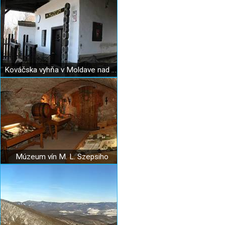
Kováčska vyhňa v Moldave nad Bodvou
Múzeum vín M. L. Szepsiho