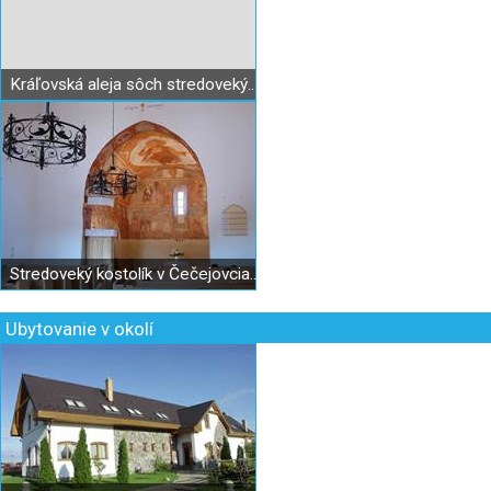
Kráľovská aleja sôch stredovekých panovníkov
Stredoveký kostolík v Čečejovciach
Ubytovanie v okolí