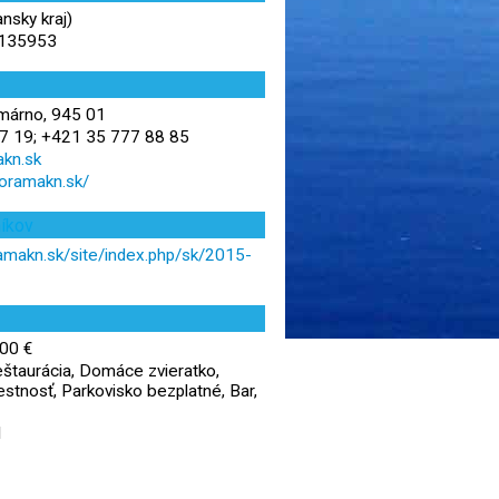
nsky kraj)
,135953
márno, 945 01
7 19; +421 35 777 88 85
kn.sk
oramakn.sk/
níkov
amakn.sk/site/index.php/sk/2015-
00 €
štaurácia, Domáce zvieratko,
stnosť, Parkovisko bezplatné, Bar,
1