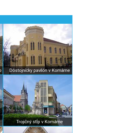
o
Dôstojnícky pavilón v Komárne
Trojičný stĺp v Komárne