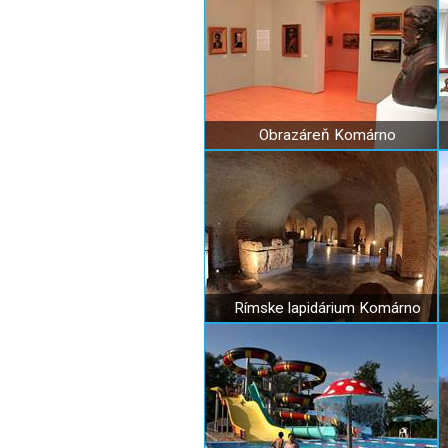
Obrazáreň Komárno
Rímske lapidárium Komárno