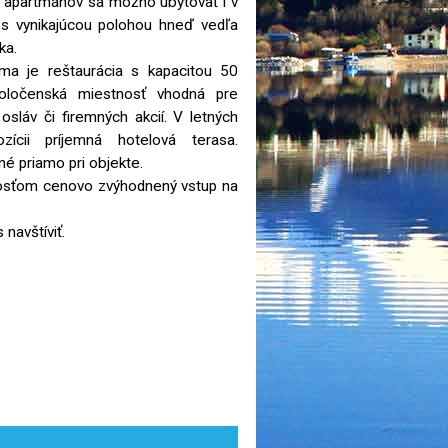
a apartmánov sa možno ubytovať i v
s vynikajúcou polohou hneď vedľa
ka.
ma je reštaurácia s kapacitou 50
oločenská miestnosť vhodná pre
osláv či firemných akcií. V letných
ícii príjemná hotelová terasa.
é priamo pri objekte.
hosťom cenovo zvýhodnený vstup na
 navštíviť.