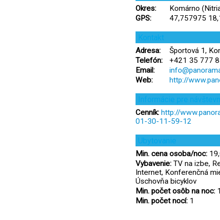
Okres:
Komárno (Nitria
GPS:
47,757975 18
Kontakt
Adresa:
Športová 1, Ko
Telefón:
+421 35 777 8
Email:
info@panorama
Web:
http://www.pan
Informácie pre návštev
Cenník:
http://www.panor
01-30-11-59-12
Ubytovanie
Min. cena osoba/noc:
19,
Vybavenie:
TV na izbe, Re
Internet, Konferenčná mie
Úschovňa bicyklov
Min. počet osôb na noc:
Min. počet nocí:
1