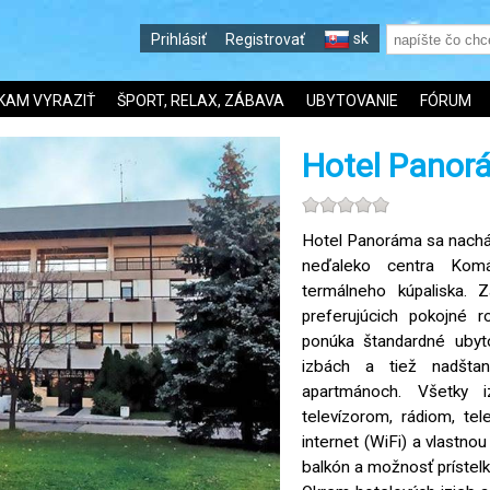
sk
Prihlásiť
Registrovať
KAM VYRAZIŤ
ŠPORT, RELAX, ZÁBAVA
UBYTOVANIE
FÓRUM
Hotel Panor
Hotel Panoráma sa nachá
neďaleko centra Komár
termálneho kúpaliska. Z
preferujúcich pokojné r
ponúka štandardné ubyto
izbách a tiež nadštan
apartmánoch. Všetky 
televízorom, rádiom, te
internet (WiFi) a vlastno
balkón a možnosť prístelk