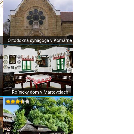
Ortodoxná synagóga v Komárne
Roľnícky dom v Martovciach