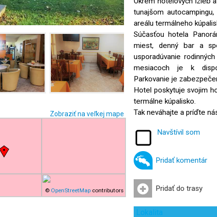
Okrem hotelových izieb 
tunajšom autocampingu, 
areálu termálneho kúpalis
Súčasťou hotela Panorá
miest, denný bar a sp
usporadúvanie rodinných 
mesiacoch je k dispoz
Parkovanie je zabezpečen
Hotel poskytuje svojim 
termálne kúpalisko.
Tak neváhajte a príďte nás
Zobraziť na veľkej mape
Navštívil som
Pridať komentár
Pridať do trasy
©
OpenStreetMap
contributors
Lokalita