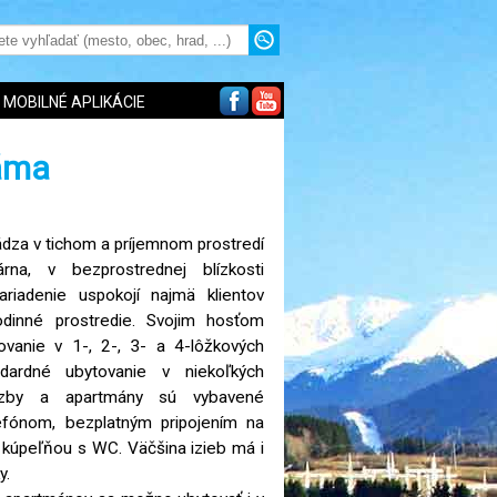
MOBILNÉ APLIKÁCIE
áma
dza v tichom a príjemnom prostredí
na, v bezprostrednej blízkosti
ariadenie uspokojí najmä klientov
odinné prostredie. Svojim hosťom
vanie v 1-, 2-, 3- a 4-lôžkových
dardné ubytovanie v niekoľkých
izby a apartmány sú vybavené
lefónom, bezplatným pripojením na
u kúpeľňou s WC. Väčšina izieb má i
y.