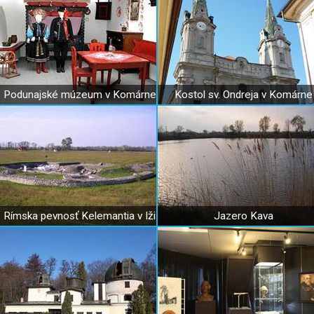
Podunajské múzeum v Komárne
Kostol sv. Ondreja v Komárne
Rímska pevnosť Kelemantia v Iži
Jazero Kava