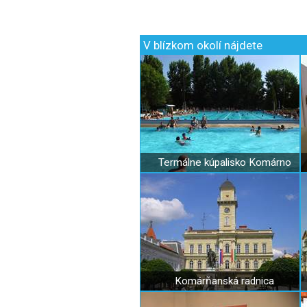
V blízkom okolí nájdete
Termálne kúpalisko Komárno
Komárňanská radnica