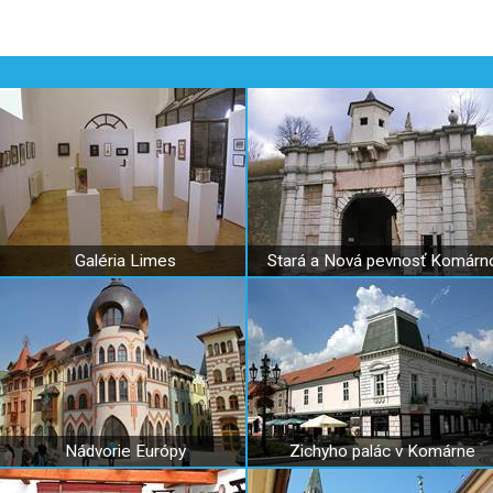
Galéria Limes
Stará a Nová pevnosť Komárn
Nádvorie Európy
Zichyho palác v Komárne