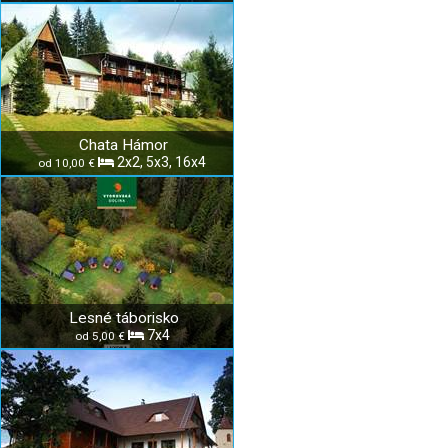
Chata Hámor
2x2, 5x3, 16x4
od 10,00 €
Lesné táborisko
7x4
od 5,00 €