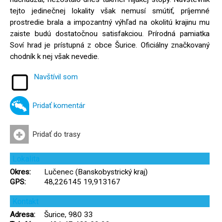
tejto jedinečnej lokality však nemusí smútiť, príjemné
prostredie brala a impozantný výhľad na okolitú krajinu mu
zaiste budú dostatočnou satisfakciou. Prírodná pamiatka
Soví hrad je prístupná z obce Šurice. Oficiálny značkovaný
chodník k nej však nevedie.
Navštívil som
Pridať komentár
Pridať do trasy
Lokalita
Okres:
Lučenec (Banskobystrický kraj)
GPS:
48,226145 19,913167
Kontakt
Adresa:
Šurice, 980 33