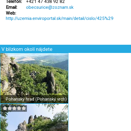
Telefón:
+421 47 438 92 82
Email:
obecsurice@zoznam.sk
Web:
http://uzemia.enviroportal.sk/main/detail/cislo/425%29
V blízkom okolí nájdete
Pohanský hrad (Pohanský vrch)