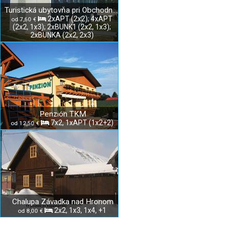
Turistická ubytovňa pri Obchodnej akadémii v Rožňave
2xAPT (2x2); 4xAPT
od 7,60 €
(2x2, 1x3); 2xBUNK1 (2x2, 1x3);
2xBUNKA (2x2, 2x3)
Penzión TKM
7x2, 1xAPT (1x2+2)
od 12,50 €
Chalupa Závadka nad Hronom
2x2, 1x3, 1x4, +1
od 8,00 €