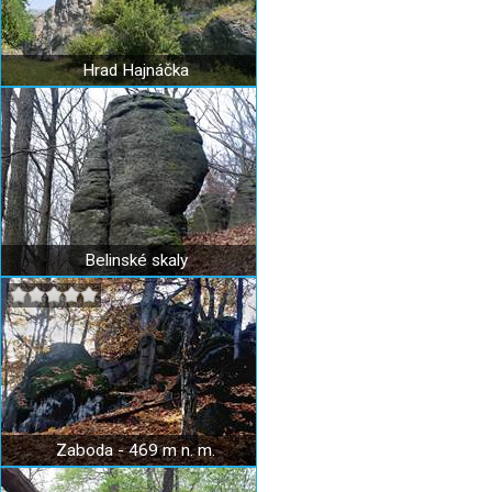
Hrad Hajnáčka
Belinské skaly
Zaboda - 469 m n. m.