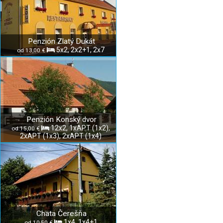
Penzión Zlatý Dukát
5x2, 2x2+1, 2x7
od 13,00 €
Penzión Konský dvor
12x2, 1xAPT (1x2),
od 15,00 €
2xAPT (1x3), 2xAPT (1x4)
Chata Čerešňa
1x4, 1x4+1
od 10,50 €