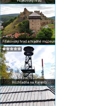
Fiľakovský hrad
Fiľakovský hrad a hradné múzeum
Rozhľadňa na Karanči