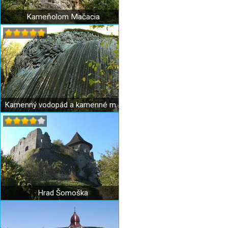
Kameňolom Mačacia
Kamenný vodopád a kamenné more Šomoška
Hrad Šomoška