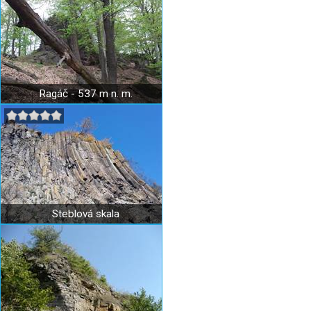
Ragáč - 537 m n. m.
Steblová skala