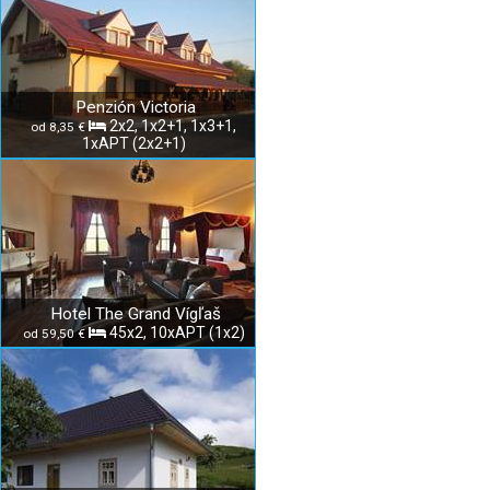
Penzión Victoria
2x2, 1x2+1, 1x3+1,
od 8,35 €
1xAPT (2x2+1)
Hotel The Grand Vígľaš
45x2, 10xAPT (1x2)
od 59,50 €