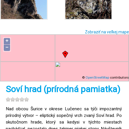
Zobraziť na veľkej mape
+
−
©
OpenStreetMap
contributors
Soví hrad (prírodná pamiatka)
Nad obcou Šurice v okrese Lučenec sa týči impozantný
prírodný výtvor – eliptický sopečný vrch zvaný Soví hrad. Po
skutočnom hrade, ktorý sa kedysi v týchto miestach
nachádzal, nezostalo dnes takmer nijakej stopy. Návštevník