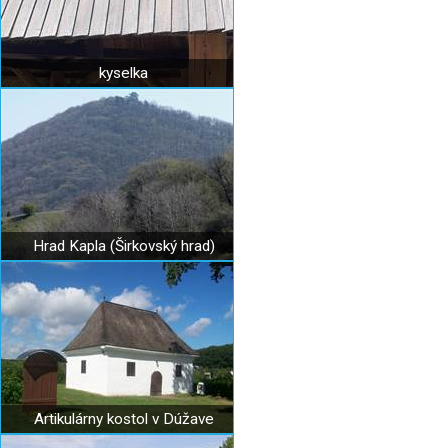
kyselka
Hrad Kapla (Širkovský hrad)
Artikulárny kostol v Dúžave