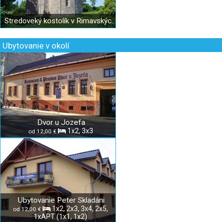
Stredoveký kostolík v Rimavských Janovciach
Ubytovanie v okolí
Dvor u Jozefa
1x2, 3x3
od 12,00 €
Ubytovanie Peter Skladáni
1x2, 2x3, 3x4, 2x5,
od 12,00 €
1xAPT (1x1, 1x2)