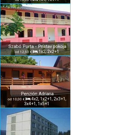
Szabó Porta - Prístav pokoja
1x2, 2x2+1
od 12,50 €
Penzión Adriana
4x2, 1x2+1, 2x3+1,
od 10,00 €
3x4+1, 1x5+1