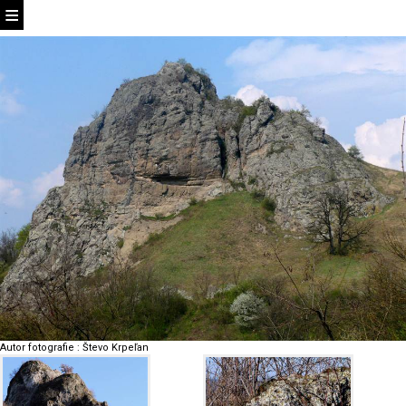
Autor fotografie
:
Števo Krpeľan