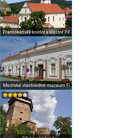
Františkánsky kostol a kláštor Fiľakovo
Mestské vlastivedné múzeum Fiľakovo