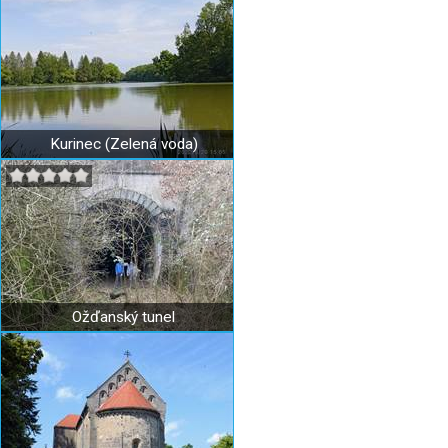
Kurinec (Zelená voda)
Ožďanský tunel