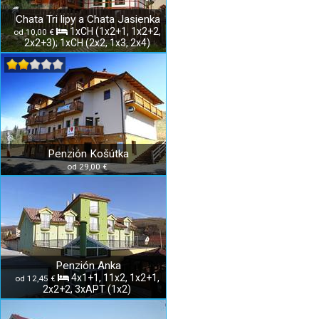
Chata Tri lipy a Chata Jasienka
1xCH (1x2+1, 1x2+2,
od 10,00 €
2x2+3); 1xCH (2x2, 1x3, 2x4)
Penzión Košútka
od 29,00 €
Penzión Anka
4x1+1, 11x2, 1x2+1,
od 12,45 €
2x2+2, 3xAPT (1x2)