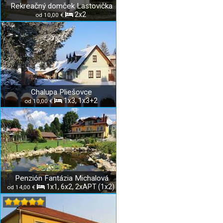
Rekreačný domček Lastovička
2x2
od 10,00 €
Chalupa Pliešovce
1x3, 1x3+2
od 10,00 €
Penzión Fantázia Michalová
1x1, 6x2, 2xAPT (1x2)
od 14,00 €