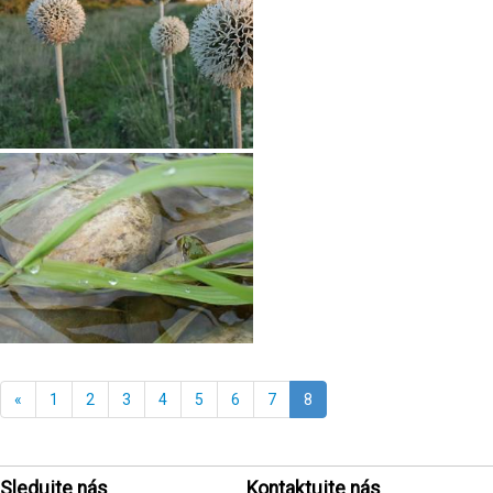
«
1
2
3
4
5
6
7
8
Sledujte nás
Kontaktujte nás