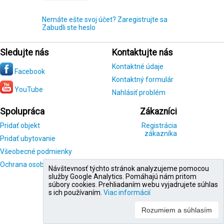
Nemáte ešte svoj účet? Zaregistrujte sa
Zabudli ste heslo
Sledujte nás
Kontaktujte nás
Kontaktné údaje
Facebook
Kontaktný formulár
YouTube
Nahlásiť problém
Spolupráca
Zákazníci
Pridať objekt
Registrácia
zákazníka
Pridať ubytovanie
Všeobecné podmienky
Ochrana osobných údajov
Návštevnosť týchto stránok analyzujeme pomocou
služby Google Analytics. Pomáhajú nám pritom
súbory cookies. Prehliadaním webu vyjadrujete súhlas
s ich používaním.
Viac informácií