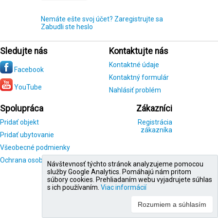
Nemáte ešte svoj účet? Zaregistrujte sa
Zabudli ste heslo
Sledujte nás
Kontaktujte nás
Kontaktné údaje
Facebook
Kontaktný formulár
YouTube
Nahlásiť problém
Spolupráca
Zákazníci
Pridať objekt
Registrácia
zákazníka
Pridať ubytovanie
Všeobecné podmienky
Ochrana osobných údajov
Návštevnosť týchto stránok analyzujeme pomocou
služby Google Analytics. Pomáhajú nám pritom
súbory cookies. Prehliadaním webu vyjadrujete súhlas
s ich používaním.
Viac informácií