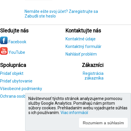
Nemáte ešte svoj účet? Zaregistrujte sa
Zabudli ste heslo
Sledujte nás
Kontaktujte nás
Kontaktné údaje
Facebook
Kontaktný formulár
YouTube
Nahlásiť problém
Spolupráca
Zákazníci
Pridať objekt
Registrácia
zákazníka
Pridať ubytovanie
Všeobecné podmienky
Ochrana osobných údajov
Návštevnosť týchto stránok analyzujeme pomocou
služby Google Analytics. Pomáhajú nám pritom
súbory cookies. Prehliadaním webu vyjadrujete súhlas
s ich používaním.
Viac informácií