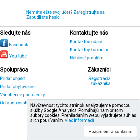
Nemáte ešte svoj účet? Zaregistrujte sa
Zabudli ste heslo
Sledujte nás
Kontaktujte nás
Kontaktné údaje
Facebook
Kontaktný formulár
YouTube
Nahlásiť problém
Spolupráca
Zákazníci
Pridať objekt
Registrácia
zákazníka
Pridať ubytovanie
Všeobecné podmienky
Ochrana osobných údajov
Návštevnosť týchto stránok analyzujeme pomocou
služby Google Analytics. Pomáhajú nám pritom
súbory cookies. Prehliadaním webu vyjadrujete súhlas
s ich používaním.
Viac informácií