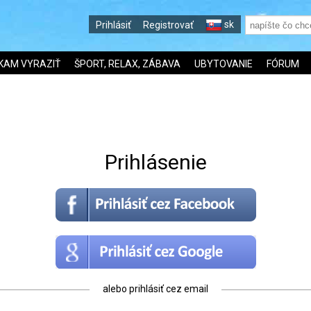
sk
Prihlásiť
Registrovať
KAM VYRAZIŤ
ŠPORT, RELAX, ZÁBAVA
UBYTOVANIE
FÓRUM
Prihlásenie
alebo prihlásiť cez email