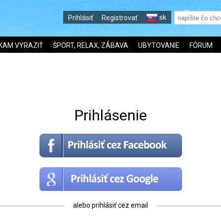
sk
Prihlásiť
Registrovať
KAM VYRAZIŤ
ŠPORT, RELAX, ZÁBAVA
UBYTOVANIE
FÓRUM
Prihlásenie
alebo prihlásiť cez email