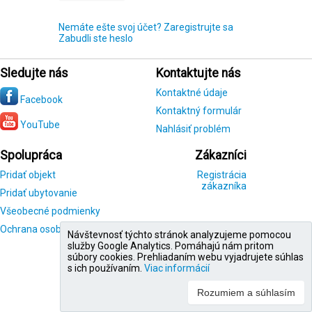
Nemáte ešte svoj účet? Zaregistrujte sa
Zabudli ste heslo
Sledujte nás
Kontaktujte nás
Kontaktné údaje
Facebook
Kontaktný formulár
YouTube
Nahlásiť problém
Spolupráca
Zákazníci
Pridať objekt
Registrácia
zákazníka
Pridať ubytovanie
Všeobecné podmienky
Ochrana osobných údajov
Návštevnosť týchto stránok analyzujeme pomocou
služby Google Analytics. Pomáhajú nám pritom
súbory cookies. Prehliadaním webu vyjadrujete súhlas
s ich používaním.
Viac informácií