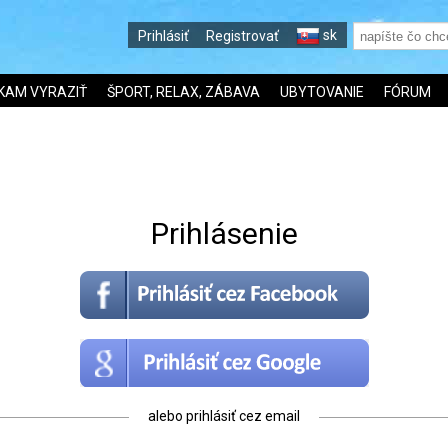
sk
Prihlásiť
Registrovať
KAM VYRAZIŤ
ŠPORT, RELAX, ZÁBAVA
UBYTOVANIE
FÓRUM
Prihlásenie
alebo prihlásiť cez email