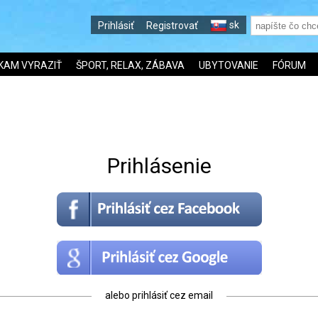
sk
Prihlásiť
Registrovať
KAM VYRAZIŤ
ŠPORT, RELAX, ZÁBAVA
UBYTOVANIE
FÓRUM
Prihlásenie
alebo prihlásiť cez email