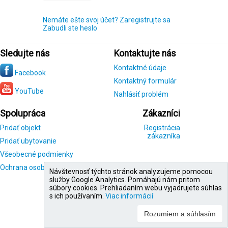
Nemáte ešte svoj účet? Zaregistrujte sa
Zabudli ste heslo
Sledujte nás
Kontaktujte nás
Kontaktné údaje
Facebook
Kontaktný formulár
YouTube
Nahlásiť problém
Spolupráca
Zákazníci
Pridať objekt
Registrácia
zákazníka
Pridať ubytovanie
Všeobecné podmienky
Ochrana osobných údajov
Návštevnosť týchto stránok analyzujeme pomocou
služby Google Analytics. Pomáhajú nám pritom
súbory cookies. Prehliadaním webu vyjadrujete súhlas
s ich používaním.
Viac informácií